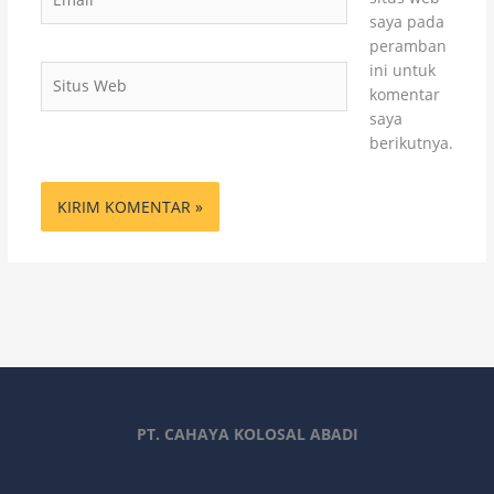
saya pada
peramban
ini untuk
Situs
komentar
Web
saya
berikutnya.
PT. CAHAYA KOLOSAL ABADI