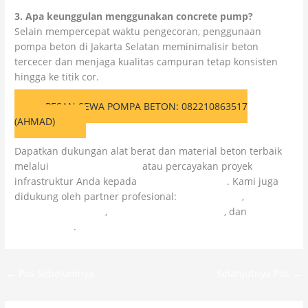
3. Apa keunggulan menggunakan concrete pump?
Selain mempercepat waktu pengecoran, penggunaan
pompa beton di Jakarta Selatan meminimalisir beton
tercecer dan menjaga kualitas campuran tetap konsisten
hingga ke titik cor.
PESAN SEWA POMPA BETON: 082210863517
(AHMAD)
Dapatkan dukungan alat berat dan material beton terbaik
melalui
Colossal Chemicals
atau percayakan proyek
infrastruktur Anda kepada
Citra Kolosal Abadi
. Kami juga
didukung oleh partner profesional:
Kolosal Epoxy
,
Kolosal
Lapangan Olahraga
,
CV Cahaya Cipta Mandiri
, dan
Kolosal
Injeksi Beton
.
←
Pos Sebelumnya
Selanjutnya Pos
→