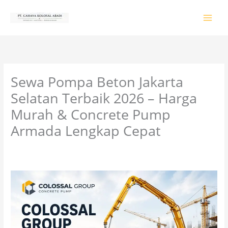
Lewati
ke
konten
Sewa Pompa Beton Jakarta
Selatan Terbaik 2026 – Harga
Murah & Concrete Pump
Armada Lengkap Cepat
Tinggalkan Komentar
/
PRODUK & JASA
/ Oleh
colossalgrup18@gmail.com