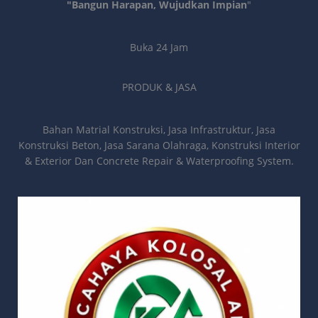
"Bangun Harapan, Wujudkan Impian
"
Buka 24 Jam
PRODUK & JASA
Bahan Matrial Konstruksi, Jasa Infrastruktur, Jasa
Konstruksi Beton, Jasa Sarana Olahraga, Konstruksi Interior
& Exterior Dan Concrete Repair & Waterproofing System.