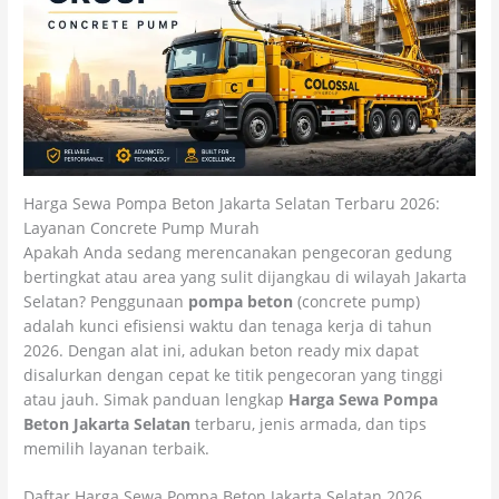
Harga Sewa Pompa Beton Jakarta Selatan Terbaru 2026:
Layanan Concrete Pump Murah
Apakah Anda sedang merencanakan pengecoran gedung
bertingkat atau area yang sulit dijangkau di wilayah Jakarta
Selatan? Penggunaan
pompa beton
(concrete pump)
adalah kunci efisiensi waktu dan tenaga kerja di tahun
2026. Dengan alat ini, adukan beton ready mix dapat
disalurkan dengan cepat ke titik pengecoran yang tinggi
atau jauh. Simak panduan lengkap
Harga Sewa Pompa
Beton Jakarta Selatan
terbaru, jenis armada, dan tips
memilih layanan terbaik.
Daftar Harga Sewa Pompa Beton Jakarta Selatan 2026