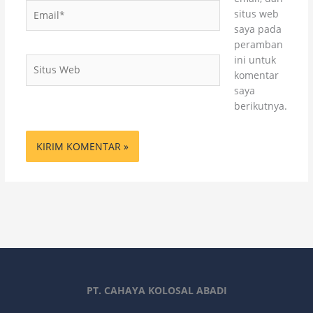
Email*
situs web
saya pada
peramban
ini untuk
Situs
komentar
Web
saya
berikutnya.
PT. CAHAYA KOLOSAL ABADI