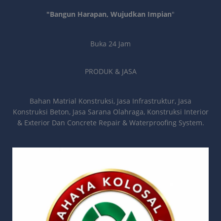
"Bangun Harapan, Wujudkan Impian
"
Buka 24 Jam
PRODUK & JASA
Bahan Matrial Konstruksi, Jasa Infrastruktur, Jasa
Konstruksi Beton, Jasa Sarana Olahraga, Konstruksi Interior
& Exterior Dan Concrete Repair & Waterproofing System.