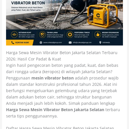
Harga Sewa Mesin Vibrator Beton Jakarta Selatan Terbaru
2026: Hasil Cor Padat & Kuat
Ingin hasil pengecoran beton yang padat, kuat, dan bebas
dari rongga udara (keropos) di wilayah Jakarta Selatan?
Penggunaan
mesin vibrator beton
adalah prosedur wajib
dalam standar konstruksi profesional tahun 2026. Alat ini
berfungsi mengeluarkan gelembung udara yang terjebak
dalam adukan beton cair, sehingga struktur bangunan
Anda menjadi jauh lebih kokoh. Simak panduan lengkap
Harga Sewa Mesin Vibrator Beton Jakarta Selatan
terbaru
serta tips penggunaannya.
Daftar Harga Sewa Mesin Vibrator Beton Jakarta Selatan