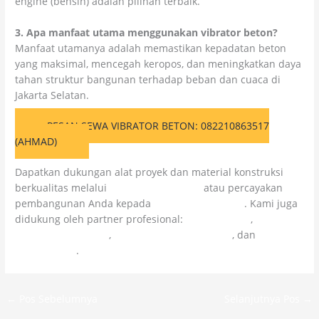
engine (bensin) adalah pilihan terbaik.
3. Apa manfaat utama menggunakan vibrator beton?
Manfaat utamanya adalah memastikan kepadatan beton
yang maksimal, mencegah keropos, dan meningkatkan daya
tahan struktur bangunan terhadap beban dan cuaca di
Jakarta Selatan.
PESAN SEWA VIBRATOR BETON: 082210863517
(AHMAD)
Dapatkan dukungan alat proyek dan material konstruksi
berkualitas melalui
Colossal Chemicals
atau percayakan
pembangunan Anda kepada
Citra Kolosal Abadi
. Kami juga
didukung oleh partner profesional:
Kolosal Epoxy
,
Kolosal
Lapangan Olahraga
,
CV Cahaya Cipta Mandiri
, dan
Kolosal
Injeksi Beton
.
←
Pos Sebelumnya
Selanjutnya Pos
→