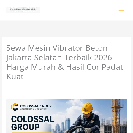
Lewati
ke
konten
Sewa Mesin Vibrator Beton
Jakarta Selatan Terbaik 2026 –
Harga Murah & Hasil Cor Padat
Kuat
Tinggalkan Komentar
/
PRODUK & JASA
/ Oleh
colossalgrup18@gmail.com