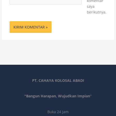
komentar
Web
saya
berikutnya.
PT. CAHAYA KOLOSAL ABADI
"Bangun Harapan, Wujudkan Impian
"
Buka 24 Jam