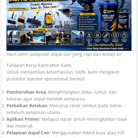
Hasil akhir pelapisan aspal cair yang rapi dan kedap air
Tahapan Kerja Kontraktor Kami
Untuk memastikan keberhasilan 100%, kami mengikuti
prosedur standar operasional berikut:
Pembersihan Area:
Menghilangkan debu, lumut, dan
kotoran agar aspal melekat sempurna.
Perbaikan Retakan:
Menutup retak rambut pada beton
sebelum pelapisan utama.
Aplikasi Primer:
Melapisi dasar untuk meningkatkan daya
ikat material.
Pelapisan Aspal Cair:
Menggunakan teknik kuas atau roll