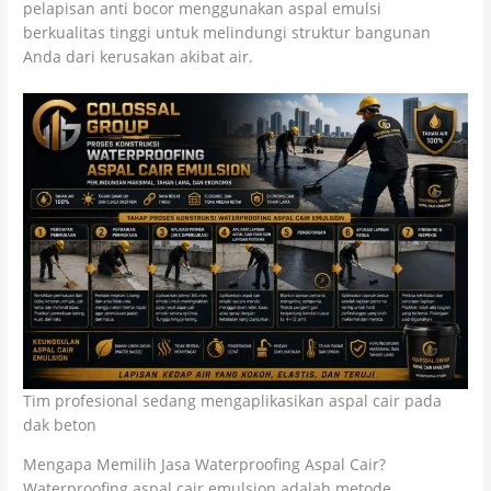
pelapisan anti bocor menggunakan aspal emulsi
berkualitas tinggi untuk melindungi struktur bangunan
Anda dari kerusakan akibat air.
Tim profesional sedang mengaplikasikan aspal cair pada
dak beton
Mengapa Memilih Jasa Waterproofing Aspal Cair?
Waterproofing aspal cair emulsion adalah metode