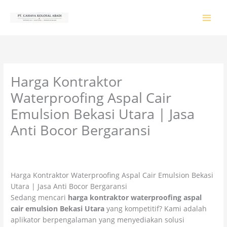
Lewati
ke
konten
Harga Kontraktor
Waterproofing Aspal Cair
Emulsion Bekasi Utara | Jasa
Anti Bocor Bergaransi
Tinggalkan Komentar
/
PRODUK & JASA
/ Oleh
colossalgrup18@gmail.com
Harga Kontraktor Waterproofing Aspal Cair Emulsion Bekasi
Utara | Jasa Anti Bocor Bergaransi
Sedang mencari
harga kontraktor waterproofing aspal
cair emulsion Bekasi Utara
yang kompetitif? Kami adalah
aplikator berpengalaman yang menyediakan solusi