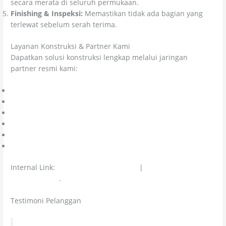
secara merata di seluruh permukaan.
Finishing & Inspeksi:
Memastikan tidak ada bagian yang
terlewat sebelum serah terima.
Layanan Konstruksi & Partner Kami
Dapatkan solusi konstruksi lengkap melalui jaringan
partner resmi kami:
Kolosal Lapangan Olahraga
Kolosal Epoxy Lantai
Kolosal Injeksi Beton
Citra Kolosal Abadi
CV Cahaya Cipta Mandiri
Colossal Chemicals
Internal Link:
Harga Aspal Cair Per Kg
|
Ready Mix
Waterproofing
.
Testimoni Pelanggan