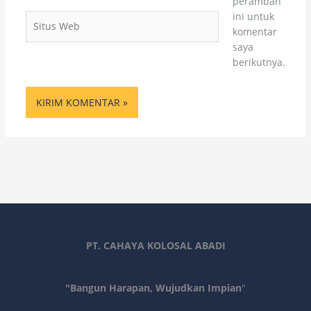
peramban
ini untuk
Situs
komentar
Web
saya
berikutnya.
PT. CAHAYA KOLOSAL ABADI
"Bangun Harapan, Wujudkan Impian
"