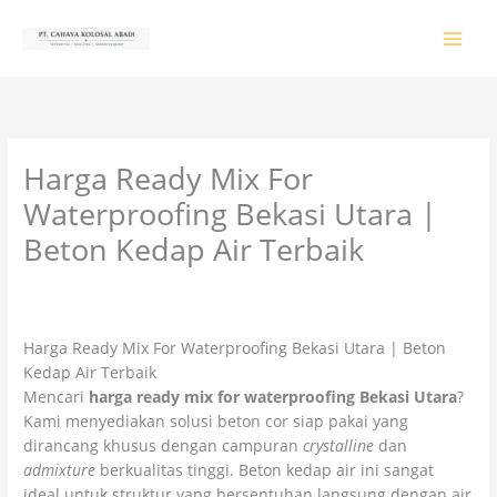
Lewati
ke
konten
Harga Ready Mix For
Waterproofing Bekasi Utara |
Beton Kedap Air Terbaik
Tinggalkan Komentar
/
PRODUK & JASA
/ Oleh
colossalgrup18@gmail.com
Harga Ready Mix For Waterproofing Bekasi Utara | Beton
Kedap Air Terbaik
Mencari
harga ready mix for waterproofing Bekasi Utara
?
Kami menyediakan solusi beton cor siap pakai yang
dirancang khusus dengan campuran
crystalline
dan
admixture
berkualitas tinggi. Beton kedap air ini sangat
ideal untuk struktur yang bersentuhan langsung dengan air