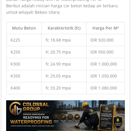
Berikut adalah rincian harga cor beton kedap air terbaru
untuk wilayah Bekasi Utara:
Mutu Beton
Karakteristik (fc)
Harga Per M³
K225
fc 18.68 mpa
IDR 920.000
K250
fc 20.75 mpa
IDR 950.000
K300
fc 24.90 mpa
IDR 1.000.000
K350
fc 29.05 mpa
IDR 1.050.000
K400
fc 33.20 mpa
IDR 1.080.000