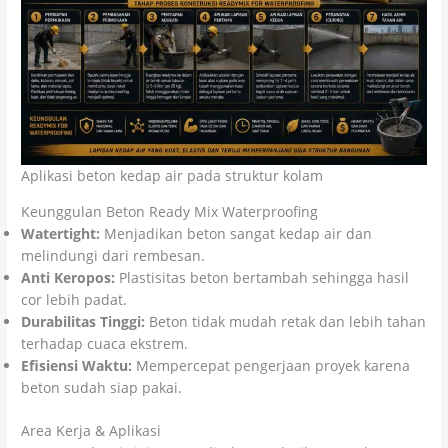
Aplikasi beton kedap air pada struktur kolam
Keunggulan Beton Ready Mix Waterproofing
Watertight:
Menjadikan beton sangat kedap air dan
melindungi dari rembesan.
Anti Keropos:
Plastisitas beton bertambah sehingga hasil
cor lebih padat.
Durabilitas Tinggi:
Beton tidak mudah retak dan lebih tahan
terhadap cuaca ekstrem.
Efisiensi Waktu:
Mempercepat pengerjaan proyek karena
beton sudah siap pakai.
Area Kerja & Aplikasi