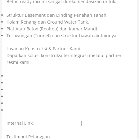
Beton ready mix ini sangat direkomendasikan untuk:
Struktur Basement dan Dinding Penahan Tanah.
Kolam Renang dan Ground Water Tank.
Plat Atap Beton (Rooftop) dan Kamar Mandi.
Terowongan (Tunnel) dan struktur bawah air lainnya.
Layanan Konstruksi & Partner Kami
Dapatkan solusi konstruksi terintegrasi melalui partner
resmi kami:
Kolosal Lapangan Olahraga
Kolosal Epoxy Lantai
Kolosal Injeksi Beton
Citra Kolosal Abadi
CV Cahaya Cipta Mandiri
Colossal Chemicals
Internal Link:
Sewa Concrete Pump
|
Beton Instan
.
Testimoni Pelanggan