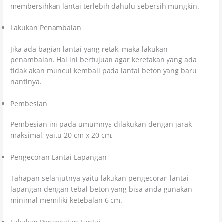
membersihkan lantai terlebih dahulu sebersih mungkin.
Lakukan Penambalan
Jika ada bagian lantai yang retak, maka lakukan
penambalan. Hal ini bertujuan agar keretakan yang ada
tidak akan muncul kembali pada lantai beton yang baru
nantinya.
Pembesian
Pembesian ini pada umumnya dilakukan dengan jarak
maksimal, yaitu 20 cm x 20 cm.
Pengecoran Lantai Lapangan
Tahapan selanjutnya yaitu lakukan pengecoran lantai
lapangan dengan tebal beton yang bisa anda gunakan
minimal memiliki ketebalan 6 cm.
Lakukan Pengecatan Lantai