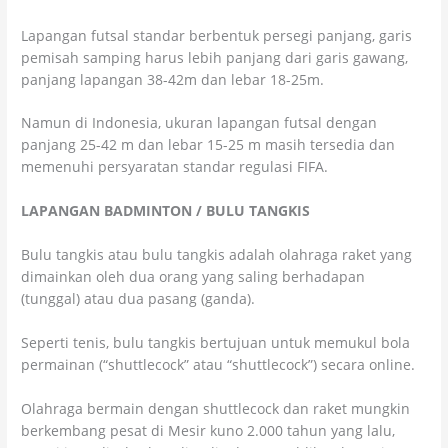
Lapangan futsal standar berbentuk persegi panjang, garis
pemisah samping harus lebih panjang dari garis gawang,
panjang lapangan 38-42m dan lebar 18-25m.
Namun di Indonesia, ukuran lapangan futsal dengan
panjang 25-42 m dan lebar 15-25 m masih tersedia dan
memenuhi persyaratan standar regulasi FIFA.
LAPANGAN BADMINTON / BULU TANGKIS
Bulu tangkis atau bulu tangkis adalah olahraga raket yang
dimainkan oleh dua orang yang saling berhadapan
(tunggal) atau dua pasang (ganda).
Seperti tenis, bulu tangkis bertujuan untuk memukul bola
permainan (“shuttlecock” atau “shuttlecock”) secara online.
Olahraga bermain dengan shuttlecock dan raket mungkin
berkembang pesat di Mesir kuno 2.000 tahun yang lalu,