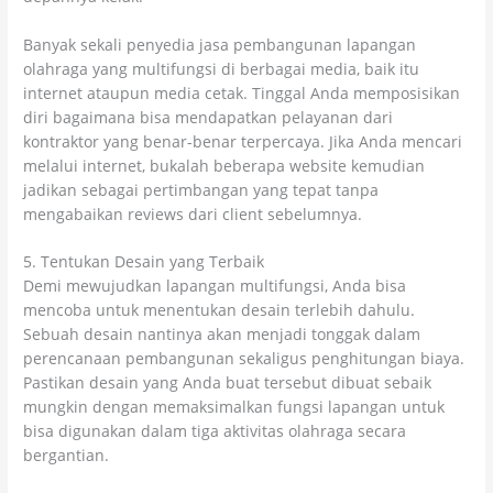
Banyak sekali penyedia jasa pembangunan lapangan
olahraga yang multifungsi di berbagai media, baik itu
internet ataupun media cetak. Tinggal Anda memposisikan
diri bagaimana bisa mendapatkan pelayanan dari
kontraktor yang benar-benar terpercaya. Jika Anda mencari
melalui internet, bukalah beberapa website kemudian
jadikan sebagai pertimbangan yang tepat tanpa
mengabaikan reviews dari client sebelumnya.
5. Tentukan Desain yang Terbaik
Demi mewujudkan lapangan multifungsi, Anda bisa
mencoba untuk menentukan desain terlebih dahulu.
Sebuah desain nantinya akan menjadi tonggak dalam
perencanaan pembangunan sekaligus penghitungan biaya.
Pastikan desain yang Anda buat tersebut dibuat sebaik
mungkin dengan memaksimalkan fungsi lapangan untuk
bisa digunakan dalam tiga aktivitas olahraga secara
bergantian.