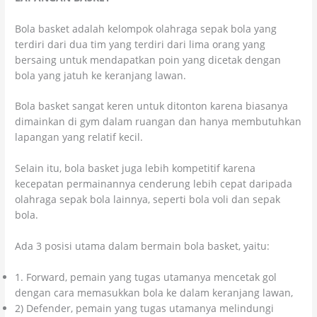
Bola basket adalah kelompok olahraga sepak bola yang
terdiri dari dua tim yang terdiri dari lima orang yang
bersaing untuk mendapatkan poin yang dicetak dengan
bola yang jatuh ke keranjang lawan.
Bola basket sangat keren untuk ditonton karena biasanya
dimainkan di gym dalam ruangan dan hanya membutuhkan
lapangan yang relatif kecil.
Selain itu, bola basket juga lebih kompetitif karena
kecepatan permainannya cenderung lebih cepat daripada
olahraga sepak bola lainnya, seperti bola voli dan sepak
bola.
Ada 3 posisi utama dalam bermain bola basket, yaitu:
1. Forward, pemain yang tugas utamanya mencetak gol
dengan cara memasukkan bola ke dalam keranjang lawan,
2) Defender, pemain yang tugas utamanya melindungi