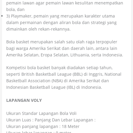
pemain lawan agar pemain lawan kesulitan menempatkan
bola, dan
3) Playmaker, pemain yang merupakan karakter utama
dalam permainan dengan aliran bola dan strategi yang
dimainkan oleh rekan-rekannya.
Bola basket merupakan salah satu olah raga terpopuler
bagi warga Amerika Serikat dan daerah lain, antara lain
Amerika Selatan, Eropa Selatan, Lithuania, serta Indonesia.
Kompetisi bola basket banyak diadakan setiap tahun,
seperti British Basketball League (BBL) di Inggris, National
Basketball Association (NBA) di Amerika Serikat dan
Indonesian Basketball League (IBL) di Indonesia.
LAPANGAN VOLY
Ukuran Standar Lapangan Bola Voli
Ukuran Luas : Panjang Dan Lebar Lapangan :
Ukuran panjang lapangan : 18 Meter
Ukuran lebar lapangan : 9 meter