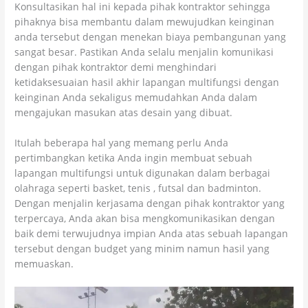
Konsultasikan hal ini kepada pihak kontraktor sehingga
pihaknya bisa membantu dalam mewujudkan keinginan
anda tersebut dengan menekan biaya pembangunan yang
sangat besar. Pastikan Anda selalu menjalin komunikasi
dengan pihak kontraktor demi menghindari
ketidaksesuaian hasil akhir lapangan multifungsi dengan
keinginan Anda sekaligus memudahkan Anda dalam
mengajukan masukan atas desain yang dibuat.
Itulah beberapa hal yang memang perlu Anda
pertimbangkan ketika Anda ingin membuat sebuah
lapangan multifungsi untuk digunakan dalam berbagai
olahraga seperti basket, tenis , futsal dan badminton.
Dengan menjalin kerjasama dengan pihak kontraktor yang
terpercaya, Anda akan bisa mengkomunikasikan dengan
baik demi terwujudnya impian Anda atas sebuah lapangan
tersebut dengan budget yang minim namun hasil yang
memuaskan.