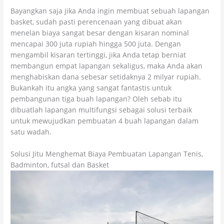
Bayangkan saja jika Anda ingin membuat sebuah lapangan
basket, sudah pasti perencenaan yang dibuat akan
menelan biaya sangat besar dengan kisaran nominal
mencapai 300 juta rupiah hingga 500 juta. Dengan
mengambil kisaran tertinggi, jika Anda tetap berniat
membangun empat lapangan sekaligus, maka Anda akan
menghabiskan dana sebesar setidaknya 2 milyar rupiah.
Bukankah itu angka yang sangat fantastis untuk
pembangunan tiga buah lapangan? Oleh sebab itu
dibuatlah lapangan multifungsi sebagai solusi terbaik
untuk mewujudkan pembuatan 4 buah lapangan dalam
satu wadah.
Solusi Jitu Menghemat Biaya Pembuatan Lapangan Tenis,
Badminton, futsal dan Basket