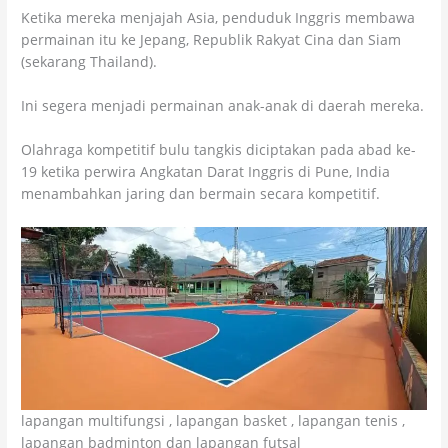
Ketika mereka menjajah Asia, penduduk Inggris membawa
permainan itu ke Jepang, Republik Rakyat Cina dan Siam
(sekarang Thailand).
Ini segera menjadi permainan anak-anak di daerah mereka.
Olahraga kompetitif bulu tangkis diciptakan pada abad ke-
19 ketika perwira Angkatan Darat Inggris di Pune, India
menambahkan jaring dan bermain secara kompetitif.
lapangan multifungsi , lapangan basket , lapangan tenis ,
lapangan badminton dan lapangan futsal