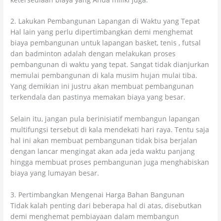
2. Lakukan Pembangunan Lapangan di Waktu yang Tepat
Hal lain yang perlu dipertimbangkan demi menghemat
biaya pembangunan untuk lapangan basket, tenis , futsal
dan badminton adalah dengan melakukan proses
pembangunan di waktu yang tepat. Sangat tidak dianjurkan
memulai pembangunan di kala musim hujan mulai tiba.
Yang demikian ini justru akan membuat pembangunan
terkendala dan pastinya memakan biaya yang besar.
Selain itu, jangan pula berinisiatif membangun lapangan
multifungsi tersebut di kala mendekati hari raya. Tentu saja
hal ini akan membuat pembangunan tidak bisa berjalan
dengan lancar mengingat akan ada jeda waktu panjang
hingga membuat proses pembangunan juga menghabiskan
biaya yang lumayan besar.
3. Pertimbangkan Mengenai Harga Bahan Bangunan
Tidak kalah penting dari beberapa hal di atas, disebutkan
demi menghemat pembiayaan dalam membangun