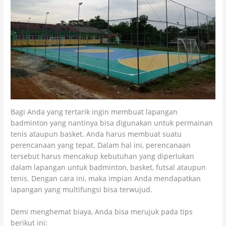
Bagi Anda yang tertarik ingin membuat lapangan
badminton yang nantinya bisa digunakan untuk permainan
tenis ataupun basket. Anda harus membuat suatu
perencanaan yang tepat. Dalam hal ini, perencanaan
tersebut harus mencakup kebutuhan yang diperlukan
dalam lapangan untuk badminton, basket, futsal ataupun
tenis. Dengan cara ini, maka impian Anda mendapatkan
lapangan yang multifungsi bisa terwujud.
Demi menghemat biaya, Anda bisa merujuk pada tips
berikut ini: