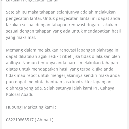
Setelah itu maka tahapan selanjutnya adalah melakukan
pengecatan lantai. Untuk pengecatan lantai ini dapat anda
lakukan sesuai dengan tahapan renovasi ringan. Lakukan
sesuai dengan tahapan yang ada untuk mendapatkan hasil
yang maksimal.
Memang dalam melakukan renovasi lapangan olahraga ini
dapat dikatakan agak sedikit ribet, jika tidak dilakukan oleh
ahlinya. Namun tentunya anda harus melakukan tahapan
diatas untuk mendapatkan hasil yang terbaik. Jika anda
tidak mau repot untuk mengerjakannya sendiri maka anda
pun dapat meminta bantuan jasa kontraktor lapangan
olahraga yang ada. Salah satunya ialah kami PT. Cahaya
Kolosal Abadi.
Hubungi Marketing kami :
082210863517 ( Ahmad )