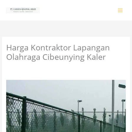
Lewati
ke
konten
Harga Kontraktor Lapangan
Olahraga Cibeunying Kaler
Tinggalkan Komentar
/
PRODUK & JASA
/ Oleh
colossalgrup18@gmail.com