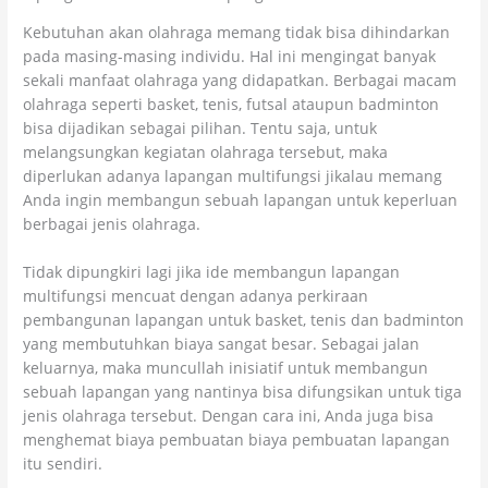
Kebutuhan akan olahraga memang tidak bisa dihindarkan
pada masing-masing individu. Hal ini mengingat banyak
sekali manfaat olahraga yang didapatkan. Berbagai macam
olahraga seperti basket, tenis, futsal ataupun badminton
bisa dijadikan sebagai pilihan. Tentu saja, untuk
melangsungkan kegiatan olahraga tersebut, maka
diperlukan adanya lapangan multifungsi jikalau memang
Anda ingin membangun sebuah lapangan untuk keperluan
berbagai jenis olahraga.
Tidak dipungkiri lagi jika ide membangun lapangan
multifungsi mencuat dengan adanya perkiraan
pembangunan lapangan untuk basket, tenis dan badminton
yang membutuhkan biaya sangat besar. Sebagai jalan
keluarnya, maka muncullah inisiatif untuk membangun
sebuah lapangan yang nantinya bisa difungsikan untuk tiga
jenis olahraga tersebut. Dengan cara ini, Anda juga bisa
menghemat biaya pembuatan biaya pembuatan lapangan
itu sendiri.