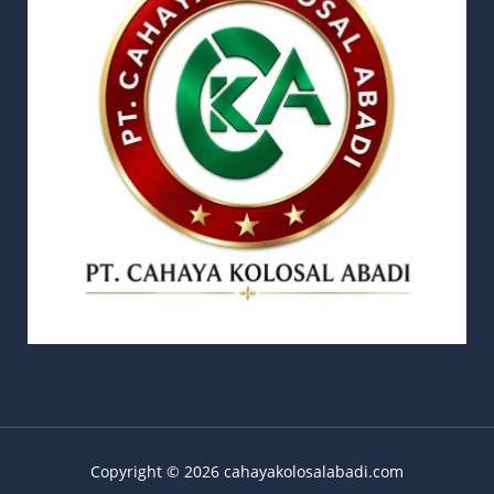
Copyright © 2026 cahayakolosalabadi.com