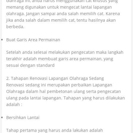
olahraga ini, anda harus menggunakan cat khusus yang
memang digunakan untuk mengecat lantai lapangan
olahraga. Jangan sampai anda salah memilih cat. Karena
jika anda salah dalam memilih cat, tentu hasilnya akan
berbeda.
Buat Garis Area Permainan
Setelah anda selesai melakukan pengecatan maka langkah
terakhir adalah membuat garis area permainan, yang
sesuai dengan standard
2. Tahapan Renovasi Lapangan Olahraga Sedang
Renovasi sedang ini merupakan perbaikan Lapangan
Olahraga dalam hal pembetonan ulang serta pengecatan
ulang pada lantai lapangan. Tahapan yang harus dilakukan
adalah :
Bersihkan Lantai
Tahap pertama yang harus anda lakukan adalah