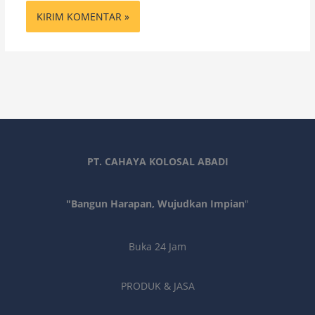
PT. CAHAYA KOLOSAL ABADI
"Bangun Harapan, Wujudkan Impian
"
Buka 24 Jam
PRODUK & JASA