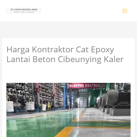
Lewati
ke
konten
Harga Kontraktor Cat Epoxy
Lantai Beton Cibeunying Kaler
Tinggalkan Komentar
/
PRODUK & JASA
/ Oleh
colossalgrup18@gmail.com