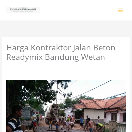
Lewati
ke
konten
Harga Kontraktor Jalan Beton
Readymix Bandung Wetan
Tinggalkan Komentar
/
PRODUK & JASA
/ Oleh
colossalgrup18@gmail.com