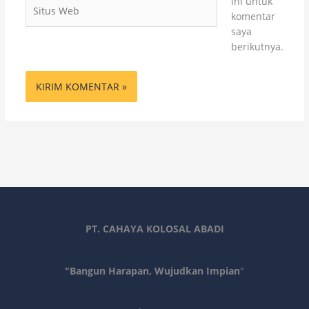
ini untuk
Situs
komentar
Web
saya
berikutnya.
PT. CAHAYA KOLOSAL ABADI
"Bangun Harapan, Wujudkan Impian
"