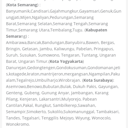
(
Kota Semarang
) :
Banyumanik,Candisari,Gajahmungkur,Gayamsari,Genuk,Gun
ungjati,Mijen,Ngaliyan,Pedurungan,Semarang
Barat,Semarang Selatan,Semarang Tengah,Semarang
Timur,Semarang Utara,Tembalang,Tugu. (
Kabupaten
Semara
ng) :
Ambarawa,Bancak,Bandungan,Banyubiru,Bawen, Bergas,
Bringin, Getasan, Jambu, Kaliwungu, Pabelan, Pringapus,
Suruh, Susukan, Sumowono, Tengaran, Tuntang, Ungaran
Barat, Ungaran Timur.(
Kota Yogyakarta
)
Danurejan,Gedongtengen,Gondokusuman,Gondomanan,jeti
s,kotagede,kraton,mantrijeron,mergangsan,Ngampilan,Paku
alam,Tegalrejo,Umbulharjo,Wirobrajan. (
Kota Surabaya
):
Asemrowo,Benowo,Bubutan,Bulak, Dukuh Pakis, Gayungan,
Genteng, Gubeng, Gunung Anyar, Jambangan, Karang
Pilang, Kenjeran, Lakarsantri,Mulyorejo, Pabean
Cantilan,Pakal, Rungkut, Sambilkerep,Sawahan,
Semampir,Simokerto, Sukolilo,Sukomanunggal, Tambaksari,
Tandes, Tegalsari, Tenggilis Mejoyo, Wiyung, Wonocolo,
Wonokromo.