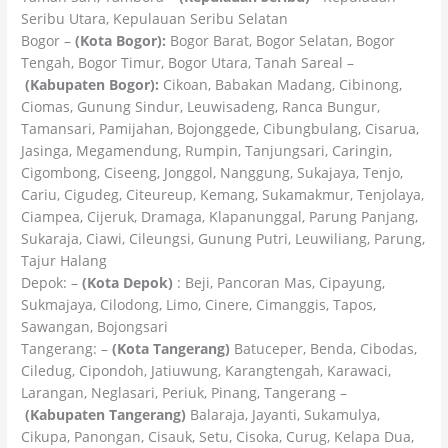
Seribu Utara, Kepulauan Seribu Selatan
Bogor –
(Kota Bogor):
Bogor Barat, Bogor Selatan, Bogor
Tengah, Bogor Timur, Bogor Utara, Tanah Sareal –
(Kabupaten Bogor):
Cikoan, Babakan Madang, Cibinong,
Ciomas, Gunung Sindur, Leuwisadeng, Ranca Bungur,
Tamansari, Pamijahan, Bojonggede, Cibungbulang, Cisarua,
Jasinga, Megamendung, Rumpin, Tanjungsari, Caringin,
Cigombong, Ciseeng, Jonggol, Nanggung, Sukajaya, Tenjo,
Cariu, Cigudeg, Citeureup, Kemang, Sukamakmur, Tenjolaya,
Ciampea, Cijeruk, Dramaga, Klapanunggal, Parung Panjang,
Sukaraja, Ciawi, Cileungsi, Gunung Putri, Leuwiliang, Parung,
Tajur Halang
Depok: –
(Kota Depok)
: Beji, Pancoran Mas, Cipayung,
Sukmajaya, Cilodong, Limo, Cinere, Cimanggis, Tapos,
Sawangan, Bojongsari
Tangerang: –
(Kota Tangerang)
Batuceper, Benda, Cibodas,
Ciledug, Cipondoh, Jatiuwung, Karangtengah, Karawaci,
Larangan, Neglasari, Periuk, Pinang, Tangerang –
(Kabupaten Tangerang)
Balaraja, Jayanti, Sukamulya,
Cikupa, Panongan, Cisauk, Setu, Cisoka, Curug, Kelapa Dua,