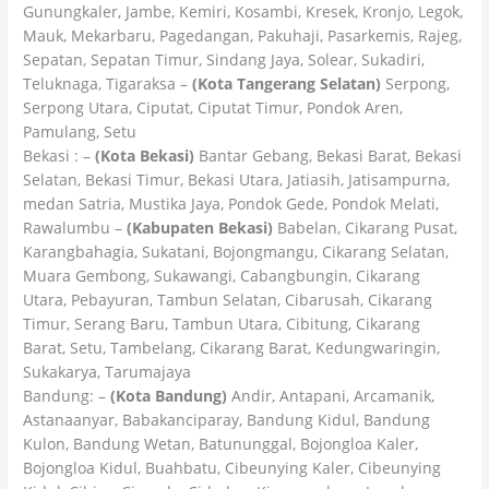
Gunungkaler, Jambe, Kemiri, Kosambi, Kresek, Kronjo, Legok,
Mauk, Mekarbaru, Pagedangan, Pakuhaji, Pasarkemis, Rajeg,
Sepatan, Sepatan Timur, Sindang Jaya, Solear, Sukadiri,
Teluknaga, Tigaraksa –
(Kota Tangerang Selatan)
Serpong,
Serpong Utara, Ciputat, Ciputat Timur, Pondok Aren,
Pamulang, Setu
Bekasi : –
(Kota Bekasi)
Bantar Gebang, Bekasi Barat, Bekasi
Selatan, Bekasi Timur, Bekasi Utara, Jatiasih, Jatisampurna,
medan Satria, Mustika Jaya, Pondok Gede, Pondok Melati,
Rawalumbu –
(Kabupaten Bekasi)
Babelan, Cikarang Pusat,
Karangbahagia, Sukatani, Bojongmangu, Cikarang Selatan,
Muara Gembong, Sukawangi, Cabangbungin, Cikarang
Utara, Pebayuran, Tambun Selatan, Cibarusah, Cikarang
Timur, Serang Baru, Tambun Utara, Cibitung, Cikarang
Barat, Setu, Tambelang, Cikarang Barat, Kedungwaringin,
Sukakarya, Tarumajaya
Bandung: –
(Kota Bandung)
Andir, Antapani, Arcamanik,
Astanaanyar, Babakanciparay, Bandung Kidul, Bandung
Kulon, Bandung Wetan, Batununggal, Bojongloa Kaler,
Bojongloa Kidul, Buahbatu, Cibeunying Kaler, Cibeunying