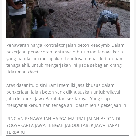
Penawaran harga Kontraktor Jalan beton Readymix Dalam
pekerjaan pengecoran tentunya dibutuhkan tenaga kerja
yang handal, ini merupakan keputusan tepat, kebutuhan
tenaga ahli, untuk mengerjakan ini pada sebagian orang
tidak mau
ribed
.
Atas dasar itu disini kami memilki jasa khusus dalam
pengerjaan Jalan beton yang dikhususkan untuk wilayah
Jabodetabek , Jawa Barat dan sekitarnya. Yang siap
melayanai kebutuhan tenaga ahli dalam jenis pekerjaan ini.
RINCIAN PENAWARAN HARGA MATRIAL JALAN BETON DI
YOGYAKARTA JAWA TENGAH JABODETABEK JAWA BARAT
TERBARU