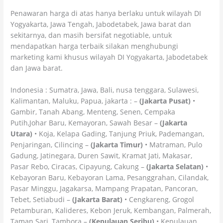
Penawaran harga di atas hanya berlaku untuk wilayah DI
Yogyakarta, Jawa Tengah, Jabodetabek, Jawa barat dan
sekitarnya, dan masih bersifat negotiable, untuk
mendapatkan harga terbaik silakan menghubungi
marketing kami khusus wilayah DI Yogyakarta, Jabodetabek
dan Jawa barat.
Indonesia : Sumatra, Jawa, Bali, nusa tenggara, Sulawesi,
Kalimantan, Maluku, Papua, jakarta : –
(Jakarta Pusat)
•
Gambir, Tanah Abang, Menteng, Senen, Cempaka
Putih,Johar Baru, Kemayoran, Sawah Besar –
(Jakarta
Utara)
• Koja, Kelapa Gading, Tanjung Priuk, Pademangan,
Penjaringan, Cilincing –
(Jakarta Timur)
• Matraman, Pulo
Gadung, Jatinegara, Duren Sawit, Kramat Jati, Makasar,
Pasar Rebo, Ciracas, Cipayung, Cakung –
(Jakarta Selatan)
•
Kebayoran Baru, Kebayoran Lama, Pesanggrahan, Cilandak,
Pasar Minggu, Jagakarsa, Mampang Prapatan, Pancoran,
Tebet, Setiabudi –
(Jakarta Barat)
• Cengkareng, Grogol
Petamburan, Kalideres, Kebon Jeruk, Kembangan, Palmerah,
Taman Sari, Tambora –
(Kepulauan Seribu)
• Kepulauan