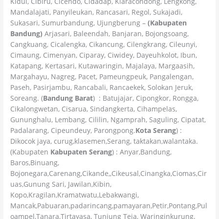
Kidul, Cibiru, Cicendo, Cidadap, Kiaracondong, Lengkong,
Mandalajati, Panyileukan, Rancasari, Regol, Sukajadi,
Sukasari, Sumurbandung, Ujungberung –
(Kabupaten
Bandung)
Arjasari, Baleendah, Banjaran, Bojongsoang,
Cangkuang, Cicalengka, Cikancung, Cilengkrang, Cileunyi,
Cimaung, Cimenyan, Ciparay, Ciwidey, Dayeuhkolot, Ibun,
Katapang, Kertasari, Kutawaringin, Majalaya, Margaasih,
Margahayu, Nagreg, Pacet, Pameungpeuk, Pangalengan,
Paseh, Pasirjambu, Rancabali, Rancaekek, Solokan Jeruk,
Soreang. (
Bandung Barat
) : Batujajar, Cipongkor, Rongga,
Cikalongwetan, Cisarua, Sindangkerta, Cihampelas,
Gununghalu, Lembang, Cililin, Ngamprah, Saguling, Cipatat,
Padalarang, Cipeundeuy, Parongpong.
Kota Serang
) :
Dikocok jaya, curug,klasemen,Serang, taktakan,walantaka.
(Kabupaten
Kabupaten Serang
) : Anyar,Bandung,
Baros,Binuang,
Bojonegara,Carenang,Cikande,,Cikeusal,Cinangka,Ciomas,Cir
uas,Gunung Sari, Jawilan,Kibin,
Kopo,Kragilan,Kramatwatu,Lebakwangi,
Mancak,Pabuaran,padarincang,pamayaran,Petir,Pontang,Pul
oampel,Tanara,Tirtayasa, Tunjung Teja, Waringinkurung.