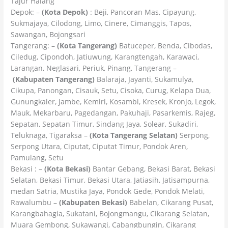
Tajur Halang
Depok: –
(Kota Depok)
: Beji, Pancoran Mas, Cipayung,
Sukmajaya, Cilodong, Limo, Cinere, Cimanggis, Tapos,
Sawangan, Bojongsari
Tangerang: –
(Kota Tangerang)
Batuceper, Benda, Cibodas,
Ciledug, Cipondoh, Jatiuwung, Karangtengah, Karawaci,
Larangan, Neglasari, Periuk, Pinang, Tangerang –
(Kabupaten Tangerang)
Balaraja, Jayanti, Sukamulya,
Cikupa, Panongan, Cisauk, Setu, Cisoka, Curug, Kelapa Dua,
Gunungkaler, Jambe, Kemiri, Kosambi, Kresek, Kronjo, Legok,
Mauk, Mekarbaru, Pagedangan, Pakuhaji, Pasarkemis, Rajeg,
Sepatan, Sepatan Timur, Sindang Jaya, Solear, Sukadiri,
Teluknaga, Tigaraksa –
(Kota Tangerang Selatan)
Serpong,
Serpong Utara, Ciputat, Ciputat Timur, Pondok Aren,
Pamulang, Setu
Bekasi : –
(Kota Bekasi)
Bantar Gebang, Bekasi Barat, Bekasi
Selatan, Bekasi Timur, Bekasi Utara, Jatiasih, Jatisampurna,
medan Satria, Mustika Jaya, Pondok Gede, Pondok Melati,
Rawalumbu –
(Kabupaten Bekasi)
Babelan, Cikarang Pusat,
Karangbahagia, Sukatani, Bojongmangu, Cikarang Selatan,
Muara Gembong, Sukawangi, Cabangbungin, Cikarang