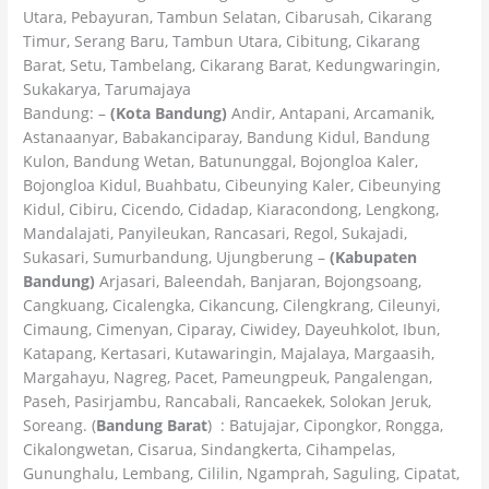
Utara, Pebayuran, Tambun Selatan, Cibarusah, Cikarang
Timur, Serang Baru, Tambun Utara, Cibitung, Cikarang
Barat, Setu, Tambelang, Cikarang Barat, Kedungwaringin,
Sukakarya, Tarumajaya
Bandung: –
(Kota Bandung)
Andir, Antapani, Arcamanik,
Astanaanyar, Babakanciparay, Bandung Kidul, Bandung
Kulon, Bandung Wetan, Batununggal, Bojongloa Kaler,
Bojongloa Kidul, Buahbatu, Cibeunying Kaler, Cibeunying
Kidul, Cibiru, Cicendo, Cidadap, Kiaracondong, Lengkong,
Mandalajati, Panyileukan, Rancasari, Regol, Sukajadi,
Sukasari, Sumurbandung, Ujungberung –
(Kabupaten
Bandung)
Arjasari, Baleendah, Banjaran, Bojongsoang,
Cangkuang, Cicalengka, Cikancung, Cilengkrang, Cileunyi,
Cimaung, Cimenyan, Ciparay, Ciwidey, Dayeuhkolot, Ibun,
Katapang, Kertasari, Kutawaringin, Majalaya, Margaasih,
Margahayu, Nagreg, Pacet, Pameungpeuk, Pangalengan,
Paseh, Pasirjambu, Rancabali, Rancaekek, Solokan Jeruk,
Soreang. (
Bandung Barat
) : Batujajar, Cipongkor, Rongga,
Cikalongwetan, Cisarua, Sindangkerta, Cihampelas,
Gununghalu, Lembang, Cililin, Ngamprah, Saguling, Cipatat,