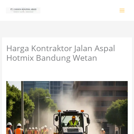
Lewati
ke
konten
Harga Kontraktor Jalan Aspal
Hotmix Bandung Wetan
Tinggalkan Komentar
/
PRODUK & JASA
/ Oleh
colossalgrup18@gmail.com