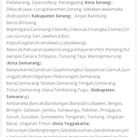
Padalarang, Cipeundeuy, Parongpong.
Kota Serang
) :
Dikocok jaya, curug,klasemen,Serang, taktakan,walantaka.
(Kabupaten
Kabupaten Serang
) : Anyar,Bandung,
Baros,Binuang,
Bojonegara,Carenang,Cikande,,Cikeusal,Cinangka,Ciomas,Cir
uas,Gunung Sari, Jawilan,Kibin,
Kopo,Kragilan,Kramatwatu,Lebakwangi,
Mancak,Pabuaran,padarincang,pamayaran,Petir,Pontang,Pul
oampel,Tanara,Tirtayasa, Tunjung Teja, Waringinkurung.
(
Kota Semarang
) :
Banyumanik,Candisari,Gajahmungkur,Gayamsari,Genuk,Gun
ungjati,Mijen,Ngaliyan,Pedurungan,Semarang
Barat,Semarang Selatan,Semarang Tengah,Semarang
Timur,Semarang Utara,Tembalang,Tugu. (
Kabupaten
Semara
ng) :
Ambarawa,Bancak,Bandungan,Banyubiru,Bawen, Bergas,
Bringin, Getasan, Jambu, Kaliwungu, Pabelan, Pringapus,
Suruh, Susukan, Sumowono, Tengaran, Tuntang, Ungaran
Barat, Ungaran Timur.(
Kota Yogyakarta
)
Danurejan,Gedongtengen,Gondokusuman,Gondomanan,jeti
s,kotagede,kraton,mantrijeron,mergangsan,Ngampilan,Paku