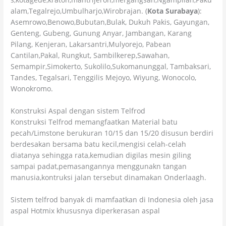
alam,Tegalrejo,Umbulharjo,Wirobrajan. (
Kota Surabaya
):
Asemrowo,Benowo,Bubutan,Bulak, Dukuh Pakis, Gayungan,
Genteng, Gubeng, Gunung Anyar, Jambangan, Karang
Pilang, Kenjeran, Lakarsantri,Mulyorejo, Pabean
Cantilan,Pakal, Rungkut, Sambilkerep,Sawahan,
Semampir,Simokerto, Sukolilo,Sukomanunggal, Tambaksari,
Tandes, Tegalsari, Tenggilis Mejoyo, Wiyung, Wonocolo,
Wonokromo.
Konstruksi Aspal dengan sistem Telfrod
Konstruksi Telfrod memangfaatkan Material batu
pecah/Limstone berukuran 10/15 dan 15/20 disusun berdiri
berdesakan bersama batu kecil,mengisi celah-celah
diatanya sehingga rata,kemudian digilas mesin giling
sampai padat,pemasangannya menggunakn tangan
manusia,kontruksi jalan tersebut dinamakan Onderlaagh.
Sistem telfrod banyak di mamfaatkan di Indonesia oleh jasa
aspal Hotmix khususnya diperkerasan aspal