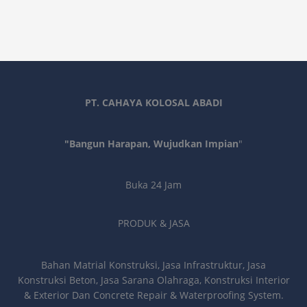
PT. CAHAYA KOLOSAL ABADI
"Bangun Harapan, Wujudkan Impian
"
Buka 24 Jam
PRODUK & JASA
Bahan Matrial Konstruksi, Jasa Infrastruktur, Jasa
Konstruksi Beton, Jasa Sarana Olahraga, Konstruksi Interior
& Exterior Dan Concrete Repair & Waterproofing System.