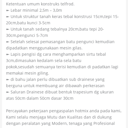
Ketentuan umum konstruks telfrod.
➼ Lebar minimal 2,5m – 3,0m
➼ Untuk struktur tanah keras tebal konstrusi 15cm,tepi 15-
20cm,batu kunci 3-5cm
➼ Untuk tanah sedang tebalnya 20cm,batu tepi 20-
30cm,pengunci 5-7cm
➼ Setelah selesai pemasangan batu pengunci kemudian
dipadatkan menggunakaan mesin gilas.
➼ Lapis pengisi dg cara menghamparkan sirtu tebal
3cm,dimasukan kedalam sela-sela batu
pokok,sesudah semuanya terisi kemudian di padatkan lagi
memakai mesin giling.
➼ di bahu jalan perlu dibuatkan sub drainese yang
berguna untuk membuang air dibawah perkerasan
➼ Saluran Drainese dibuat bentuk trapesium dg ukuran
atas 50cm dalam 50cm dasar 30cm
Percayakan pekerjaan pengaspalan hotmix anda pada kami
.
Kami selalu menjaga Mutu dan Kualitas dan di dukung
dengan peralatan yang Modern, tenaga yang Profesional