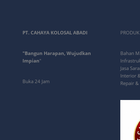
PT. CAHAYA KOLOSAL ABADI
PRODUK 
"Bangun Harapan, Wujudkan
Bahan Mat
Impian
"
Infrastru
Jasa Sar
Interior 
Buka 24 Jam
Repair &