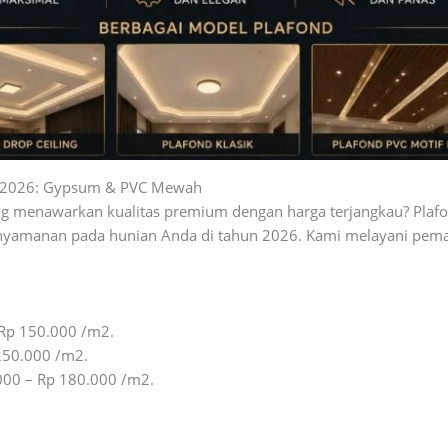
aru 2026: Gypsum & PVC Mewah
g menawarkan kualitas premium dengan harga terjangkau? Plafo
kenyamanan pada hunian Anda di tahun 2026. Kami melayani pema
Rp 150.000 /m2.
250.000 /m2.
00 – Rp 180.000 /m2.