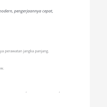
odern, pengerjaannya cepat,
aya perawatan jangka panjang.
ow.
a Cipta Mandiri
,
Colossal Chemicals
,