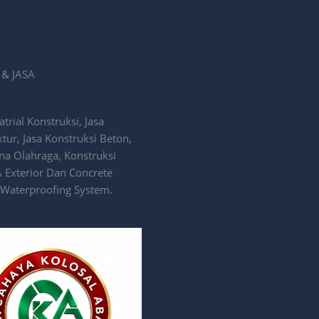
& JASA
rial Konstruksi, Jasa
ktur, Jasa Konstruksi Beton,
ana Olahraga, Konstruksi
& Exterior Dan Concrete
 Waterproofing System.