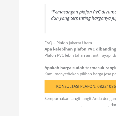
“Pemasangan plafon PVC di ruma
dan yang terpenting harganya juj
FAQ – Plafon Jakarta Utara
Apa kelebihan plafon PVC dibandin
Plafon PVC lebih tahan air, anti rayap
Apakah harga sudah termasuk rang
Kami menyediakan pilihan harga jasa pa
KONSULTASI PLAFON: 0822108
Sempurnakan langit-langit Anda dengan
Kolosal Injeksi Beton
,
Kolosal Epoxy
, d