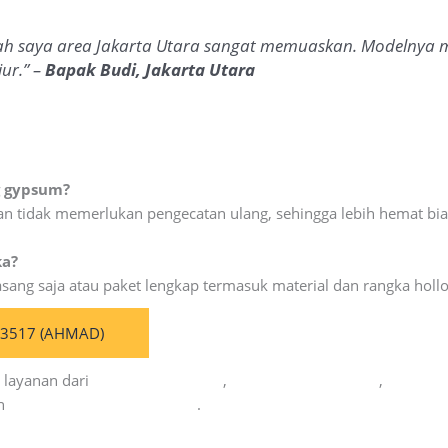
h saya area Jakarta Utara sangat memuaskan. Modelnya m
ur.” –
Bapak Budi, Jakarta Utara
g gypsum?
, dan tidak memerlukan pengecatan ulang, sehingga lebih hemat bi
ka?
sang saja atau paket lengkap termasuk material dan rangka holl
63517 (AHMAD)
 layanan dari
Citra Kolosal Abadi
,
Cahaya Kolosal Abadi
,
CV Cahay
an
Kolosal Lapangan Olahraga
.