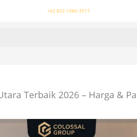
+62 822-1086-3517
 Utara Terbaik 2026 – Harga & P
/ Oleh
colossalgrup18@gmail.com