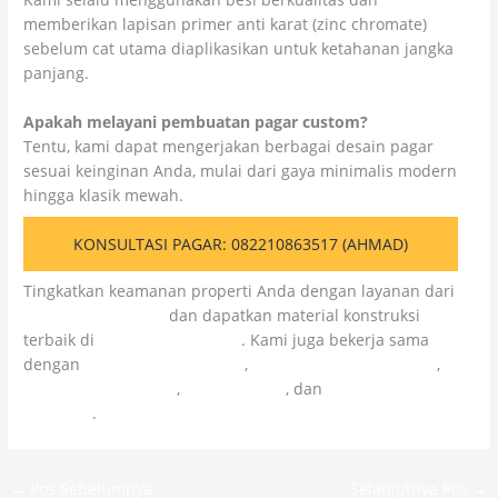
memberikan lapisan primer anti karat (zinc chromate)
sebelum cat utama diaplikasikan untuk ketahanan jangka
panjang.
Apakah melayani pembuatan pagar custom?
Tentu, kami dapat mengerjakan berbagai desain pagar
sesuai keinginan Anda, mulai dari gaya minimalis modern
hingga klasik mewah.
KONSULTASI PAGAR: 082210863517 (AHMAD)
Tingkatkan keamanan properti Anda dengan layanan dari
Citra Kolosal Abadi
dan dapatkan material konstruksi
terbaik di
Colossal Chemicals
. Kami juga bekerja sama
dengan
Cahaya Kolosal Abadi
,
CV Cahaya Cipta Mandiri
,
Kolosal Injeksi Beton
,
Kolosal Epoxy
, dan
Kolosal Lapangan
Olahraga
.
←
Pos Sebelumnya
Selanjutnya Pos
→