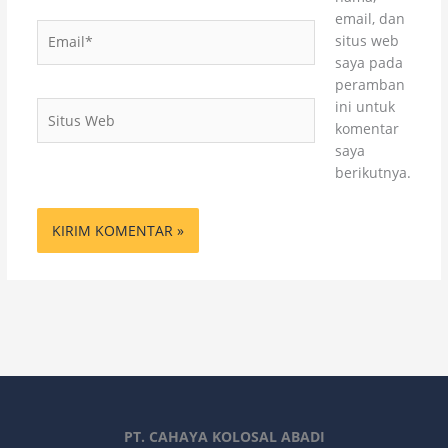
email, dan
Email*
situs web
saya pada
peramban
ini untuk
Situs
komentar
Web
saya
berikutnya.
PT. CAHAYA KOLOSAL ABADI