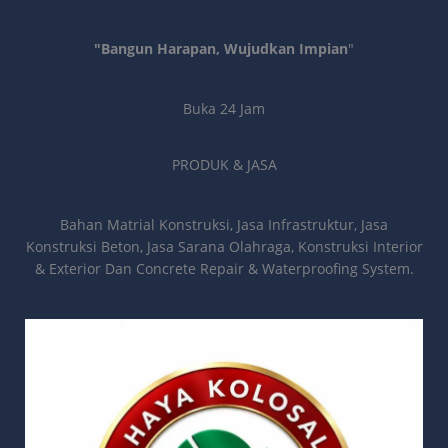
"Bangun Harapan, Wujudkan Impian
"
Buka 24 Jam
PRODUK & JASA
Bahan Matrial Konstruksi, Jasa Infrastruktur, Jasa
Konstruksi Beton, Jasa Sarana Olahraga, Konstruksi Interior
& Exterior Dan Concrete Repair & Waterproofing System.