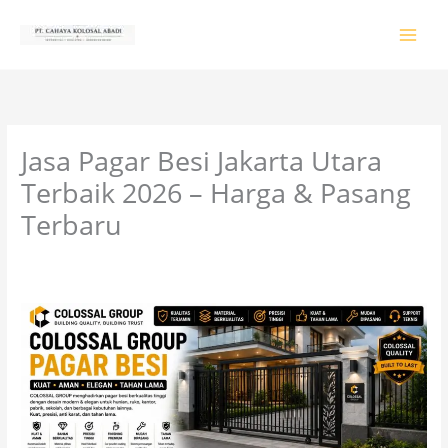
Lewati
ke
konten
Jasa Pagar Besi Jakarta Utara
Terbaik 2026 – Harga & Pasang
Terbaru
Tinggalkan Komentar
/
PRODUK & JASA
/ Oleh
colossalgrup18@gmail.com