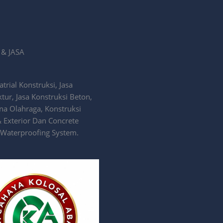
& JASA
rial Konstruksi, Jasa
ktur, Jasa Konstruksi Beton,
ana Olahraga, Konstruksi
& Exterior Dan Concrete
 Waterproofing System.