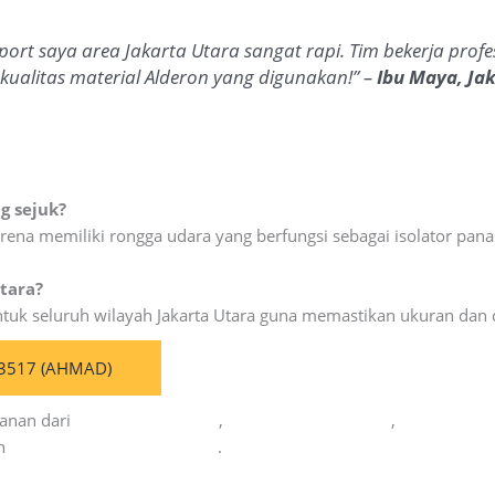
ort saya area Jakarta Utara sangat rapi. Tim bekerja profes
ualitas material Alderon yang digunakan!” –
Ibu Maya, Ja
g sejuk?
arena memiliki rongga udara yang berfungsi sebagai isolator pan
tara?
untuk seluruh wilayah Jakarta Utara guna memastikan ukuran dan d
3517 (AHMAD)
anan dari
Citra Kolosal Abadi
,
Cahaya Kolosal Abadi
,
CV Cahaya C
an
Kolosal Lapangan Olahraga
.