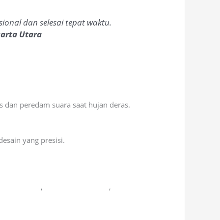
ional dan selesai tepat waktu.
karta Utara
as dan peredam suara saat hujan deras.
esain yang presisi.
ipta Mandiri
,
Colossal Chemicals
,