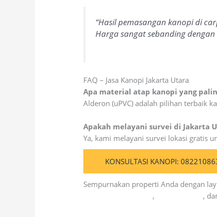
“Hasil pemasangan kanopi di carp
Harga sangat sebanding dengan k
FAQ – Jasa Kanopi Jakarta Utara
Apa material atap kanopi yang palin
Alderon (uPVC) adalah pilihan terbaik k
Apakah melayani survei di Jakarta U
Ya, kami melayani survei lokasi gratis 
KONSULTASI KANOPI: 08221086
Sempurnakan properti Anda dengan lay
Kolosal Injeksi Beton
,
Kolosal Epoxy
, d