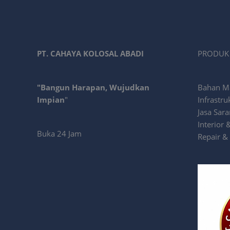
PT. CAHAYA KOLOSAL ABADI
PRODUK 
"Bangun Harapan, Wujudkan
Bahan Mat
Impian
"
Infrastru
Jasa Sar
Interior 
Buka 24 Jam
Repair &