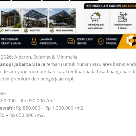
 2026: Alderon, Solarflat & Minimalis
Kanopi Jakarta Utara
terbaru untuk hunian atau area bisnis And
n desain yang memberikan karakter kuat pada fasad bangunan di
terial premium dan pengerjaan rapi.
ter
50.000 – Rp 950.000 /m2.
Mewah):
Rp 850.000 – Rp 1.300.000 /m2.
00 – Rp 650.000 /m2.