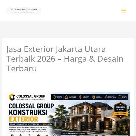
Lewati
ke
konten
Jasa Exterior Jakarta Utara
Terbaik 2026 – Harga & Desain
Terbaru
Tinggalkan Komentar
/
PRODUK & JASA
/ Oleh
colossalgrup18@gmail.com