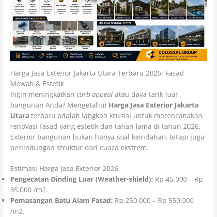
Harga Jasa Exterior Jakarta Utara Terbaru 2026: Fasad
Mewah & Estetik
Ingin meningkatkan
curb appeal
atau daya tarik luar
bangunan Anda? Mengetahui
Harga Jasa Exterior Jakarta
Utara
terbaru adalah langkah krusial untuk merencanakan
renovasi fasad yang estetik dan tahan lama di tahun 2026.
Exterior bangunan bukan hanya soal keindahan, tetapi juga
perlindungan struktur dari cuaca ekstrem.
Estimasi Harga Jasa Exterior 2026
Pengecatan Dinding Luar (Weather-shield):
Rp 45.000 – Rp
85.000 /m2.
Pemasangan Batu Alam Fasad:
Rp 250.000 – Rp 550.000
/m2.