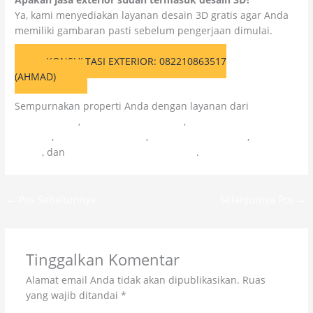
Ya, kami menyediakan layanan desain 3D gratis agar Anda
memiliki gambaran pasti sebelum pengerjaan dimulai.
KONSULTASI EXTERIOR: 082210863517
(AHMAD)
Sempurnakan properti Anda dengan layanan dari
Citra
Kolosal Abadi
,
Cahaya Kolosal Abadi
,
CV Cahaya Cipta
Mandiri
,
Colossal Chemicals
,
Kolosal Injeksi Beton
,
Kolosal
Epoxy
, dan
Kolosal Lapangan Olahraga
.
←
Pos Sebelumnya
Selanjutnya Pos
→
Tinggalkan Komentar
Alamat email Anda tidak akan dipublikasikan.
Ruas
yang wajib ditandai
*