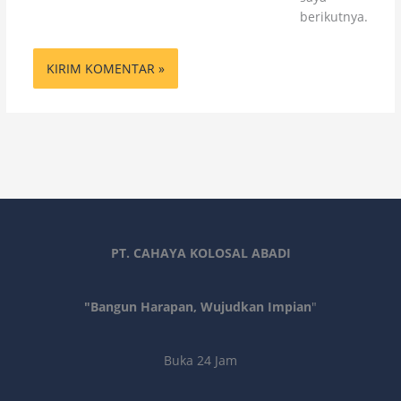
berikutnya.
PT. CAHAYA KOLOSAL ABADI
"Bangun Harapan, Wujudkan Impian
"
Buka 24 Jam