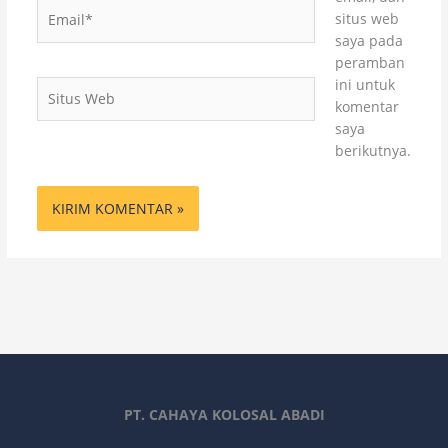
Email*
situs web
saya pada
peramban
ini untuk
Situs
komentar
Web
saya
berikutnya.
PT. CAHAYA KOLOSAL ABADI