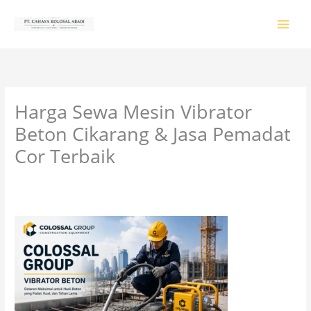
Lewati
ke
konten
Harga Sewa Mesin Vibrator
Beton Cikarang & Jasa Pemadat
Cor Terbaik
Tinggalkan Komentar
/
PRODUK & JASA
/ Oleh
colossalgrup18@gmail.com