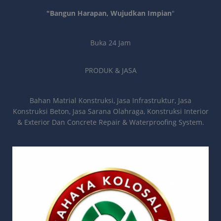
"Bangun Harapan, Wujudkan Impian
"
Buka 24 Jam
PRODUK & JASA
Bahan Matrial Konstruksi, Jasa Infrastruktur, Jasa
Konstruksi Beton, Jasa Sarana Olahraga, Konstruksi Interior
& Exterior Dan Concrete Repair & Waterproofing System.