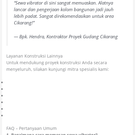
“Sewa vibrator di sini sangat memuaskan. Alatnya
lancar dan pengerjaan kolom bangunan jadi jauh
lebih padat. Sangat direkomendasikan untuk area
Cikarang!”
— Bpk. Hendra, Kontraktor Proyek Gudang Cikarang
Layanan Konstruksi Lainnya
Untuk mendukung proyek konstruksi Anda secara
menyeluruh, silakan kunjungi mitra spesialis kami:
Spesialis Lapangan Olahraga
Konstruksi Umum & Sipil
Jasa Injeksi Beton Bocor
Jasa Epoxy Lantai Profesional
General Contractor Terpercaya
Penyedia Bahan Kimia Konstruksi
FAQ – Pertanyaan Umum
1. Bagaimana cara memesan sewa vibrator?