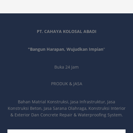
PT. CAHAYA KOLOSAL ABADI
"Bangun Harapan, Wujudkan Impian
"
Buka 24 Jam
PRODUK & JASA
Bahan Matrial Konstruksi, Jasa Infrastruktur, Jasa
Konstruksi Beton, Jasa Sarana Olahraga, Konstruksi Interior
& Exterior Dan Concrete Repair & Waterproofing System.