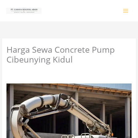
Lewati
ke
konten
Harga Sewa Concrete Pump
Cibeunying Kidul
Tinggalkan Komentar
/
PRODUK & JASA
/ Oleh
colossalgrup18@gmail.com