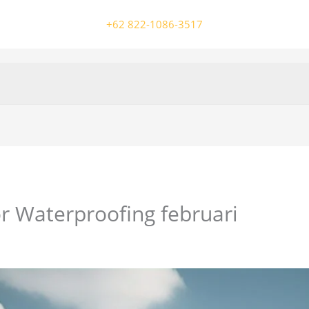
+62 822-1086-3517
r Waterproofing februari
/ Oleh
colossalgrup18@gmail.com