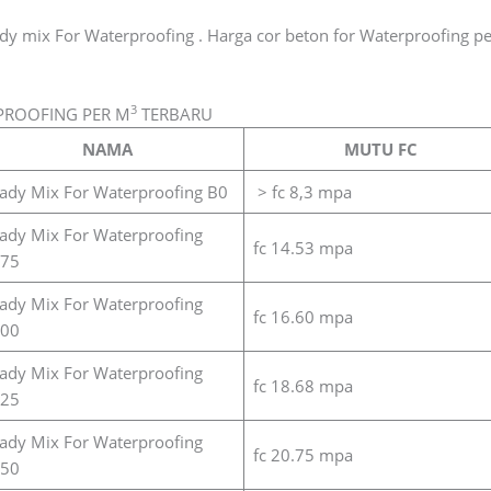
dy mix For Waterproofing . Harga cor beton for Waterproofing 
3
PROOFING PER M
TERBARU
NAMA
MUTU FC
ady Mix For Waterproofing B0
> fc 8,3 mpa
ady Mix For Waterproofing
fc 14.53 mpa
75
ady Mix For Waterproofing
fc 16.60 mpa
00
ady Mix For Waterproofing
fc 18.68 mpa
25
ady Mix For Waterproofing
fc 20.75 mpa
50