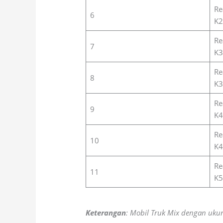
Re
6
K2
Re
7
K3
Re
8
K3
Re
9
K4
Re
10
K4
Re
11
K5
Keterangan
: Mobil Truk Mix dengan ukur