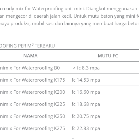
n ready mix for Waterproofing unit mini. Diangkut menggunakan
mengecor di daerah jalan kecil. Untuk mutu beton yang mini f
iaya produksi, mobilisasi dan lainnya yang membuat harga beto
3
OOFING PER M
TERBARU
NAMA
MUTU FC
nimix For Waterproofing B0
> fc 8,3 mpa
nimix For Waterproofing K175
fc 14.53 mpa
nimix For Waterproofing K200
fc 16.60 mpa
nimix For Waterproofing K225
fc 18.68 mpa
nimix For Waterproofing K250
fc 20.75 mpa
nimix For Waterproofing K275
fc 22.83 mpa