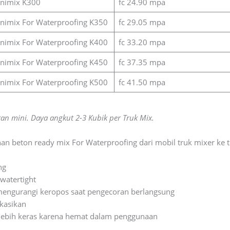
nimix K300
fc 24.90 mpa
nimix For Waterproofing K350
fc 29.05 mpa
nimix For Waterproofing K400
fc 33.20 mpa
nimix For Waterproofing K450
fc 37.35 mpa
nimix For Waterproofing K500
fc 41.50 mpa
an mini. Daya angkut 2-3 Kubik per Truk Mix.
beton ready mix For Waterproofing dari mobil truk mixer ke 
ng
watertight
 mengurangi keropos saat pengecoran berlangsung
kasikan
 lebih keras karena hemat dalam penggunaan