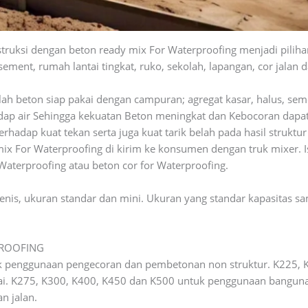
ruksi dengan beton ready mix For Waterproofing menjadi pilihan
ement, rumah lantai tingkat, ruko, sekolah, lapangan, cor jalan d
h beton siap pakai dengan campuran; agregat kasar, halus, semen
ap air Sehingga kekuatan Beton meningkat dan Kebocoran dapat 
erhadap kuat tekan serta juga kuat tarik belah pada hasil struk
ix For Waterproofing di kirim ke konsumen dengan truk mixer. I
 Waterproofing atau beton cor for Waterproofing.
2 jenis, ukuran standar dan mini. Ukuran yang standar kapasitas
PROOFING
 penggunaan pengecoran dan pembetonan non struktur. K225, 
i. K275, K300, K400, K450 dan K500 untuk penggunaan bangunan
n jalan.