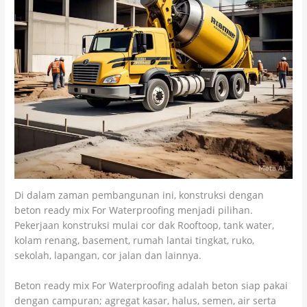
Di dalam zaman pembangunan ini, konstruksi dengan
beton ready mix For Waterproofing menjadi pilihan.
Pekerjaan konstruksi mulai cor dak Rooftoop, tank water,
kolam renang, basement, rumah lantai tingkat, ruko,
sekolah, lapangan, cor jalan dan lainnya.
Beton ready mix For Waterproofing adalah beton siap pakai
dengan campuran; agregat kasar, halus, semen, air serta