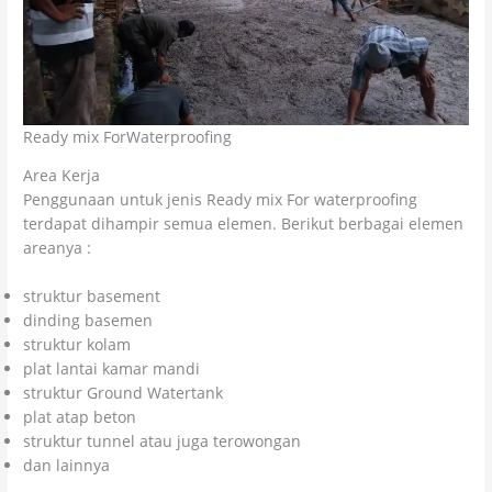
Ready mix ForWaterproofing
Area Kerja
Penggunaan untuk jenis Ready mix For waterproofing
terdapat dihampir semua elemen. Berikut berbagai elemen
areanya :
struktur basement
dinding basemen
struktur kolam
plat lantai kamar mandi
struktur Ground Watertank
plat atap beton
struktur tunnel atau juga terowongan
dan lainnya