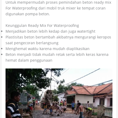
Untuk mempermudah proses pemindahan beton ready mix
For Waterproofing dari mobil truk mixer ke tempat coran
digunakan pompa beton.
Keunggulan Ready Mix For Waterproofing
Menjadikan beton lebih kedap dan juga watertight
Plastisitas beton bertambah akibatnya mengurangi keropos
saat pengecoran berlangsung
Menghemat waktu karena mudah diaplikasikan
Beton menjadi tidak mudah retak serta lebih keras karena
hemat dalam penggunaan