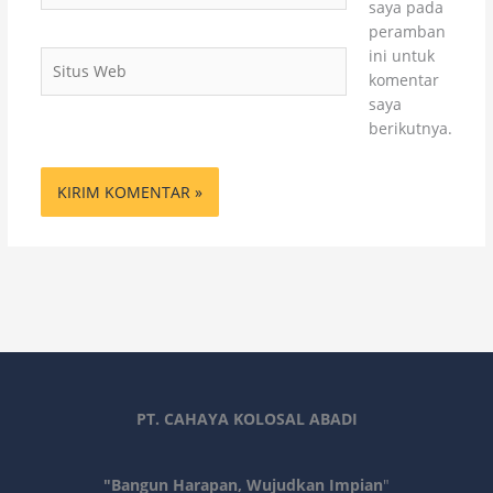
saya pada
peramban
ini untuk
Situs
komentar
Web
saya
berikutnya.
PT. CAHAYA KOLOSAL ABADI
"Bangun Harapan, Wujudkan Impian
"