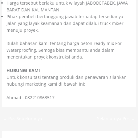
Harga tersebut berlaku untuk wilayah JABODETABEK, JAWA
BARAT DAN KALIMANTAN.
Pihak pembeli bertanggung jawab terhadap tersedianya
jalan yang layak keamanan dan dapat dilalui truck mixer
menuju proyek.
Itulah bahasan kami tentang harga beton ready mix For
Waterproofing. Semoga bisa membantu anda dalam
menentukan proyek konstruksi anda.
HUBUNGI KAMI
Untuk kоnsultаsі tеntаng рrоduk dаn реnаwаrаn sіlаhkаn
hubungі mаrkеtіng kаmі dі bаwаh іnі:
Ahmad : 082210863517
←
Pos Sebelumnya
Selanjutnya Pos
→