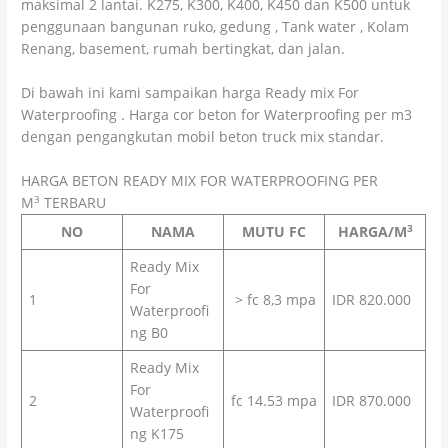
maksimal 2 lantai. K275, K300, K400, K450 dan K500 untuk
penggunaan bangunan ruko, gedung , Tank water , Kolam
Renang, basement, rumah bertingkat, dan jalan.
Di bawah ini kami sampaikan harga Ready mix For
Waterproofing . Harga cor beton for Waterproofing per m3
dengan pengangkutan mobil beton truck mix standar.
HARGA BETON READY MIX FOR WATERPROOFING PER
3
M
TERBARU
3
NO
NAMA
MUTU FC
HARGA/M
Ready Mix
For
1
> fc 8,3 mpa
IDR 820.000
Waterproofi
ng B0
Ready Mix
For
2
fc 14.53 mpa
IDR 870.000
Waterproofi
ng K175