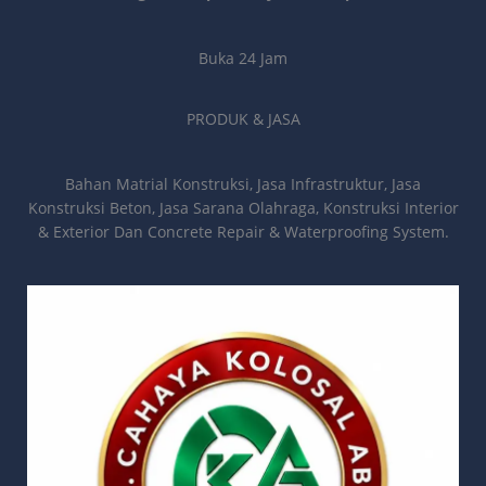
Buka 24 Jam
PRODUK & JASA
Bahan Matrial Konstruksi, Jasa Infrastruktur, Jasa
Konstruksi Beton, Jasa Sarana Olahraga, Konstruksi Interior
& Exterior Dan Concrete Repair & Waterproofing System.