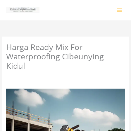
Lewati
ke
konten
Harga Ready Mix For
Waterproofing Cibeunying
Kidul
Tinggalkan Komentar
/
PRODUK & JASA
/ Oleh
colossalgrup18@gmail.com