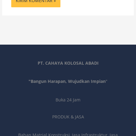
PT. CAHAYA KOLOSAL ABADI
"Bangun Harapan, Wujudkan Impian
"
Buka 24 Jam
PRODUK & JASA
Bahan Matrial Konstruksi, Jasa Infrastruktur, Jasa