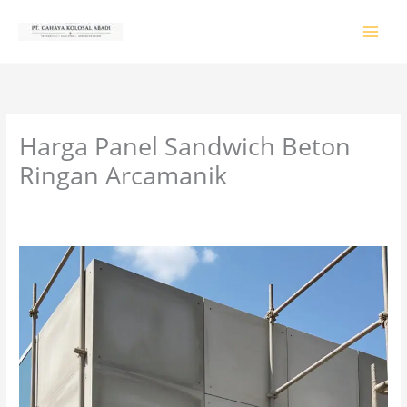
Lewati
ke
konten
Harga Panel Sandwich Beton
Ringan Arcamanik
Tinggalkan Komentar
/
PRODUK & JASA
/ Oleh
colossalgrup18@gmail.com