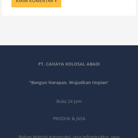
PT. CAHAYA KOLOSAL ABADI
"Bangun Harapan, Wujudkan Impian
"
Buka 24 Jam
PRODUK & JASA
Bahan Matrial Konstruksi, Jasa Infrastruktur, Jasa