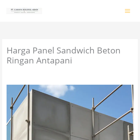
Lewati
ke
konten
Harga Panel Sandwich Beton
Ringan Antapani
Tinggalkan Komentar
/
PRODUK & JASA
/ Oleh
colossalgrup18@gmail.com