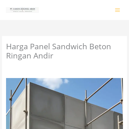
Lewati
ke
konten
Harga Panel Sandwich Beton
Ringan Andir
Tinggalkan Komentar
/
PRODUK & JASA
/ Oleh
colossalgrup18@gmail.com