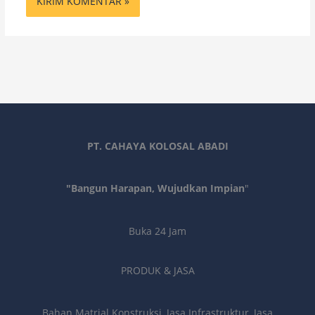
PT. CAHAYA KOLOSAL ABADI
"Bangun Harapan, Wujudkan Impian
"
Buka 24 Jam
PRODUK & JASA
Bahan Matrial Konstruksi, Jasa Infrastruktur, Jasa