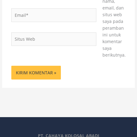
nama,
email, dan
Email*
situs web
saya pada
peramban
ini untuk
Situs
komentar
Web
saya
berikutnya.
PT. CAHAYA KOLOSAL ABADI