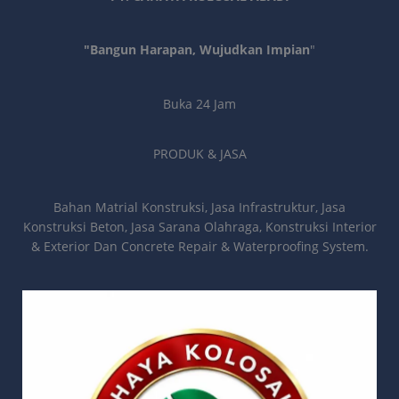
"Bangun Harapan, Wujudkan Impian
"
Buka 24 Jam
PRODUK & JASA
Bahan Matrial Konstruksi, Jasa Infrastruktur, Jasa
Konstruksi Beton, Jasa Sarana Olahraga, Konstruksi Interior
& Exterior Dan Concrete Repair & Waterproofing System.