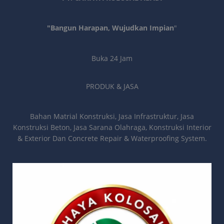
"Bangun Harapan, Wujudkan Impian
"
Buka 24 Jam
PRODUK & JASA
Bahan Matrial Konstruksi, Jasa Infrastruktur, Jasa
Konstruksi Beton, Jasa Sarana Olahraga, Konstruksi Interior
& Exterior Dan Concrete Repair & Waterproofing System.