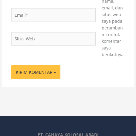
nama,
email, dan
Email*
situs web
saya pada
peramban
ini untuk
Situs
komentar
Web
saya
berikutnya.
PT. CAHAYA KOLOSAL ABADI