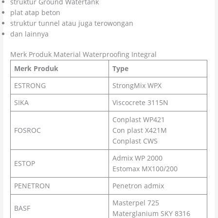
struktur Ground Watertank
plat atap beton
struktur tunnel atau juga terowongan
dan lainnya
Merk Produk Material Waterproofing Integral
Merk Produk
Type
ESTRONG
StrongMix WPX
SIKA
Viscocrete 3115N
Conplast WP421
FOSROC
Con plast X421M
Conplast CWS
Admix WP 2000
ESTOP
Estomax MX100/200
PENETRON
Penetron admix
Masterpel 725
BASF
Materglanium SKY 8316