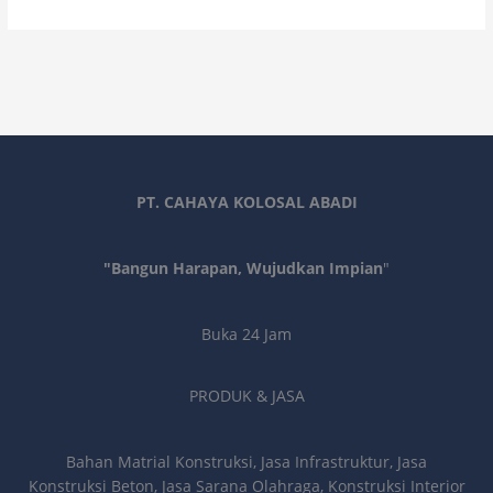
PT. CAHAYA KOLOSAL ABADI
"Bangun Harapan, Wujudkan Impian
"
Buka 24 Jam
PRODUK & JASA
Bahan Matrial Konstruksi, Jasa Infrastruktur, Jasa
Konstruksi Beton, Jasa Sarana Olahraga, Konstruksi Interior