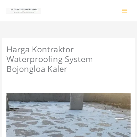
Lewati
ke
konten
Harga Kontraktor
Waterproofing System
Bojongloa Kaler
Tinggalkan Komentar
/
PRODUK & JASA
/ Oleh
colossalgrup18@gmail.com