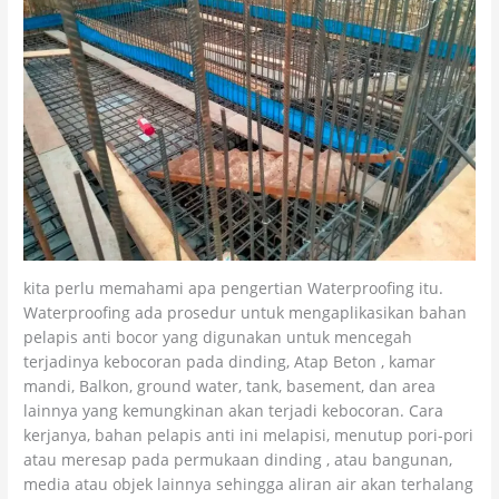
kita perlu memahami apa pengertian Waterproofing itu.
Waterproofing ada prosedur untuk mengaplikasikan bahan
pelapis anti bocor yang digunakan untuk mencegah
terjadinya kebocoran pada dinding, Atap Beton , kamar
mandi, Balkon, ground water, tank, basement, dan area
lainnya yang kemungkinan akan terjadi kebocoran. Cara
kerjanya, bahan pelapis anti ini melapisi, menutup pori-pori
atau meresap pada permukaan dinding , atau bangunan,
media atau objek lainnya sehingga aliran air akan terhalang