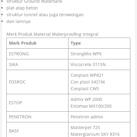
struktur Ground Watertank
plat atap beton
struktur tunnel atau juga terowongan
dan lainnya
Merk Produk Material Waterproofing Integral
Merk Produk
Type
ESTRONG
StrongMix WPX
SIKA
Viscocrete 3115N
Conplast WP421
FOSROC
Con plast X421M
Conplast CWS
Admix WP 2000
ESTOP
Estomax MX100/200
PENETRON
Penetron admix
Masterpel 725
BASF
Materglanium SKY 8316