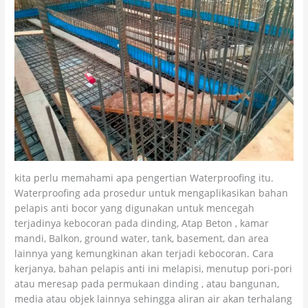
kita perlu memahami apa pengertian Waterproofing itu.
Waterproofing ada prosedur untuk mengaplikasikan bahan
pelapis anti bocor yang digunakan untuk mencegah
terjadinya kebocoran pada dinding, Atap Beton , kamar
mandi, Balkon, ground water, tank, basement, dan area
lainnya yang kemungkinan akan terjadi kebocoran. Cara
kerjanya, bahan pelapis anti ini melapisi, menutup pori-pori
atau meresap pada permukaan dinding , atau bangunan,
media atau objek lainnya sehingga aliran air akan terhalang