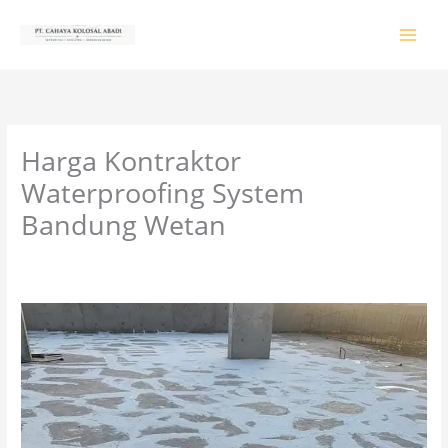
Lewati
ke
konten
Harga Kontraktor
Waterproofing System
Bandung Wetan
Tinggalkan Komentar
/
PRODUK & JASA
/ Oleh
colossalgrup18@gmail.com