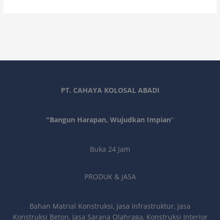
PT. CAHAYA KOLOSAL ABADI
"Bangun Harapan, Wujudkan Impian
"
Buka 24 Jam
PRODUK & JASA
Bahan Matrial Konstruksi, Jasa Infrastruktur, Jasa
Konstruksi Beton, Jasa Sarana Olahraga, Konstruksi Interior