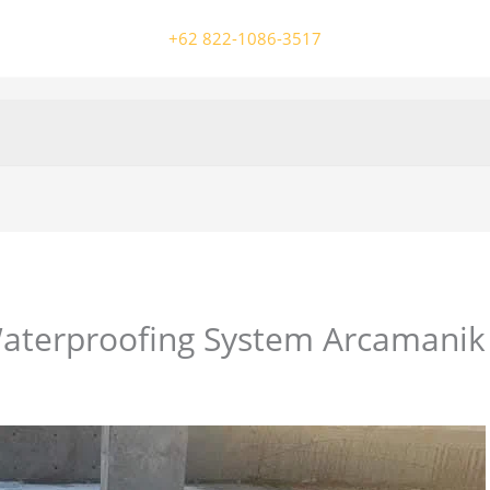
+62 822-1086-3517
aterproofing System Arcamanik
/ Oleh
colossalgrup18@gmail.com