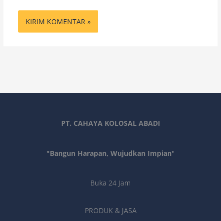
PT. CAHAYA KOLOSAL ABADI
"Bangun Harapan, Wujudkan Impian
"
Buka 24 Jam
PRODUK & JASA