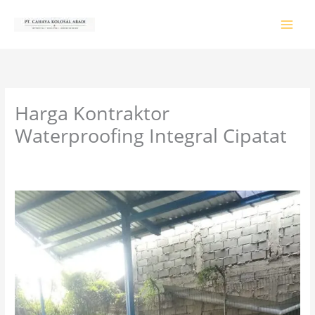
Lewati
ke
konten
Harga Kontraktor
Waterproofing Integral Cipatat
Tinggalkan Komentar
/
PRODUK & JASA
/ Oleh
colossalgrup18@gmail.com