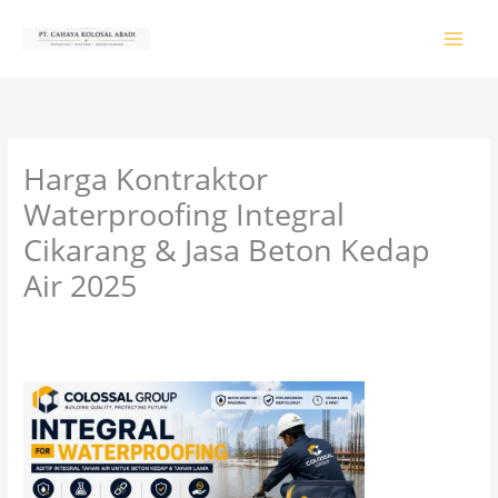
Lewati
ke
konten
Harga Kontraktor
Waterproofing Integral
Cikarang & Jasa Beton Kedap
Air 2025
Tinggalkan Komentar
/
PRODUK & JASA
/ Oleh
colossalgrup18@gmail.com