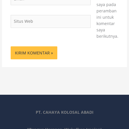
saya pada
peramban
ini untuk
Situs
komentar
Web
saya
berikutnya.
PT. CAHAYA KOLOSAL ABADI