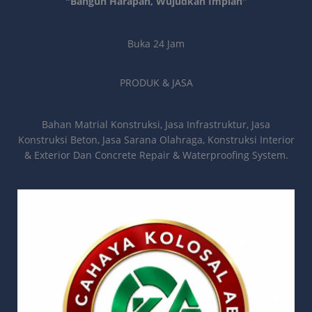
"Bangun Harapan, Wujudkan Impian
"
Buka 24 Jam
PRODUK & JASA
Bahan Matrial Konstruksi, Jasa Infrastruktur, Jasa
Konstruksi Beton, Jasa Sarana Olahraga, Konstruksi Interior
& Exterior Dan Concrete Repair & Waterproofing System.