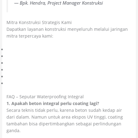
— Bpk. Hendra, Project Manager Konstruksi
Mitra Konstruksi Strategis Kami
Dapatkan layanan konstruksi menyeluruh melalui jaringan
mitra terpercaya kami:
Kontraktor Lapangan Olahraga
Jasa Bangun & Renovasi
Spesialis Injeksi Beton
Layanan Epoxy Lantai
General Contractor Profesional
Pusat Kimia Konstruksi
FAQ – Seputar Waterproofing Integral
1. Apakah beton integral perlu coating lagi?
Secara teknis tidak perlu, karena beton sudah kedap air
dari dalam. Namun untuk area ekspos UV tinggi, coating
tambahan bisa dipertimbangkan sebagai perlindungan
ganda.