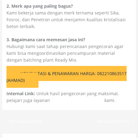
2. Merk apa yang paling bagus?
Kami bekerja sama dengan merk ternama seperti Sika,
Fosroc, dan Penetron untuk menjamin kualitas kristalisasi
beton terbaik.
3. Bagaimana cara memesan jasa ini?
Hubungi kami saat tahap perencanaan pengecoran agar
kami bisa mengoordinasikan pencampuran material
dengan batching plant Ready Mix.
KONSULTASI & PENAWARAN HARGA: 082210863517
(AHMAD)
Internal Link:
Untuk hasil pengecoran yang maksimal,
pelajari juga layanan
Ready Mix Waterproofing
kami.
←
Pos Sebelumnya
Selanjutnya Pos
→