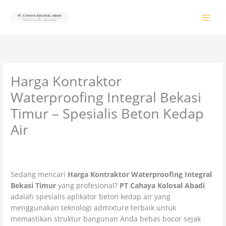
Lewati
ke
konten
Harga Kontraktor
Waterproofing Integral Bekasi
Timur – Spesialis Beton Kedap
Air
Tinggalkan Komentar
/
PRODUK & JASA
/ Oleh
colossalgrup18@gmail.com
Sedang mencari
Harga Kontraktor Waterproofing Integral
Bekasi Timur
yang profesional?
PT Cahaya Kolosal Abadi
adalah spesialis aplikator beton kedap air yang
menggunakan teknologi admixture terbaik untuk
memastikan struktur bangunan Anda bebas bocor sejak