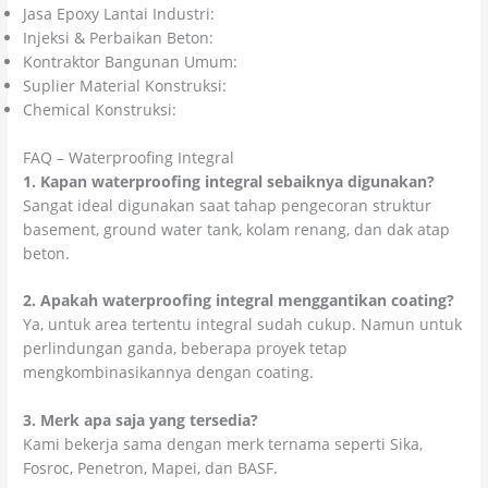
Jasa Epoxy Lantai Industri:
Kolosal Epoxy
Injeksi & Perbaikan Beton:
Kolosal Injeksi Beton
Kontraktor Bangunan Umum:
Citra Kolosal Abadi
Suplier Material Konstruksi:
CV Cahaya Cipta Mandiri
Chemical Konstruksi:
Colossal Chemicals
FAQ – Waterproofing Integral
1. Kapan waterproofing integral sebaiknya digunakan?
Sangat ideal digunakan saat tahap pengecoran struktur
basement, ground water tank, kolam renang, dan dak atap
beton.
2. Apakah waterproofing integral menggantikan coating?
Ya, untuk area tertentu integral sudah cukup. Namun untuk
perlindungan ganda, beberapa proyek tetap
mengkombinasikannya dengan coating.
3. Merk apa saja yang tersedia?
Kami bekerja sama dengan merk ternama seperti Sika,
Fosroc, Penetron, Mapei, dan BASF.