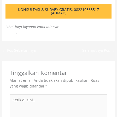
KONSULTASI & SURVEY GRATIS: 082210863517
(AHMAD)
Lihat juga layanan kami lainnya:
Jasa Waterproofing Coating
Bekasi
.
←
Pos Sebelumnya
Selanjutnya Pos
→
Tinggalkan Komentar
Alamat email Anda tidak akan dipublikasikan.
Ruas
yang wajib ditandai
*
Ketik
di
sini..