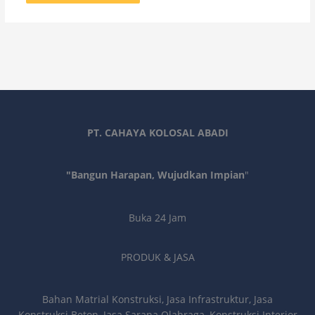
PT. CAHAYA KOLOSAL ABADI
"Bangun Harapan, Wujudkan Impian
"
Buka 24 Jam
PRODUK & JASA
Bahan Matrial Konstruksi, Jasa Infrastruktur, Jasa
Konstruksi Beton, Jasa Sarana Olahraga, Konstruksi Interior