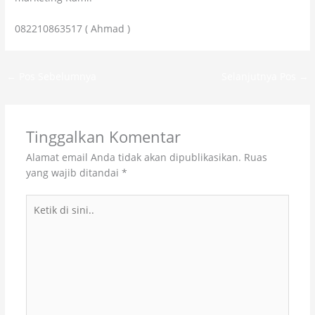
082210863517 ( Ahmad )
←
Pos Sebelumnya
Selanjutnya Pos
→
Tinggalkan Komentar
Alamat email Anda tidak akan dipublikasikan.
Ruas
yang wajib ditandai
*
Ketik
di
sini..