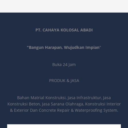
PT. CAHAYA KOLOSAL ABADI
"Bangun Harapan, Wujudkan Impian
"
Buka 24 Jam
PRODUK & JASA
Bahan Matrial Konstruksi, Jasa Infrastruktur, Jasa
Konstruksi Beton, Jasa Sarana Olahraga, Konstruksi Interior
& Exterior Dan Concrete Repair & Waterproofing System.