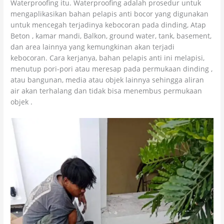
Waterproofing itu. Waterproofing adalah prosedur untuk
mengaplikasikan bahan pelapis anti bocor yang digunakan
untuk mencegah terjadinya kebocoran pada dinding, Atap
Beton , kamar mandi, Balkon, ground water, tank, basement,
dan area lainnya yang kemungkinan akan terjadi
kebocoran. Cara kerjanya, bahan pelapis anti ini melapisi,
menutup pori-pori atau meresap pada permukaan dinding ,
atau bangunan, media atau objek lainnya sehingga aliran
air akan terhalang dan tidak bisa menembus permukaan
objek .