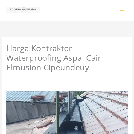
Lewati
ke
konten
Harga Kontraktor
Waterproofing Aspal Cair
Elmusion Cipeundeuy
Tinggalkan Komentar
/
PRODUK & JASA
/ Oleh
colossalgrup18@gmail.com