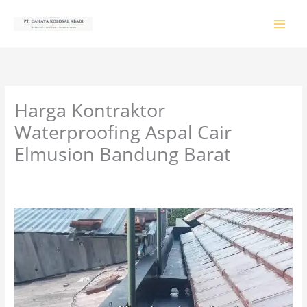
Lewati
ke
konten
Harga Kontraktor
Waterproofing Aspal Cair
Elmusion Bandung Barat
Tinggalkan Komentar
/
PRODUK & JASA
/ Oleh
colossalgrup18@gmail.com