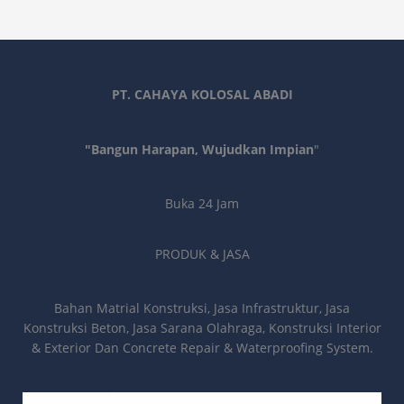
PT. CAHAYA KOLOSAL ABADI
"Bangun Harapan, Wujudkan Impian
"
Buka 24 Jam
PRODUK & JASA
Bahan Matrial Konstruksi, Jasa Infrastruktur, Jasa
Konstruksi Beton, Jasa Sarana Olahraga, Konstruksi Interior
& Exterior Dan Concrete Repair & Waterproofing System.