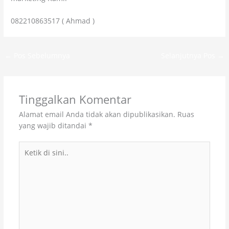
082210863517 ( Ahmad )
←
Pos Sebelumnya
Selanjutnya Pos
→
Tinggalkan Komentar
Alamat email Anda tidak akan dipublikasikan.
Ruas
yang wajib ditandai
*
Ketik
di
sini..