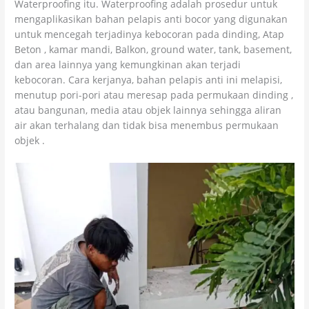
Waterproofing itu. Waterproofing adalah prosedur untuk
mengaplikasikan bahan pelapis anti bocor yang digunakan
untuk mencegah terjadinya kebocoran pada dinding, Atap
Beton , kamar mandi, Balkon, ground water, tank, basement,
dan area lainnya yang kemungkinan akan terjadi
kebocoran. Cara kerjanya, bahan pelapis anti ini melapisi,
menutup pori-pori atau meresap pada permukaan dinding ,
atau bangunan, media atau objek lainnya sehingga aliran
air akan terhalang dan tidak bisa menembus permukaan
objek .