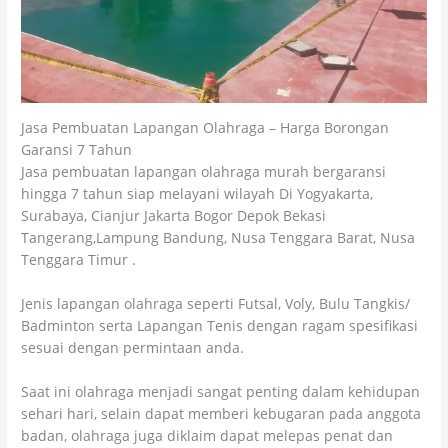
Jasa Pembuatan Lapangan Olahraga – Harga Borongan
Garansi 7 Tahun
Jasa pembuatan lapangan olahraga murah bergaransi
hingga 7 tahun siap melayani wilayah Di Yogyakarta,
Surabaya, Cianjur Jakarta Bogor Depok Bekasi
Tangerang,Lampung Bandung, Nusa Tenggara Barat, Nusa
Tenggara Timur .
Jenis lapangan olahraga seperti Futsal, Voly, Bulu Tangkis/
Badminton serta Lapangan Tenis dengan ragam spesifikasi
sesuai dengan permintaan anda.
Saat ini olahraga menjadi sangat penting dalam kehidupan
sehari hari, selain dapat memberi kebugaran pada anggota
badan, olahraga juga diklaim dapat melepas penat dan