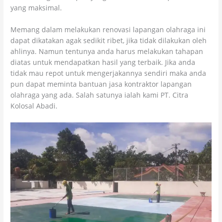
yang maksimal.
Memang dalam melakukan renovasi lapangan olahraga ini
dapat dikatakan agak sedikit ribet, jika tidak dilakukan oleh
ahlinya. Namun tentunya anda harus melakukan tahapan
diatas untuk mendapatkan hasil yang terbaik. Jika anda
tidak mau repot untuk mengerjakannya sendiri maka anda
pun dapat meminta bantuan jasa kontraktor lapangan
olahraga yang ada. Salah satunya ialah kami PT. Citra
Kolosal Abadi.