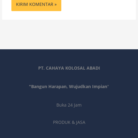
PT. CAHAYA KOLOSAL ABADI
"Bangun Harapan, Wujudkan Impian
"
Buka 24 Jam
PRODUK & JASA