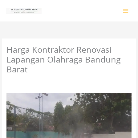
Lewati
ke
konten
Harga Kontraktor Renovasi
Lapangan Olahraga Bandung
Barat
Tinggalkan Komentar
/
PRODUK & JASA
/ Oleh
colossalgrup18@gmail.com