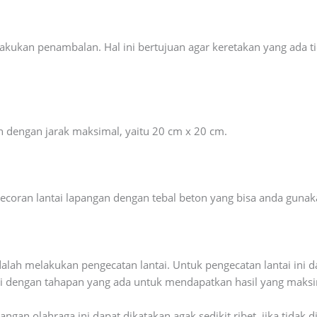
 lakukan penambalan. Hal ini bertujuan agar keretakan yang ada 
 dengan jarak maksimal, yaitu 20 cm x 20 cm.
ecoran lantai lapangan dengan tebal beton yang bisa anda gunak
dalah melakukan pengecatan lantai. Untuk pengecatan lantai ini 
ai dengan tahapan yang ada untuk mendapatkan hasil yang maks
an olahraga ini dapat dikatakan agak sedikit ribet, jika tidak 