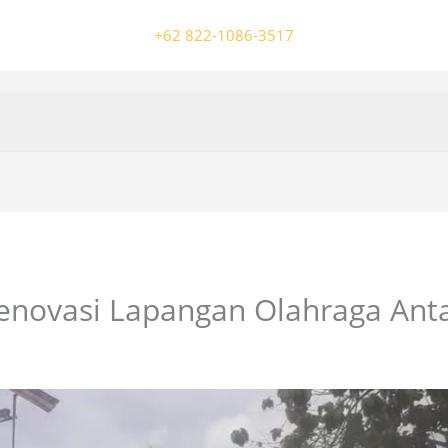
+62 822-1086-3517
enovasi Lapangan Olahraga Ant
/ Oleh
colossalgrup18@gmail.com