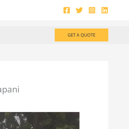
GET A QUOTE
apani