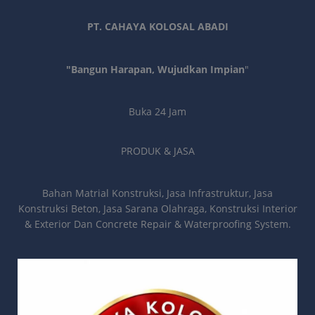
PT. CAHAYA KOLOSAL ABADI
"Bangun Harapan, Wujudkan Impian
"
Buka 24 Jam
PRODUK & JASA
Bahan Matrial Konstruksi, Jasa Infrastruktur, Jasa
Konstruksi Beton, Jasa Sarana Olahraga, Konstruksi Interior
& Exterior Dan Concrete Repair & Waterproofing System.