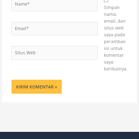
Name*
Simpan
nama,
email, dan
Email*
situs web
saya pada
peramban
ini untuk
Situs
komentar
Web
saya
berikutnya.