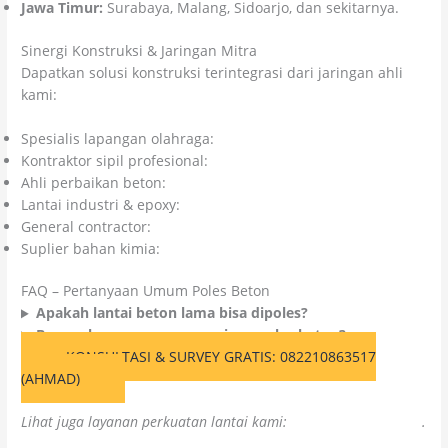
Jawa Timur:
Surabaya, Malang, Sidoarjo, dan sekitarnya.
Sinergi Konstruksi & Jaringan Mitra
Dapatkan solusi konstruksi terintegrasi dari jaringan ahli
kami:
Spesialis lapangan olahraga:
Kolosal Lapangan Olahraga
Kontraktor sipil profesional:
Citra Kolosal Abadi
Ahli perbaikan beton:
Kolosal Injeksi Beton
Lantai industri & epoxy:
Kolosal Epoxy
General contractor:
CV Cahaya Cipta Mandiri
Suplier bahan kimia:
Colossal Chemicals
FAQ – Pertanyaan Umum Poles Beton
Apakah lantai beton lama bisa dipoles?
Berapa lama proses pengerjaan poles beton?
KONSULTASI & SURVEY GRATIS: 082210863517
(AHMAD)
Lihat juga layanan perkuatan lantai kami:
Coring Beton Jakarta
.