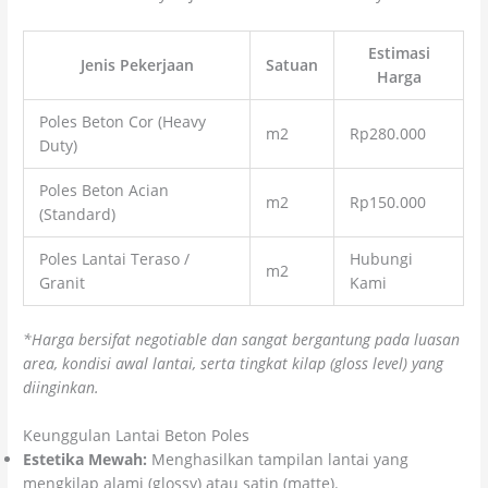
Estimasi
Jenis Pekerjaan
Satuan
Harga
Poles Beton Cor (Heavy
m2
Rp280.000
Duty)
Poles Beton Acian
m2
Rp150.000
(Standard)
Poles Lantai Teraso /
Hubungi
m2
Granit
Kami
*Harga bersifat negotiable dan sangat bergantung pada luasan
area, kondisi awal lantai, serta tingkat kilap (gloss level) yang
diinginkan.
Keunggulan Lantai Beton Poles
Estetika Mewah:
Menghasilkan tampilan lantai yang
mengkilap alami (glossy) atau satin (matte).