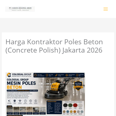
Lewati
ke
konten
Harga Kontraktor Poles Beton
(Concrete Polish) Jakarta 2026
Tinggalkan Komentar
/
PRODUK & JASA
/ Oleh
colossalgrup18@gmail.com