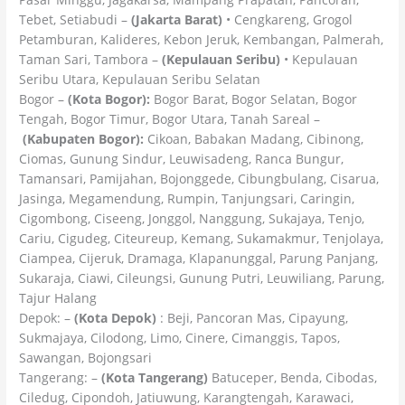
Tebet, Setiabudi –
(Jakarta Barat)
• Cengkareng, Grogol
Petamburan, Kalideres, Kebon Jeruk, Kembangan, Palmerah,
Taman Sari, Tambora –
(Kepulauan Seribu)
• Kepulauan
Seribu Utara, Kepulauan Seribu Selatan
Bogor –
(Kota Bogor):
Bogor Barat, Bogor Selatan, Bogor
Tengah, Bogor Timur, Bogor Utara, Tanah Sareal –
(Kabupaten Bogor):
Cikoan, Babakan Madang, Cibinong,
Ciomas, Gunung Sindur, Leuwisadeng, Ranca Bungur,
Tamansari, Pamijahan, Bojonggede, Cibungbulang, Cisarua,
Jasinga, Megamendung, Rumpin, Tanjungsari, Caringin,
Cigombong, Ciseeng, Jonggol, Nanggung, Sukajaya, Tenjo,
Cariu, Cigudeg, Citeureup, Kemang, Sukamakmur, Tenjolaya,
Ciampea, Cijeruk, Dramaga, Klapanunggal, Parung Panjang,
Sukaraja, Ciawi, Cileungsi, Gunung Putri, Leuwiliang, Parung,
Tajur Halang
Depok: –
(Kota Depok)
: Beji, Pancoran Mas, Cipayung,
Sukmajaya, Cilodong, Limo, Cinere, Cimanggis, Tapos,
Sawangan, Bojongsari
Tangerang: –
(Kota Tangerang)
Batuceper, Benda, Cibodas,
Ciledug, Cipondoh, Jatiuwung, Karangtengah, Karawaci,