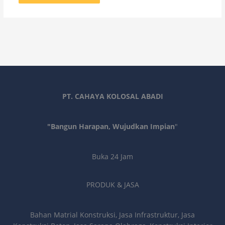
PT. CAHAYA KOLOSAL ABADI
"Bangun Harapan, Wujudkan Impian
"
Buka 24 Jam
PRODUK & JASA
Bahan Matrial Konstruksi, Jasa Infrastruktur, Jasa