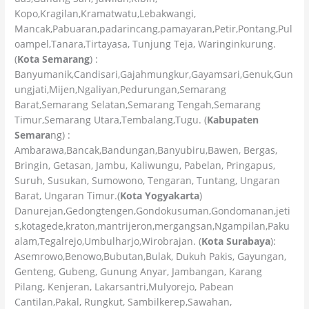
Kopo,Kragilan,Kramatwatu,Lebakwangi,
Mancak,Pabuaran,padarincang,pamayaran,Petir,Pontang,Pul
oampel,Tanara,Tirtayasa, Tunjung Teja, Waringinkurung.
(
Kota Semarang
) :
Banyumanik,Candisari,Gajahmungkur,Gayamsari,Genuk,Gun
ungjati,Mijen,Ngaliyan,Pedurungan,Semarang
Barat,Semarang Selatan,Semarang Tengah,Semarang
Timur,Semarang Utara,Tembalang,Tugu. (
Kabupaten
Semara
ng) :
Ambarawa,Bancak,Bandungan,Banyubiru,Bawen, Bergas,
Bringin, Getasan, Jambu, Kaliwungu, Pabelan, Pringapus,
Suruh, Susukan, Sumowono, Tengaran, Tuntang, Ungaran
Barat, Ungaran Timur.(
Kota Yogyakarta
)
Danurejan,Gedongtengen,Gondokusuman,Gondomanan,jeti
s,kotagede,kraton,mantrijeron,mergangsan,Ngampilan,Paku
alam,Tegalrejo,Umbulharjo,Wirobrajan. (
Kota Surabaya
):
Asemrowo,Benowo,Bubutan,Bulak, Dukuh Pakis, Gayungan,
Genteng, Gubeng, Gunung Anyar, Jambangan, Karang
Pilang, Kenjeran, Lakarsantri,Mulyorejo, Pabean
Cantilan,Pakal, Rungkut, Sambilkerep,Sawahan,