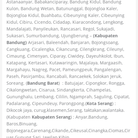
Astanaanyar, Babakanciparay, Bandung Kidul, Bandung
Kulon, Bandung Wetan, Batununggal, Bojongloa Kaler,
Bojongloa Kidul, Buahbatu, Cibeunying Kaler, Cibeunying
Kidul, Cibiru, Cicendo, Cidadap, Kiaracondong, Lengkong,
Mandalajati, Panyileukan, Rancasari, Regol, Sukajadi,
Sukasari, Sumurbandung, Ujungberung –
(Kabupaten
Bandung)
Arjasari, Baleendah, Banjaran, Bojongsoang,
Cangkuang, Cicalengka, Cikancung, Cilengkrang, Cileunyi,
Cimaung, Cimenyan, Ciparay, Ciwidey, Dayeuhkolot, Ibun,
Katapang, Kertasari, Kutawaringin, Majalaya, Margaasih,
Margahayu, Nagreg, Pacet, Pameungpeuk, Pangalengan,
Paseh, Pasirjambu, Rancabali, Rancaekek, Solokan Jeruk,
Soreang. (
Bandung Barat
) : Batujajar, Cipongkor, Rongga,
Cikalongwetan, Cisarua, Sindangkerta, Cihampelas,
Gununghalu, Lembang, Cililin, Ngamprah, Saguling, Cipatat,
Padalarang, Cipeundeuy, Parongpong.(
Kota Serang
) :
Dikocok jaya, curug,klasemen,Serang, taktakan,walantaka.
(Kabupaten
Kabupaten Serang
) : Anyar,Bandung,
Baros,Binuang,
Bojonegara,Carenang,Cikande,,Cikeusal,Cinangka,Ciomas,Cir
uas,Gunung Sari, Jawilan,Kibin,