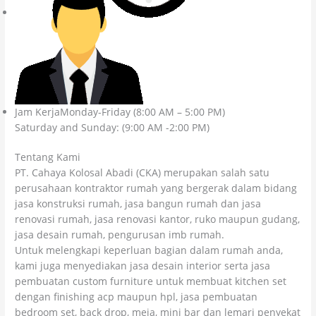
Jam KerjaMonday-Friday (8:00 AM – 5:00 PM)
Saturday and Sunday: (9:00 AM -2:00 PM)
Tentang Kami
PT. Cahaya Kolosal Abadi (CKA) merupakan salah satu
perusahaan kontraktor rumah yang bergerak dalam bidang
jasa konstruksi rumah, jasa bangun rumah dan jasa
renovasi rumah, jasa renovasi kantor, ruko maupun gudang,
jasa desain rumah, pengurusan imb rumah.
Untuk melengkapi keperluan bagian dalam rumah anda,
kami juga menyediakan jasa desain interior serta jasa
pembuatan custom furniture untuk membuat kitchen set
dengan finishing acp maupun hpl, jasa pembuatan
bedroom set, back drop, meja, mini bar dan lemari penyekat