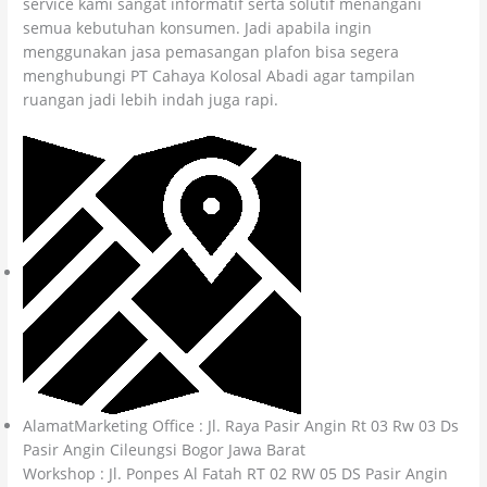
service kami sangat informatif serta solutif menangani
semua kebutuhan konsumen. Jadi apabila ingin
menggunakan jasa pemasangan plafon bisa segera
menghubungi PT Cahaya Kolosal Abadi agar tampilan
ruangan jadi lebih indah juga rapi.
AlamatMarketing Office : Jl. Raya Pasir Angin Rt 03 Rw 03 Ds
Pasir Angin Cileungsi Bogor Jawa Barat
Workshop : Jl. Ponpes Al Fatah RT 02 RW 05 DS Pasir Angin