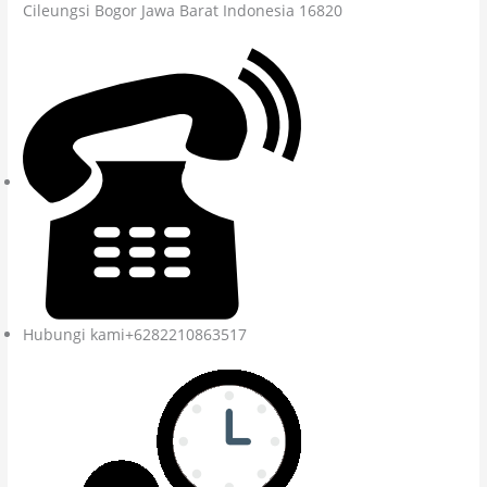
Cileungsi Bogor Jawa Barat Indonesia 16820
Hubungi kami+6282210863517