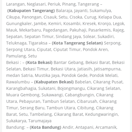
Larangan, Neglasari, Periuk, Pinang, Tangerang –
(Kabupaten Tangerang)
Balaraja, Jayanti, Sukamulya,
Cikupa, Panongan, Cisauk, Setu, Cisoka, Curug, Kelapa Dua,
Gunungkaler, Jambe, Kemiri, Kosambi, Kresek, Kronjo, Legok,
Mauk, Mekarbaru, Pagedangan, Pakuhaji, Pasarkemis, Rajeg,
Sepatan, Sepatan Timur, Sindang Jaya, Solear, Sukadiri,
Teluknaga, Tigaraksa –
(Kota Tangerang Selatan)
Serpong,
Serpong Utara, Ciputat, Ciputat Timur, Pondok Aren,
Pamulang, Setu
Bekasi : –
(Kota Bekasi)
Bantar Gebang, Bekasi Barat, Bekasi
Selatan, Bekasi Timur, Bekasi Utara, Jatiasih, Jatisampurna,
medan Satria, Mustika Jaya, Pondok Gede, Pondok Melati,
Rawalumbu –
(Kabupaten Bekasi)
Babelan, Cikarang Pusat,
Karangbahagia, Sukatani, Bojongmangu, Cikarang Selatan,
Muara Gembong, Sukawangi, Cabangbungin, Cikarang
Utara, Pebayuran, Tambun Selatan, Cibarusah, Cikarang
Timur, Serang Baru, Tambun Utara, Cibitung, Cikarang
Barat, Setu, Tambelang, Cikarang Barat, Kedungwaringin,
Sukakarya, Tarumajaya
Bandung: –
(Kota Bandung)
Andir, Antapani, Arcamanik,