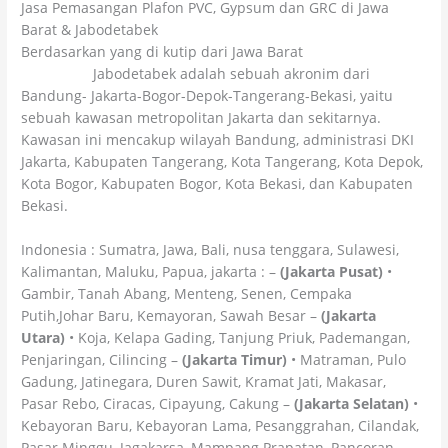
Jasa Pemasangan Plafon PVC, Gypsum dan GRC di Jawa
Barat & Jabodetabek
Berdasarkan yang di kutip dari Jawa Barat
wikipedia
Jabodetabek adalah sebuah akronim dari
Bandung- Jakarta-Bogor-Depok-Tangerang-Bekasi, yaitu
sebuah kawasan metropolitan Jakarta dan sekitarnya.
Kawasan ini mencakup wilayah Bandung, administrasi DKI
Jakarta, Kabupaten Tangerang, Kota Tangerang, Kota Depok,
Kota Bogor, Kabupaten Bogor, Kota Bekasi, dan Kabupaten
Bekasi.
Indonesia : Sumatra, Jawa, Bali, nusa tenggara, Sulawesi,
Kalimantan, Maluku, Papua, jakarta : –
(Jakarta Pusat)
•
Gambir, Tanah Abang, Menteng, Senen, Cempaka
Putih,Johar Baru, Kemayoran, Sawah Besar –
(Jakarta
Utara)
• Koja, Kelapa Gading, Tanjung Priuk, Pademangan,
Penjaringan, Cilincing –
(Jakarta Timur)
• Matraman, Pulo
Gadung, Jatinegara, Duren Sawit, Kramat Jati, Makasar,
Pasar Rebo, Ciracas, Cipayung, Cakung –
(Jakarta Selatan)
•
Kebayoran Baru, Kebayoran Lama, Pesanggrahan, Cilandak,
Pasar Minggu, Jagakarsa, Mampang Prapatan, Pancoran,