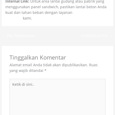
Internal Link:
Untuk area lantai gudang atau pabrik yang
menggunakan panel sandwich, pastikan lantai beton Anda
kuat dan tahan beban dengan layanan
Trowel Floor
Hardener
kami.
←
Pos Sebelumnya
Selanjutnya Pos
→
Tinggalkan Komentar
Alamat email Anda tidak akan dipublikasikan.
Ruas
yang wajib ditandai
*
Ketik
di
sini..