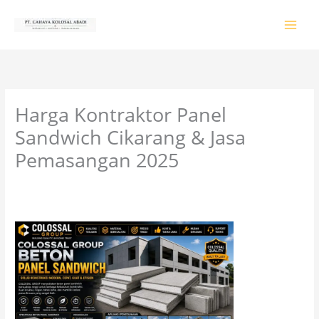
Lewati
ke
konten
Harga Kontraktor Panel
Sandwich Cikarang & Jasa
Pemasangan 2025
Tinggalkan Komentar
/
PRODUK & JASA
/ Oleh
colossalgrup18@gmail.com