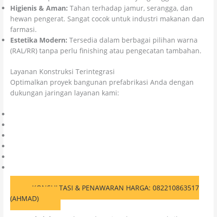
Higienis & Aman:
Tahan terhadap jamur, serangga, dan
hewan pengerat. Sangat cocok untuk industri makanan dan
farmasi.
Estetika Modern:
Tersedia dalam berbagai pilihan warna
(RAL/RR) tanpa perlu finishing atau pengecatan tambahan.
Layanan Konstruksi Terintegrasi
Optimalkan proyek bangunan prefabrikasi Anda dengan
dukungan jaringan layanan kami:
Kontraktor Sipil & Bangunan
Spesialis Lapangan Olahraga
Ahli Injeksi Beton
Aplikator Epoxy Lantai
General Contractor
Penyedia Kimia Konstruksi
KONSULTASI & PENAWARAN HARGA: 082210863517
(AHMAD)