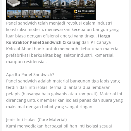
Panel sandwich telah menjadi revolusi dalam industri
konstruksi modern, menawarkan kecepatan bangun yang
luar biasa dengan efisiensi energi yang tinggi.
Harga
Kontraktor Panel Sandwich Cikarang
dari PT Cahaya
Kolosal Abadi hadir untuk memenuhi kebutuhan material
prefabrikasi berkualitas bagi sektor industri, komersial,
maupun residensial.
Apa Itu Panel Sandwich?
Panel sandwich adalah material bangunan tiga lapis yang
terdiri dari inti isolasi termal di antara dua lembaran
pelapis (biasanya baja galvanis atau komposit). Material ini
dirancang untuk memberikan isolasi panas dan suara yang
maksimal dengan bobot yang sangat ringan.
Jenis Inti Isolasi (Core Material)
Kami menyediakan berbagai pilihan inti isolasi sesuai