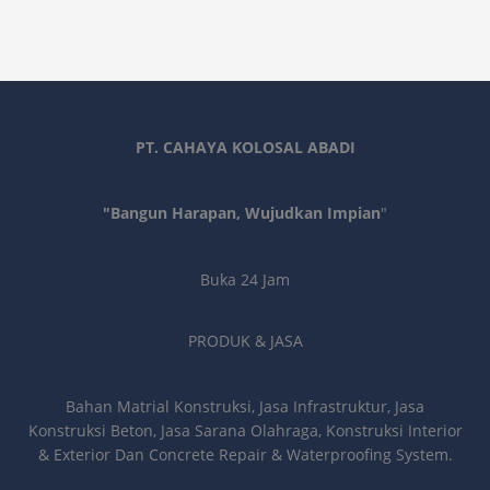
PT. CAHAYA KOLOSAL ABADI
"Bangun Harapan, Wujudkan Impian
"
Buka 24 Jam
PRODUK & JASA
Bahan Matrial Konstruksi, Jasa Infrastruktur, Jasa
Konstruksi Beton, Jasa Sarana Olahraga, Konstruksi Interior
& Exterior Dan Concrete Repair & Waterproofing System.