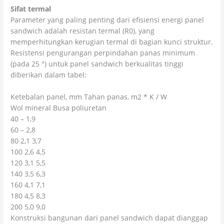
Sifat termal
Parameter yang paling penting dari efisiensi energi panel
sandwich adalah resistan termal (R0), yang
memperhitungkan kerugian termal di bagian kunci struktur.
Resistensi pengurangan perpindahan panas minimum
(pada 25 °) untuk panel sandwich berkualitas tinggi
diberikan dalam tabel:
Ketebalan panel, mm Tahan panas, m2 * K / W
Wol mineral Busa poliuretan
40 – 1,9
60 – 2,8
80 2,1 3,7
100 2,6 4,5
120 3,1 5,5
140 3,5 6,3
160 4,1 7,1
180 4,5 8,3
200 5,0 9,0
Konstruksi bangunan dari panel sandwich dapat dianggap