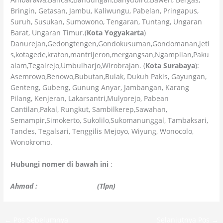
Bringin, Getasan, Jambu, Kaliwungu, Pabelan, Pringapus,
Suruh, Susukan, Sumowono, Tengaran, Tuntang, Ungaran
Barat, Ungaran Timur.(
Kota Yogyakarta
)
Danurejan,Gedongtengen,Gondokusuman,Gondomanan,jeti
s,kotagede,kraton,mantrijeron,mergangsan,Ngampilan,Paku
alam,Tegalrejo,Umbulharjo,Wirobrajan. (
Kota Surabaya
):
Asemrowo,Benowo,Bubutan,Bulak, Dukuh Pakis, Gayungan,
Genteng, Gubeng, Gunung Anyar, Jambangan, Karang
Pilang, Kenjeran, Lakarsantri,Mulyorejo, Pabean
Cantilan,Pakal, Rungkut, Sambilkerep,Sawahan,
Semampir,Simokerto, Sukolilo,Sukomanunggal, Tambaksari,
Tandes, Tegalsari, Tenggilis Mejoyo, Wiyung, Wonocolo,
Wonokromo.
Hubungi nomer di bawah ini
:
Ahmad :
+6282210863517
(Tlpn)
←
Pos Sebelumnya
Selanjutnya Pos
→