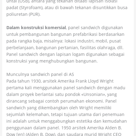
untai (OSB), antara yang tekanan ditaati lapisan isolasi
padat (Styrofoam), atau di bawah tekanan disuntikkan busa
poliuretan (PUR).
Dalam konstruksi komersial
, panel sandwich digunakan
untuk pembangunan bangunan prefabrikasi berdasarkan
pada rangka baja, misalnya: lokasi industri, mobil, pusat
perbelanjaan, bangunan pertanian, fasilitas olahraga, dll.
Panel sandwich dengan lapisan logam digunakan sebagai
konstruksi yang menghubungkan bangunan.
Munculnya sandwich panel di AS
Pada tahun 1930, arsitek Amerika Frank Lloyd Wright
pertama kali menggunakan panel sandwich dengan madu
dalam proyek berlantai satu pondok «Unsonian», yang
dirancang sebagai contoh perumahan ekonomi. Panel
sandwich yang dikembangkan oleh Wright memiliki
sejumlah kelemahan, tetapi tujuan utama dari penemuan
ini adalah untuk menggabungkan estetika dan kemudahan
penggunaan dalam panel. 1950 arsitek Amerika Alden B.
Dow [en] (Alden B. Dow), dan saudara murid Wright CEO