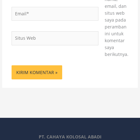
email, dan
Email*
situs web
saya pada
peramban
ini untuk
Situs
komentar
Web
saya
berikutnya.
PT. CAHAYA KOLOSAL ABADI