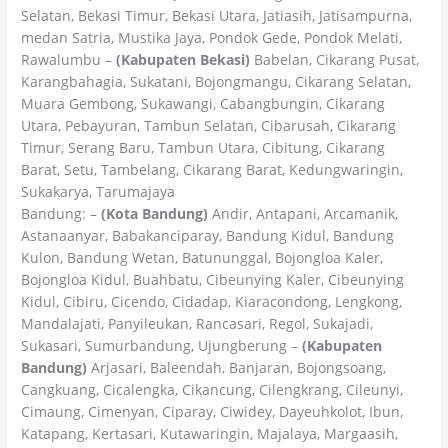
Selatan, Bekasi Timur, Bekasi Utara, Jatiasih, Jatisampurna,
medan Satria, Mustika Jaya, Pondok Gede, Pondok Melati,
Rawalumbu –
(Kabupaten Bekasi)
Babelan, Cikarang Pusat,
Karangbahagia, Sukatani, Bojongmangu, Cikarang Selatan,
Muara Gembong, Sukawangi, Cabangbungin, Cikarang
Utara, Pebayuran, Tambun Selatan, Cibarusah, Cikarang
Timur, Serang Baru, Tambun Utara, Cibitung, Cikarang
Barat, Setu, Tambelang, Cikarang Barat, Kedungwaringin,
Sukakarya, Tarumajaya
Bandung: –
(Kota Bandung)
Andir, Antapani, Arcamanik,
Astanaanyar, Babakanciparay, Bandung Kidul, Bandung
Kulon, Bandung Wetan, Batununggal, Bojongloa Kaler,
Bojongloa Kidul, Buahbatu, Cibeunying Kaler, Cibeunying
Kidul, Cibiru, Cicendo, Cidadap, Kiaracondong, Lengkong,
Mandalajati, Panyileukan, Rancasari, Regol, Sukajadi,
Sukasari, Sumurbandung, Ujungberung –
(Kabupaten
Bandung)
Arjasari, Baleendah, Banjaran, Bojongsoang,
Cangkuang, Cicalengka, Cikancung, Cilengkrang, Cileunyi,
Cimaung, Cimenyan, Ciparay, Ciwidey, Dayeuhkolot, Ibun,
Katapang, Kertasari, Kutawaringin, Majalaya, Margaasih,