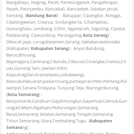
Margahayu, Nagreg, Pacet, Pameungpeuk, Pangalengan,
Paseh, Pasirjambu, Rancabali, Rancaekek, Solokan Jeruk,
Soreang. (
Bandung Barat
) : Batujajar, Cipongkor, Rongga,
Cikalongwetan, Cisarua, Sindangkerta, Cihampelas,
Gununghalu, Lembang, Cililin, Ngamprah, Saguling, Cipatat,
Padalarang, Cipeundeuy, Parongpong.
Kota Serang
) :
Dikocok jaya, curug,klasemen,Serang, taktakan,walantaka.
(Kabupaten
Kabupaten Serang
) : Anyar,Bandung,
Baros,Binuang,
Bojonegara,Carenang,Cikande,,Cikeusal,Cinangka,Ciomas,Cir
uas,Gunung Sari, Jawilan,Kibin,
Kopo,Kragilan,Kramatwatu,Lebakwangi,
Mancak,Pabuaran,padarincang,pamayaran,Petir,Pontang,Pul
oampel,Tanara,Tirtayasa, Tunjung Teja, Waringinkurung.
(
Kota Semarang
) :
Banyumanik,Candisari,Gajahmungkur,Gayamsari,Genuk,Gun
ungjati,Mijen,Ngaliyan,Pedurungan,Semarang
Barat,Semarang Selatan,Semarang Tengah,Semarang
Timur,Semarang Utara,Tembalang,Tugu. (
Kabupaten
Semara
ng) :
Ambarawa,Bancak,Bandungan,Banyubiru,Bawen, Bergas,