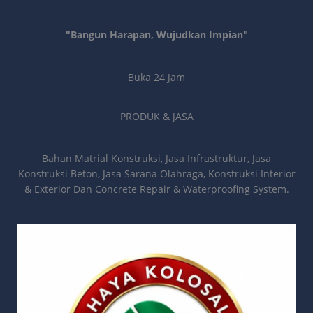
"Bangun Harapan, Wujudkan Impian
"
Buka 24 Jam
PRODUK & JASA
Bahan Matrial Konstruksi, Jasa Infrastruktur, Jasa
Konstruksi Beton, Jasa Sarana Olahraga, Konstruksi Interior
& Exterior Dan Concrete Repair & Waterproofing System.