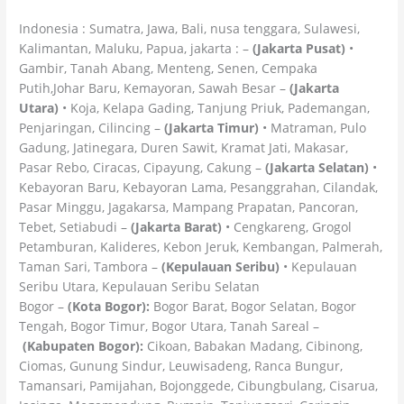
Indonesia : Sumatra, Jawa, Bali, nusa tenggara, Sulawesi,
Kalimantan, Maluku, Papua, jakarta : –
(Jakarta Pusat)
•
Gambir, Tanah Abang, Menteng, Senen, Cempaka
Putih,Johar Baru, Kemayoran, Sawah Besar –
(Jakarta
Utara)
• Koja, Kelapa Gading, Tanjung Priuk, Pademangan,
Penjaringan, Cilincing –
(Jakarta Timur)
• Matraman, Pulo
Gadung, Jatinegara, Duren Sawit, Kramat Jati, Makasar,
Pasar Rebo, Ciracas, Cipayung, Cakung –
(Jakarta Selatan)
•
Kebayoran Baru, Kebayoran Lama, Pesanggrahan, Cilandak,
Pasar Minggu, Jagakarsa, Mampang Prapatan, Pancoran,
Tebet, Setiabudi –
(Jakarta Barat)
• Cengkareng, Grogol
Petamburan, Kalideres, Kebon Jeruk, Kembangan, Palmerah,
Taman Sari, Tambora –
(Kepulauan Seribu)
• Kepulauan
Seribu Utara, Kepulauan Seribu Selatan
Bogor –
(Kota Bogor):
Bogor Barat, Bogor Selatan, Bogor
Tengah, Bogor Timur, Bogor Utara, Tanah Sareal –
(Kabupaten Bogor):
Cikoan, Babakan Madang, Cibinong,
Ciomas, Gunung Sindur, Leuwisadeng, Ranca Bungur,
Tamansari, Pamijahan, Bojonggede, Cibungbulang, Cisarua,