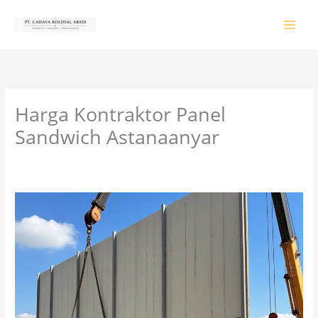
Lewati
ke
konten
Harga Kontraktor Panel
Sandwich Astanaanyar
Tinggalkan Komentar
/
PRODUK & JASA
/ Oleh
colossalgrup18@gmail.com