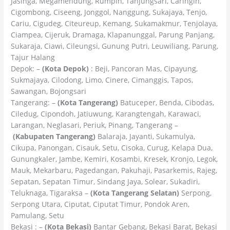
Jasinga, Megamendung, Rumpin, Tanjungsari, Caringin,
Cigombong, Ciseeng, Jonggol, Nanggung, Sukajaya, Tenjo,
Cariu, Cigudeg, Citeureup, Kemang, Sukamakmur, Tenjolaya,
Ciampea, Cijeruk, Dramaga, Klapanunggal, Parung Panjang,
Sukaraja, Ciawi, Cileungsi, Gunung Putri, Leuwiliang, Parung,
Tajur Halang
Depok: –
(Kota Depok)
: Beji, Pancoran Mas, Cipayung,
Sukmajaya, Cilodong, Limo, Cinere, Cimanggis, Tapos,
Sawangan, Bojongsari
Tangerang: –
(Kota Tangerang)
Batuceper, Benda, Cibodas,
Ciledug, Cipondoh, Jatiuwung, Karangtengah, Karawaci,
Larangan, Neglasari, Periuk, Pinang, Tangerang –
(Kabupaten Tangerang)
Balaraja, Jayanti, Sukamulya,
Cikupa, Panongan, Cisauk, Setu, Cisoka, Curug, Kelapa Dua,
Gunungkaler, Jambe, Kemiri, Kosambi, Kresek, Kronjo, Legok,
Mauk, Mekarbaru, Pagedangan, Pakuhaji, Pasarkemis, Rajeg,
Sepatan, Sepatan Timur, Sindang Jaya, Solear, Sukadiri,
Teluknaga, Tigaraksa –
(Kota Tangerang Selatan)
Serpong,
Serpong Utara, Ciputat, Ciputat Timur, Pondok Aren,
Pamulang, Setu
Bekasi : –
(Kota Bekasi)
Bantar Gebang, Bekasi Barat, Bekasi