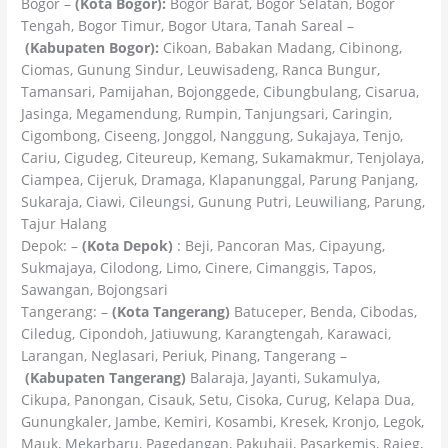
Bogor –
(Kota Bogor):
Bogor Barat, Bogor Selatan, Bogor
Tengah, Bogor Timur, Bogor Utara, Tanah Sareal –
(Kabupaten Bogor):
Cikoan, Babakan Madang, Cibinong,
Ciomas, Gunung Sindur, Leuwisadeng, Ranca Bungur,
Tamansari, Pamijahan, Bojonggede, Cibungbulang, Cisarua,
Jasinga, Megamendung, Rumpin, Tanjungsari, Caringin,
Cigombong, Ciseeng, Jonggol, Nanggung, Sukajaya, Tenjo,
Cariu, Cigudeg, Citeureup, Kemang, Sukamakmur, Tenjolaya,
Ciampea, Cijeruk, Dramaga, Klapanunggal, Parung Panjang,
Sukaraja, Ciawi, Cileungsi, Gunung Putri, Leuwiliang, Parung,
Tajur Halang
Depok: –
(Kota Depok)
: Beji, Pancoran Mas, Cipayung,
Sukmajaya, Cilodong, Limo, Cinere, Cimanggis, Tapos,
Sawangan, Bojongsari
Tangerang: –
(Kota Tangerang)
Batuceper, Benda, Cibodas,
Ciledug, Cipondoh, Jatiuwung, Karangtengah, Karawaci,
Larangan, Neglasari, Periuk, Pinang, Tangerang –
(Kabupaten Tangerang)
Balaraja, Jayanti, Sukamulya,
Cikupa, Panongan, Cisauk, Setu, Cisoka, Curug, Kelapa Dua,
Gunungkaler, Jambe, Kemiri, Kosambi, Kresek, Kronjo, Legok,
Mauk, Mekarbaru, Pagedangan, Pakuhaji, Pasarkemis, Rajeg,