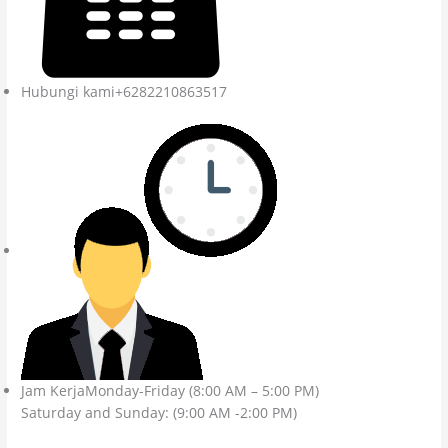
Hubungi kami+6282210863517
Jam KerjaMonday-Friday (8:00 AM – 5:00 PM)
Saturday and Sunday: (9:00 AM -2:00 PM)