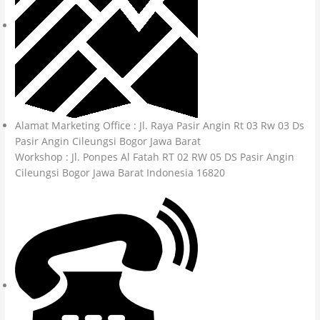
Alamat Marketing Office : Jl. Raya Pasir Angin Rt 03 Rw 03 Ds
Pasir Angin Cileungsi Bogor Jawa Barat
Workshop : Jl. Ponpes Al Fatah RT 02 RW 05 DS Pasir Angin
Cileungsi Bogor Jawa Barat Indonesia 16820