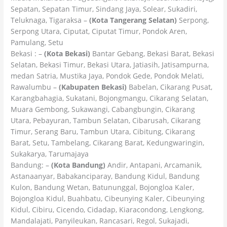
Sepatan, Sepatan Timur, Sindang Jaya, Solear, Sukadiri,
Teluknaga, Tigaraksa –
(Kota Tangerang Selatan)
Serpong,
Serpong Utara, Ciputat, Ciputat Timur, Pondok Aren,
Pamulang, Setu
Bekasi : –
(Kota Bekasi)
Bantar Gebang, Bekasi Barat, Bekasi
Selatan, Bekasi Timur, Bekasi Utara, Jatiasih, Jatisampurna,
medan Satria, Mustika Jaya, Pondok Gede, Pondok Melati,
Rawalumbu –
(Kabupaten Bekasi)
Babelan, Cikarang Pusat,
Karangbahagia, Sukatani, Bojongmangu, Cikarang Selatan,
Muara Gembong, Sukawangi, Cabangbungin, Cikarang
Utara, Pebayuran, Tambun Selatan, Cibarusah, Cikarang
Timur, Serang Baru, Tambun Utara, Cibitung, Cikarang
Barat, Setu, Tambelang, Cikarang Barat, Kedungwaringin,
Sukakarya, Tarumajaya
Bandung: –
(Kota Bandung)
Andir, Antapani, Arcamanik,
Astanaanyar, Babakanciparay, Bandung Kidul, Bandung
Kulon, Bandung Wetan, Batununggal, Bojongloa Kaler,
Bojongloa Kidul, Buahbatu, Cibeunying Kaler, Cibeunying
Kidul, Cibiru, Cicendo, Cidadap, Kiaracondong, Lengkong,
Mandalajati, Panyileukan, Rancasari, Regol, Sukajadi,