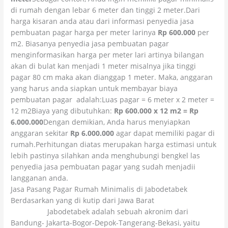
di rumah dengan lebar 6 meter dan tinggi 2 meter.Dari
harga kisaran anda atau dari informasi penyedia jasa
pembuatan pagar harga per meter larinya
Rp 600.000
per
m2. Biasanya penyedia jasa pembuatan pagar
menginformasikan harga per meter lari artinya bilangan
akan di bulat kan menjadi 1 meter misalnya jika tinggi
pagar 80 cm maka akan dianggap 1 meter. Maka, anggaran
yang harus anda siapkan untuk membayar biaya
pembuatan pagar adalah:Luas pagar = 6 meter x 2 meter =
12 m2Biaya yang dibutuhkan:
Rp 600.000 x 12 m2 = Rp
6.000.000
Dengan demikian, Anda harus menyiapkan
anggaran sekitar
Rp 6.000.000
agar dapat memiliki pagar di
rumah.Perhitungan diatas merupakan harga estimasi untuk
lebih pastinya silahkan anda menghubungi bengkel las
penyedia jasa pembuatan pagar yang sudah menjadii
langganan anda.
Jasa Pasang Pagar Rumah Minimalis di Jabodetabek
Berdasarkan yang di kutip dari Jawa Barat
wikipedia
Jabodetabek adalah sebuah akronim dari
Bandung- Jakarta-Bogor-Depok-Tangerang-Bekasi, yaitu