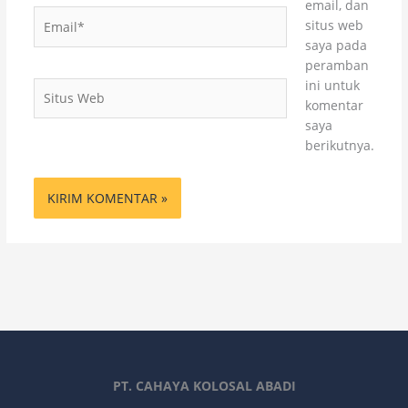
email, dan
Email*
situs web
saya pada
peramban
ini untuk
Situs
komentar
Web
saya
berikutnya.
PT. CAHAYA KOLOSAL ABADI