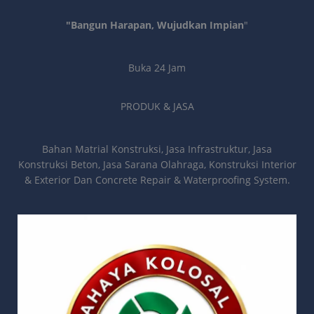
"Bangun Harapan, Wujudkan Impian
"
Buka 24 Jam
PRODUK & JASA
Bahan Matrial Konstruksi, Jasa Infrastruktur, Jasa
Konstruksi Beton, Jasa Sarana Olahraga, Konstruksi Interior
& Exterior Dan Concrete Repair & Waterproofing System.