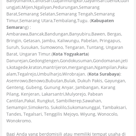
Banyumanik,Candisari,Gajahmungkur,Gayamsari,Genuk,Gun
ungjati,Mijen,Ngaliyan,Pedurungan,Semarang
Barat,Semarang Selatan,Semarang Tengah,Semarang
Timur,Semarang Utara,Tembalang,Tugu. (
Kabupaten
Semara
ng) :
Ambarawa,Bancak,Bandungan,Banyubiru,Bawen, Bergas,
Bringin, Getasan, Jambu, Kaliwungu, Pabelan, Pringapus,
Suruh, Susukan, Sumowono, Tengaran, Tuntang, Ungaran
Barat, Ungaran Timur.(
Kota Yogyakarta
)
Danurejan,Gedongtengen,Gondokusuman,Gondomanan,jeti
s,kotagede,kraton,mantrijeron,mergangsan,Ngampilan,Paku
alam,Tegalrejo,Umbulharjo,Wirobrajan. (
Kota Surabaya
):
Asemrowo,Benowo,Bubutan,Bulak, Dukuh Pakis, Gayungan,
Genteng, Gubeng, Gunung Anyar, Jambangan, Karang
Pilang, Kenjeran, Lakarsantri,Mulyorejo, Pabean
Cantilan,Pakal, Rungkut, Sambilkerep,Sawahan,
Semampir,Simokerto, Sukolilo,Sukomanunggal, Tambaksari,
Tandes, Tegalsari, Tenggilis Mejoyo, Wiyung, Wonocolo,
Wonokromo.
Bagi Anda yang berdomisili atau memiliki tempat usaha di