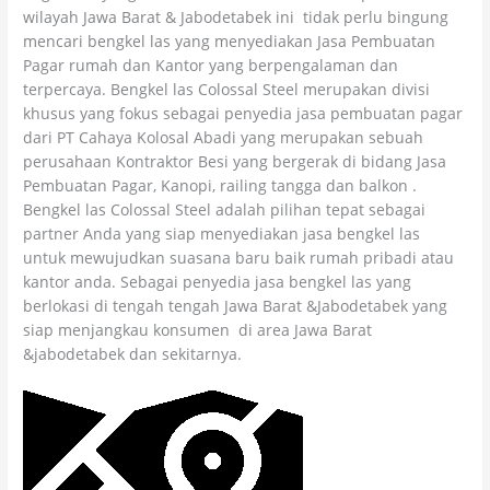
wilayah Jawa Barat & Jabodetabek ini tidak perlu bingung
mencari bengkel las yang menyediakan Jasa Pembuatan
Pagar rumah dan Kantor yang berpengalaman dan
terpercaya. Bengkel las Colossal Steel merupakan divisi
khusus yang fokus sebagai penyedia jasa pembuatan pagar
dari PT Cahaya Kolosal Abadi yang merupakan sebuah
perusahaan Kontraktor Besi yang bergerak di bidang Jasa
Pembuatan Pagar, Kanopi, railing tangga dan balkon .
Bengkel las Colossal Steel adalah pilihan tepat sebagai
partner Anda yang siap menyediakan jasa bengkel las
untuk mewujudkan suasana baru baik rumah pribadi atau
kantor anda. Sebagai penyedia jasa bengkel las yang
berlokasi di tengah tengah Jawa Barat &Jabodetabek yang
siap menjangkau konsumen di area Jawa Barat
&jabodetabek dan sekitarnya.