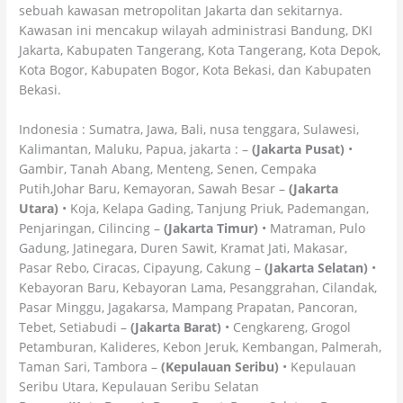
sebuah kawasan metropolitan Jakarta dan sekitarnya.
Kawasan ini mencakup wilayah administrasi Bandung, DKI
Jakarta, Kabupaten Tangerang, Kota Tangerang, Kota Depok,
Kota Bogor, Kabupaten Bogor, Kota Bekasi, dan Kabupaten
Bekasi.
Indonesia : Sumatra, Jawa, Bali, nusa tenggara, Sulawesi,
Kalimantan, Maluku, Papua, jakarta : –
(Jakarta Pusat)
•
Gambir, Tanah Abang, Menteng, Senen, Cempaka
Putih,Johar Baru, Kemayoran, Sawah Besar –
(Jakarta
Utara)
• Koja, Kelapa Gading, Tanjung Priuk, Pademangan,
Penjaringan, Cilincing –
(Jakarta Timur)
• Matraman, Pulo
Gadung, Jatinegara, Duren Sawit, Kramat Jati, Makasar,
Pasar Rebo, Ciracas, Cipayung, Cakung –
(Jakarta Selatan)
•
Kebayoran Baru, Kebayoran Lama, Pesanggrahan, Cilandak,
Pasar Minggu, Jagakarsa, Mampang Prapatan, Pancoran,
Tebet, Setiabudi –
(Jakarta Barat)
• Cengkareng, Grogol
Petamburan, Kalideres, Kebon Jeruk, Kembangan, Palmerah,
Taman Sari, Tambora –
(Kepulauan Seribu)
• Kepulauan
Seribu Utara, Kepulauan Seribu Selatan