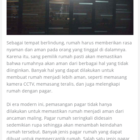
Sebagai tempat berlindung, rumah harus memberikan rasa
nyaman dan aman pada orang yang tinggal di dalamnya.
Karena itu, sang pemilik rumah pasti akan memastikan
bahwa rumahnya akan aman dari berbagai hal yang tidak
diinginkan. Banyak hal yang dapat dilakukan untuk
membuat rumah menjadi lebih aman, seperti memasang
kamera CCTV, memasang teralis, dan juga melengkapi
rumah dengan pagar.
Di era modern ini, pemasangan pagar tidak hanya
dilakukan untuk memastikan rumah menjadi aman dari
ancaman maling. Pagar rumah seringkali didesain
sedemikian rupa sehingga akan menambah keindahan
rumah tersebut. Banyak jenis pagar rumah yang dapat
dibuat untuk mempercantik rumah. Salah satu jenis pagar