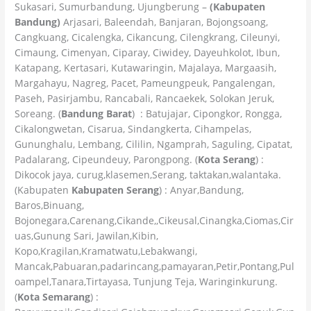
Sukasari, Sumurbandung, Ujungberung –
(Kabupaten
Bandung)
Arjasari, Baleendah, Banjaran, Bojongsoang,
Cangkuang, Cicalengka, Cikancung, Cilengkrang, Cileunyi,
Cimaung, Cimenyan, Ciparay, Ciwidey, Dayeuhkolot, Ibun,
Katapang, Kertasari, Kutawaringin, Majalaya, Margaasih,
Margahayu, Nagreg, Pacet, Pameungpeuk, Pangalengan,
Paseh, Pasirjambu, Rancabali, Rancaekek, Solokan Jeruk,
Soreang. (
Bandung Barat
) : Batujajar, Cipongkor, Rongga,
Cikalongwetan, Cisarua, Sindangkerta, Cihampelas,
Gununghalu, Lembang, Cililin, Ngamprah, Saguling, Cipatat,
Padalarang, Cipeundeuy, Parongpong. (
Kota Serang
) :
Dikocok jaya, curug,klasemen,Serang, taktakan,walantaka.
(Kabupaten
Kabupaten Serang
) : Anyar,Bandung,
Baros,Binuang,
Bojonegara,Carenang,Cikande,,Cikeusal,Cinangka,Ciomas,Cir
uas,Gunung Sari, Jawilan,Kibin,
Kopo,Kragilan,Kramatwatu,Lebakwangi,
Mancak,Pabuaran,padarincang,pamayaran,Petir,Pontang,Pul
oampel,Tanara,Tirtayasa, Tunjung Teja, Waringinkurung.
(
Kota Semarang
) :