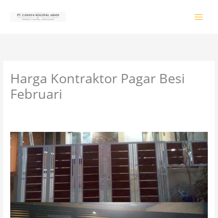
Lewati
ke
konten
Harga Kontraktor Pagar Besi
Februari
Tinggalkan Komentar
/
PRODUK & JASA
/ Oleh
colossalgrup18@gmail.com