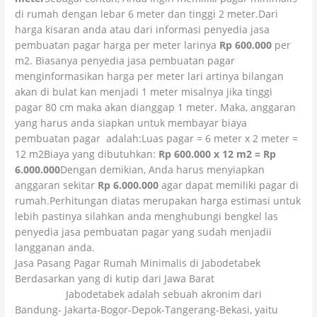
di rumah dengan lebar 6 meter dan tinggi 2 meter.Dari
harga kisaran anda atau dari informasi penyedia jasa
pembuatan pagar harga per meter larinya
Rp 600.000
per
m2. Biasanya penyedia jasa pembuatan pagar
menginformasikan harga per meter lari artinya bilangan
akan di bulat kan menjadi 1 meter misalnya jika tinggi
pagar 80 cm maka akan dianggap 1 meter. Maka, anggaran
yang harus anda siapkan untuk membayar biaya
pembuatan pagar adalah:Luas pagar = 6 meter x 2 meter =
12 m2Biaya yang dibutuhkan:
Rp 600.000 x 12 m2 = Rp
6.000.000
Dengan demikian, Anda harus menyiapkan
anggaran sekitar
Rp 6.000.000
agar dapat memiliki pagar di
rumah.Perhitungan diatas merupakan harga estimasi untuk
lebih pastinya silahkan anda menghubungi bengkel las
penyedia jasa pembuatan pagar yang sudah menjadii
langganan anda.
Jasa Pasang Pagar Rumah Minimalis di Jabodetabek
Berdasarkan yang di kutip dari Jawa Barat
wikipedia
Jabodetabek adalah sebuah akronim dari
Bandung- Jakarta-Bogor-Depok-Tangerang-Bekasi, yaitu