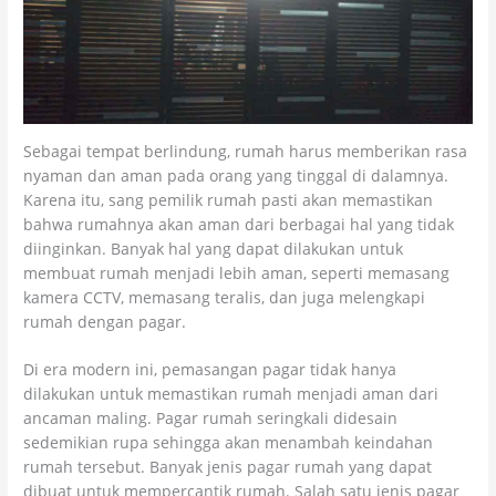
Sebagai tempat berlindung, rumah harus memberikan rasa
nyaman dan aman pada orang yang tinggal di dalamnya.
Karena itu, sang pemilik rumah pasti akan memastikan
bahwa rumahnya akan aman dari berbagai hal yang tidak
diinginkan. Banyak hal yang dapat dilakukan untuk
membuat rumah menjadi lebih aman, seperti memasang
kamera CCTV, memasang teralis, dan juga melengkapi
rumah dengan pagar.
Di era modern ini, pemasangan pagar tidak hanya
dilakukan untuk memastikan rumah menjadi aman dari
ancaman maling. Pagar rumah seringkali didesain
sedemikian rupa sehingga akan menambah keindahan
rumah tersebut. Banyak jenis pagar rumah yang dapat
dibuat untuk mempercantik rumah. Salah satu jenis pagar