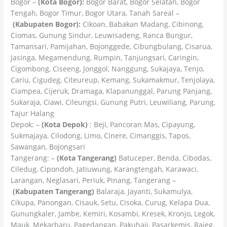
Bogor –
(Kota Bogor):
Bogor Barat, Bogor Selatan, Bogor
Tengah, Bogor Timur, Bogor Utara, Tanah Sareal –
(Kabupaten Bogor):
Cikoan, Babakan Madang, Cibinong,
Ciomas, Gunung Sindur, Leuwisadeng, Ranca Bungur,
Tamansari, Pamijahan, Bojonggede, Cibungbulang, Cisarua,
Jasinga, Megamendung, Rumpin, Tanjungsari, Caringin,
Cigombong, Ciseeng, Jonggol, Nanggung, Sukajaya, Tenjo,
Cariu, Cigudeg, Citeureup, Kemang, Sukamakmur, Tenjolaya,
Ciampea, Cijeruk, Dramaga, Klapanunggal, Parung Panjang,
Sukaraja, Ciawi, Cileungsi, Gunung Putri, Leuwiliang, Parung,
Tajur Halang
Depok: –
(Kota Depok)
: Beji, Pancoran Mas, Cipayung,
Sukmajaya, Cilodong, Limo, Cinere, Cimanggis, Tapos,
Sawangan, Bojongsari
Tangerang: –
(Kota Tangerang)
Batuceper, Benda, Cibodas,
Ciledug, Cipondoh, Jatiuwung, Karangtengah, Karawaci,
Larangan, Neglasari, Periuk, Pinang, Tangerang –
(Kabupaten Tangerang)
Balaraja, Jayanti, Sukamulya,
Cikupa, Panongan, Cisauk, Setu, Cisoka, Curug, Kelapa Dua,
Gunungkaler, Jambe, Kemiri, Kosambi, Kresek, Kronjo, Legok,
Mauk, Mekarbaru, Pagedangan, Pakuhaji, Pasarkemis, Rajeg,