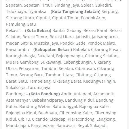
Sepatan, Sepatan Timur, Sindang Jaya, Solear, Sukadiri,
Teluknaga, Tigaraksa –
(Kota Tangerang Selatan)
Serpong,
Serpong Utara, Ciputat, Ciputat Timur, Pondok Aren,
Pamulang, Setu
Bekasi : –
(Kota Bekasi)
Bantar Gebang, Bekasi Barat, Bekasi
Selatan, Bekasi Timur, Bekasi Utara, Jatiasih, Jatisampurna,
medan Satria, Mustika Jaya, Pondok Gede, Pondok Melati,
Rawalumbu –
(Kabupaten Bekasi)
Babelan, Cikarang Pusat,
Karangbahagia, Sukatani, Bojongmangu, Cikarang Selatan,
Muara Gembong, Sukawangi, Cabangbungin, Cikarang
Utara, Pebayuran, Tambun Selatan, Cibarusah, Cikarang
Timur, Serang Baru, Tambun Utara, Cibitung, Cikarang
Barat, Setu, Tambelang, Cikarang Barat, Kedungwaringin,
Sukakarya, Tarumajaya
Bandung: –
(Kota Bandung)
Andir, Antapani, Arcamanik,
Astanaanyar, Babakanciparay, Bandung Kidul, Bandung
Kulon, Bandung Wetan, Batununggal, Bojongloa Kaler,
Bojongloa Kidul, Buahbatu, Cibeunying Kaler, Cibeunying
Kidul, Cibiru, Cicendo, Cidadap, Kiaracondong, Lengkong,
Mandalajati, Panyileukan, Rancasari, Regol, Sukajadi,