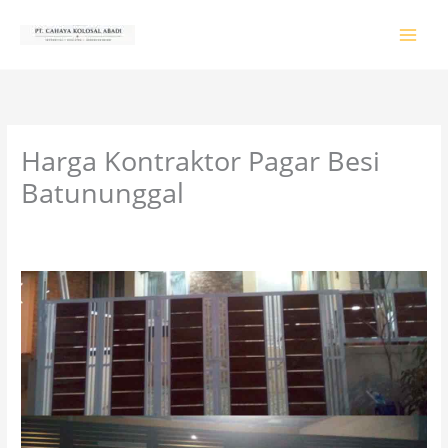
Lewati
ke
konten
Harga Kontraktor Pagar Besi
Batununggal
Tinggalkan Komentar
/
PRODUK & JASA
/ Oleh
colossalgrup18@gmail.com