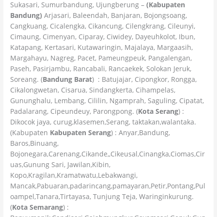
Sukasari, Sumurbandung, Ujungberung –
(Kabupaten
Bandung)
Arjasari, Baleendah, Banjaran, Bojongsoang,
Cangkuang, Cicalengka, Cikancung, Cilengkrang, Cileunyi,
Cimaung, Cimenyan, Ciparay, Ciwidey, Dayeuhkolot, Ibun,
Katapang, Kertasari, Kutawaringin, Majalaya, Margaasih,
Margahayu, Nagreg, Pacet, Pameungpeuk, Pangalengan,
Paseh, Pasirjambu, Rancabali, Rancaekek, Solokan Jeruk,
Soreang. (
Bandung Barat
) : Batujajar, Cipongkor, Rongga,
Cikalongwetan, Cisarua, Sindangkerta, Cihampelas,
Gununghalu, Lembang, Cililin, Ngamprah, Saguling, Cipatat,
Padalarang, Cipeundeuy, Parongpong. (
Kota Serang
) :
Dikocok jaya, curug,klasemen,Serang, taktakan,walantaka.
(Kabupaten
Kabupaten Serang
) : Anyar,Bandung,
Baros,Binuang,
Bojonegara,Carenang,Cikande,,Cikeusal,Cinangka,Ciomas,Cir
uas,Gunung Sari, Jawilan,Kibin,
Kopo,Kragilan,Kramatwatu,Lebakwangi,
Mancak,Pabuaran,padarincang,pamayaran,Petir,Pontang,Pul
oampel,Tanara,Tirtayasa, Tunjung Teja, Waringinkurung.
(
Kota Semarang
) :