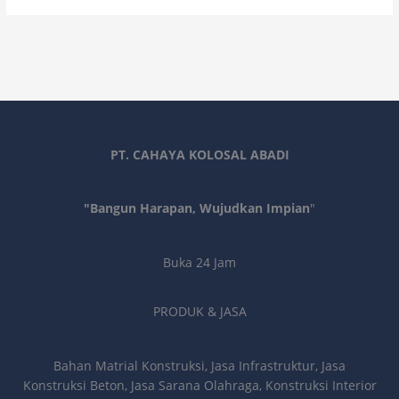
PT. CAHAYA KOLOSAL ABADI
"Bangun Harapan, Wujudkan Impian
"
Buka 24 Jam
PRODUK & JASA
Bahan Matrial Konstruksi, Jasa Infrastruktur, Jasa
Konstruksi Beton, Jasa Sarana Olahraga, Konstruksi Interior