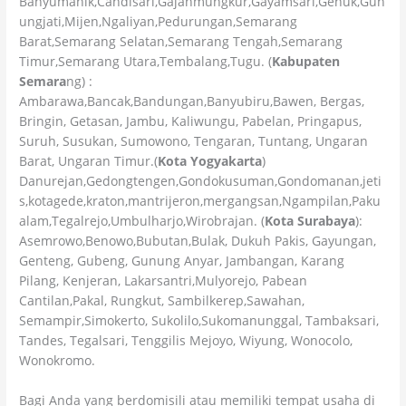
Banyumanik,Candisari,Gajahmungkur,Gayamsari,Genuk,Gun
ungjati,Mijen,Ngaliyan,Pedurungan,Semarang
Barat,Semarang Selatan,Semarang Tengah,Semarang
Timur,Semarang Utara,Tembalang,Tugu. (
Kabupaten
Semara
ng) :
Ambarawa,Bancak,Bandungan,Banyubiru,Bawen, Bergas,
Bringin, Getasan, Jambu, Kaliwungu, Pabelan, Pringapus,
Suruh, Susukan, Sumowono, Tengaran, Tuntang, Ungaran
Barat, Ungaran Timur.(
Kota Yogyakarta
)
Danurejan,Gedongtengen,Gondokusuman,Gondomanan,jeti
s,kotagede,kraton,mantrijeron,mergangsan,Ngampilan,Paku
alam,Tegalrejo,Umbulharjo,Wirobrajan. (
Kota Surabaya
):
Asemrowo,Benowo,Bubutan,Bulak, Dukuh Pakis, Gayungan,
Genteng, Gubeng, Gunung Anyar, Jambangan, Karang
Pilang, Kenjeran, Lakarsantri,Mulyorejo, Pabean
Cantilan,Pakal, Rungkut, Sambilkerep,Sawahan,
Semampir,Simokerto, Sukolilo,Sukomanunggal, Tambaksari,
Tandes, Tegalsari, Tenggilis Mejoyo, Wiyung, Wonocolo,
Wonokromo.
Bagi Anda yang berdomisili atau memiliki tempat usaha di