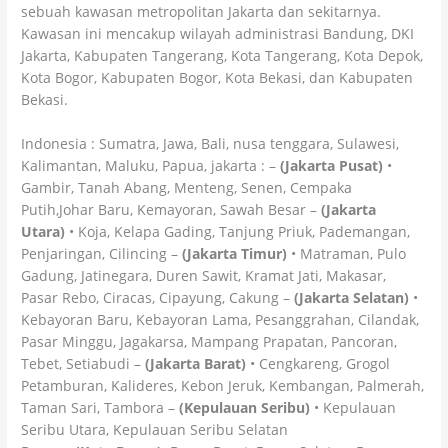
sebuah kawasan metropolitan Jakarta dan sekitarnya.
Kawasan ini mencakup wilayah administrasi Bandung, DKI
Jakarta, Kabupaten Tangerang, Kota Tangerang, Kota Depok,
Kota Bogor, Kabupaten Bogor, Kota Bekasi, dan Kabupaten
Bekasi.
Indonesia : Sumatra, Jawa, Bali, nusa tenggara, Sulawesi,
Kalimantan, Maluku, Papua, jakarta : –
(Jakarta Pusat)
•
Gambir, Tanah Abang, Menteng, Senen, Cempaka
Putih,Johar Baru, Kemayoran, Sawah Besar –
(Jakarta
Utara)
• Koja, Kelapa Gading, Tanjung Priuk, Pademangan,
Penjaringan, Cilincing –
(Jakarta Timur)
• Matraman, Pulo
Gadung, Jatinegara, Duren Sawit, Kramat Jati, Makasar,
Pasar Rebo, Ciracas, Cipayung, Cakung –
(Jakarta Selatan)
•
Kebayoran Baru, Kebayoran Lama, Pesanggrahan, Cilandak,
Pasar Minggu, Jagakarsa, Mampang Prapatan, Pancoran,
Tebet, Setiabudi –
(Jakarta Barat)
• Cengkareng, Grogol
Petamburan, Kalideres, Kebon Jeruk, Kembangan, Palmerah,
Taman Sari, Tambora –
(Kepulauan Seribu)
• Kepulauan
Seribu Utara, Kepulauan Seribu Selatan