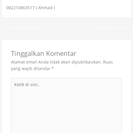
082210863517 ( Ahmad )
←
Pos Sebelumnya
Selanjutnya Pos
→
Tinggalkan Komentar
Alamat email Anda tidak akan dipublikasikan.
Ruas
yang wajib ditandai
*
Ketik
di
sini..