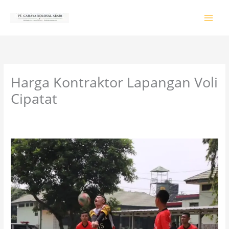
Lewati
ke
konten
Harga Kontraktor Lapangan Voli
Cipatat
Tinggalkan Komentar
/
PRODUK & JASA
/ Oleh
colossalgrup18@gmail.com