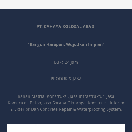
PT. CAHAYA KOLOSAL ABADI
"Bangun Harapan, Wujudkan Impian
"
Buka 24 Jam
PRODUK & JASA
Bahan Matrial Konstruksi, Jasa Infrastruktur, Jasa
Konstruksi Beton, Jasa Sarana Olahraga, Konstruksi Interior
& Exterior Dan Concrete Repair & Waterproofing System.