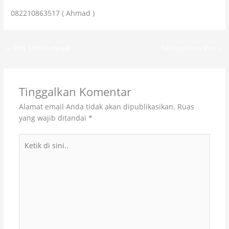
082210863517 ( Ahmad )
←
Pos Sebelumnya
Selanjutnya Pos
→
Tinggalkan Komentar
Alamat email Anda tidak akan dipublikasikan.
Ruas
yang wajib ditandai
*
Ketik
di
sini..