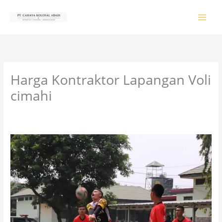
Lewati
ke
konten
Harga Kontraktor Lapangan Voli
cimahi
Tinggalkan Komentar
/
PRODUK & JASA
/ Oleh
colossalgrup18@gmail.com