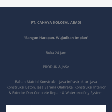
PT. CAHAYA KOLOSAL ABADI
"Bangun Harapan, Wujudkan Impian
"
Buka 24 Jam
PRODUK & JASA
Bahan Matrial Konstruksi, Jasa Infrastruktur, Jasa
Konstruksi Beton, Jasa Sarana Olahraga, Konstruksi Interior
& Exterior Dan Concrete Repair & Waterproofing System.