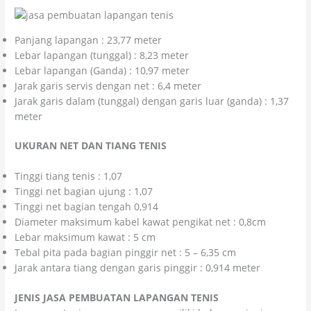
Panjang lapangan : 23,77 meter
Lebar lapangan (tunggal) : 8,23 meter
Lebar lapangan (Ganda) : 10,97 meter
Jarak garis servis dengan net : 6,4 meter
Jarak garis dalam (tunggal) dengan garis luar (ganda) : 1,37
meter
UKURAN NET DAN TIANG TENIS
Tinggi tiang tenis : 1,07
Tinggi net bagian ujung : 1,07
Tinggi net bagian tengah 0,914
Diameter maksimum kabel kawat pengikat net : 0,8cm
Lebar maksimum kawat : 5 cm
Tebal pita pada bagian pinggir net : 5 – 6,35 cm
Jarak antara tiang dengan garis pinggir : 0,914 meter
JENIS JASA PEMBUATAN LAPANGAN TENIS