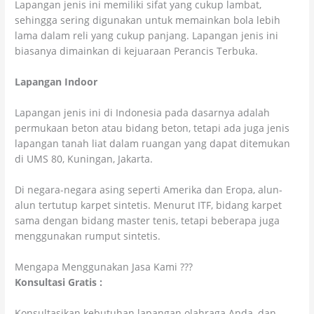
Lapangan jenis ini memiliki sifat yang cukup lambat,
sehingga sering digunakan untuk memainkan bola lebih
lama dalam reli yang cukup panjang. Lapangan jenis ini
biasanya dimainkan di kejuaraan Perancis Terbuka.
Lapangan Indoor
Lapangan jenis ini di Indonesia pada dasarnya adalah
permukaan beton atau bidang beton, tetapi ada juga jenis
lapangan tanah liat dalam ruangan yang dapat ditemukan
di UMS 80, Kuningan, Jakarta.
Di negara-negara asing seperti Amerika dan Eropa, alun-
alun tertutup karpet sintetis. Menurut ITF, bidang karpet
sama dengan bidang master tenis, tetapi beberapa juga
menggunakan rumput sintetis.
Mengapa Menggunakan Jasa Kami ???
Konsultasi Gratis :
Konsultasikan kebutuhan lapangan olahraga Anda, dan