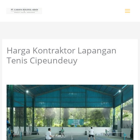
Lewati
ke
konten
Harga Kontraktor Lapangan
Tenis Cipeundeuy
Tinggalkan Komentar
/
PRODUK & JASA
/ Oleh
colossalgrup18@gmail.com