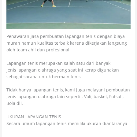
Penawaran jasa pembuatan lapangan tenis dengan biaya
murah namun kualitas terbaik karena dikerjakan langsung
oleh team ahli dan profesional.
Lapangan tenis merupakan salah satu dari banyak
jenis lapangan olahraga yang saat ini kerap digunakan
sebagai sarana untuk bermain tenis.
Tidak hanya lapangan tenis, kami juga melayani pembuatan
jenis lapangan olahraga lain seperti : Voli, basket, Futsal ,
Bola dll.
UKURAN LAPANGAN TENIS
Secara umum lapangan tenis memiliki ukuran diantaranya
: