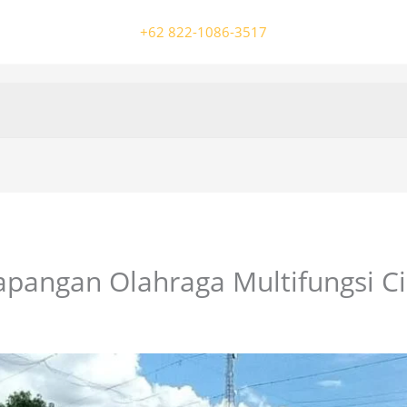
+62 822-1086-3517
apangan Olahraga Multifungsi 
/ Oleh
colossalgrup18@gmail.com