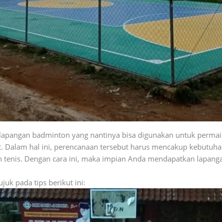
 lapangan badminton yang nantinya bisa digunakan untuk permai
 Dalam hal ini, perencanaan tersebut harus mencakup kebutuha
n tenis. Dengan cara ini, maka impian Anda mendapatkan lapanga
k pada tips berikut ini: