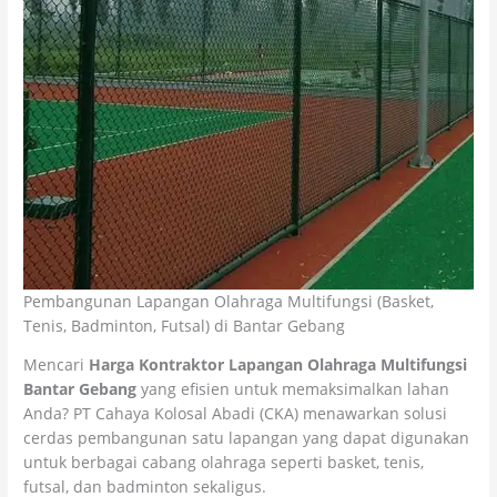
Pembangunan Lapangan Olahraga Multifungsi (Basket,
Tenis, Badminton, Futsal) di Bantar Gebang
Mencari
Harga Kontraktor Lapangan Olahraga Multifungsi
Bantar Gebang
yang efisien untuk memaksimalkan lahan
Anda? PT Cahaya Kolosal Abadi (CKA) menawarkan solusi
cerdas pembangunan satu lapangan yang dapat digunakan
untuk berbagai cabang olahraga seperti basket, tenis,
futsal, dan badminton sekaligus.