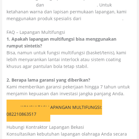
Kolosal Abadi
dan
CV Cahaya Cipta Mandiri
. Untuk
ketahanan warna dan lapisan permukaan lapangan, kami
menggunakan produk spesialis dari
Colossal Chemicals
.
FAQ – Lapangan Multifungsi
1. Apakah lapangan multifungsi bisa menggunakan
rumput sintetis?
Bisa, namun untuk fungsi multifungsi (basket/tenis), kami
lebih menyarankan lantai interlock atau sistem coating
khusus agar pantulan bola tetap stabil.
2. Berapa lama garansi yang diberikan?
Kami memberikan garansi pekerjaan hingga 7 tahun untuk
menjamin kepuasan dan investasi jangka panjang Anda.
KONSULTASI LAPANGAN MULTIFUNGSI:
082210863517
Hubungi Kontraktor Lapangan Bekasi
Konsultasikan kebutuhan lapangan olahraga Anda secara