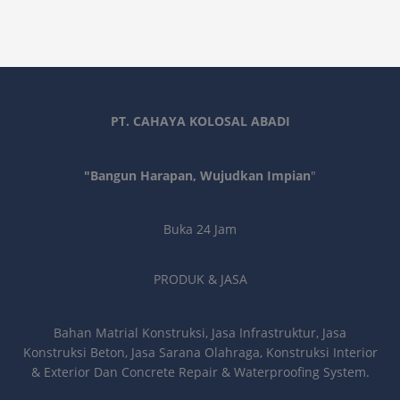
PT. CAHAYA KOLOSAL ABADI
"Bangun Harapan, Wujudkan Impian
"
Buka 24 Jam
PRODUK & JASA
Bahan Matrial Konstruksi, Jasa Infrastruktur, Jasa
Konstruksi Beton, Jasa Sarana Olahraga, Konstruksi Interior
& Exterior Dan Concrete Repair & Waterproofing System.