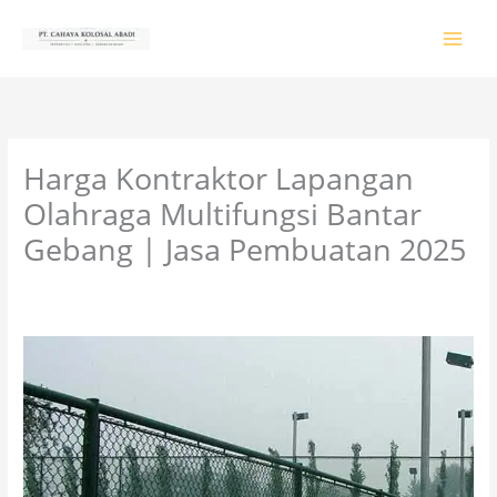
Lewati
ke
konten
Harga Kontraktor Lapangan
Olahraga Multifungsi Bantar
Gebang | Jasa Pembuatan 2025
Tinggalkan Komentar
/
PRODUK & JASA
/ Oleh
colossalgrup18@gmail.com