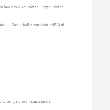
a lain Amerika Selatan, Eropa Selatan,
ational Basketball Association (NBA) di
an ukurannya umum atau standar