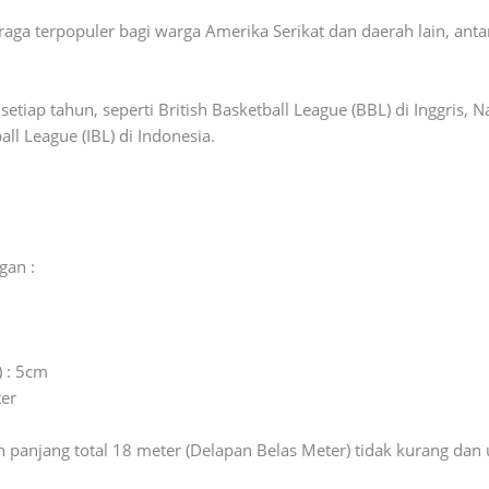
aga terpopuler bagi warga Amerika Serikat dan daerah lain, antar
tiap tahun, seperti British Basketball League (BBL) di Inggris, N
ll League (IBL) di Indonesia.
gan :
) : 5cm
ter
gan panjang total 18 meter (Delapan Belas Meter) tidak kurang d