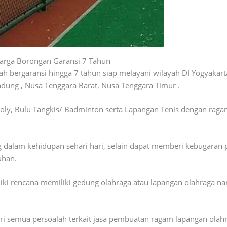
arga Borongan Garansi 7 Tahun
 bergaransi hingga 7 tahun siap melayani wilayah DI Yogyakarta
ung , Nusa Tenggara Barat, Nusa Tenggara Timur .
, Voly, Bulu Tangkis/ Badminton serta Lapangan Tenis dengan raga
ng dalam kehidupan sehari hari, selain dapat memberi kebugaran 
uhan.
liki rencana memiliki gedung olahraga atau lapangan olahraga n
ari semua persoalah terkait jasa pembuatan ragam lapangan ola