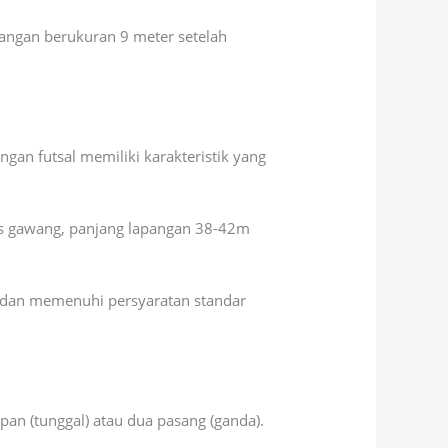
pangan berukuran 9 meter setelah
gan futsal memiliki karakteristik yang
ris gawang, panjang lapangan 38-42m
a dan memenuhi persyaratan standar
pan (tunggal) atau dua pasang (ganda).