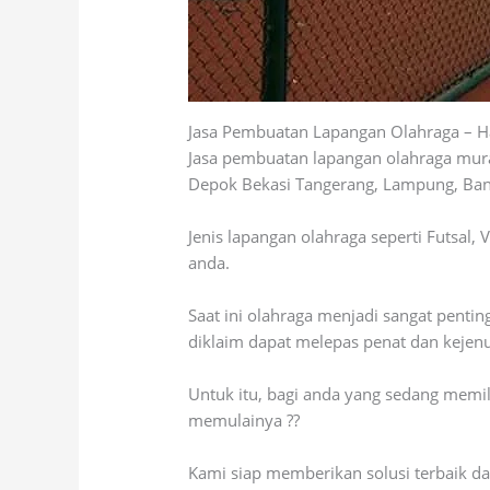
Jasa Pembuatan Lapangan Olahraga – H
Jasa pembuatan lapangan olahraga murah
Depok Bekasi Tangerang, Lampung, Band
Jenis lapangan olahraga seperti Futsal
anda.
Saat ini olahraga menjadi sangat penti
diklaim dapat melepas penat dan kejen
Untuk itu, bagi anda yang sedang memi
memulainya ??
Kami siap memberikan solusi terbaik d