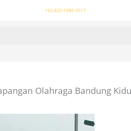
+62 822-1086-3517
apangan Olahraga Bandung Kidu
/ Oleh
colossalgrup18@gmail.com