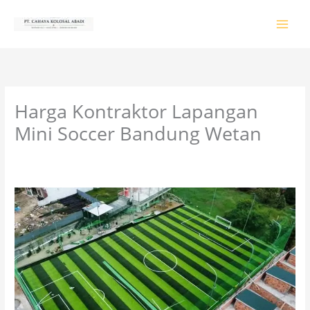
Lewati
ke
konten
Harga Kontraktor Lapangan
Mini Soccer Bandung Wetan
Tinggalkan Komentar
/
PRODUK & JASA
/ Oleh
colossalgrup18@gmail.com