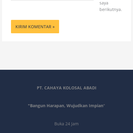
saya
berikutnya.
PT. CAHAYA KOLOSAL ABADI
"Bangun Harapan, Wujudkan Impian
"
Buka 24 Jam