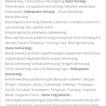
Padalarang, Cipeundeuy, Parongpong.
Kota Serang
) :
Dikocok jaya, curug,klasemen,Serang, taktakan,walantaka.
(Kabupaten
Kabupaten Serang
) : Anyar,Bandung,
Baros,Binuang,
Bojonegara,Carenang,Cikande,,Cikeusal,Cinangka,Ciomas,Cir
uas,Gunung Sari, Jawilan,Kibin,
Kopo,Kragilan,Kramatwatu,Lebakwangi,
Mancak,Pabuaran,padarincang,pamayaran,Petir,Pontang,Pul
oampel,Tanara,Tirtayasa, Tunjung Teja, Waringinkurung.
(
Kota Semarang
) :
Banyumanik,Candisari,Gajahmungkur,Gayamsari,Genuk,Gun
ungjati,Mijen,Ngaliyan,Pedurungan,Semarang
Barat,Semarang Selatan,Semarang Tengah,Semarang
Timur,Semarang Utara,Tembalang,Tugu. (
Kabupaten
Semarang
) :
Ambarawa,Bancak,Bandungan,Banyubiru,Bawen, Bergas,
Bringin, Getasan, Jambu, Kaliwungu, Pabelan, Pringapus,
Suruh, Susukan, Sumowono, Tengaran, Tuntang, Ungaran
Barat, Ungaran Timur. (
Kota Yogyakarta
)
Danurejan,Gedongtengen,Gondokusuman,Gondomanan,jeti
s,kotagede,kraton,mantrijeron,mergangsan,Ngampilan,Paku