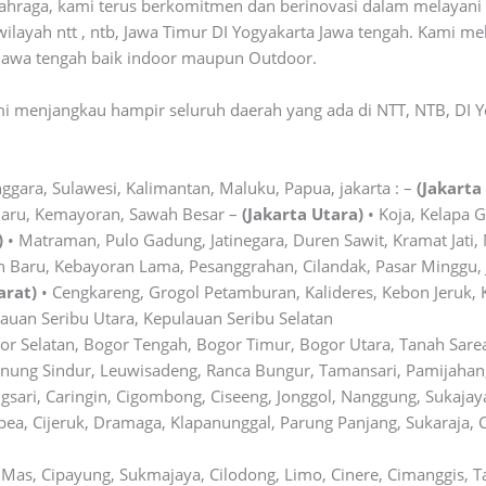
ahraga, kami terus berkomitmen dan berinovasi dalam melayan
ilayah ntt , ntb, Jawa Timur DI Yogyakarta Jawa tengah. Kami m
a Jawa tengah baik indoor maupun Outdoor.
 menjangkau hampir seluruh daerah yang ada di NTT, NTB, DI Yo
nggara, Sulawesi, Kalimantan, Maluku, Papua, jakarta : –
(Jakarta
Baru, Kemayoran, Sawah Besar –
(Jakarta Utara)
• Koja, Kelapa 
)
• Matraman, Pulo Gadung, Jatinegara, Duren Sawit, Kramat Jati, 
 Baru, Kebayoran Lama, Pesanggrahan, Cilandak, Pasar Minggu,
arat)
• Cengkareng, Grogol Petamburan, Kalideres, Kebon Jeruk,
auan Seribu Utara, Kepulauan Seribu Selatan
or Selatan, Bogor Tengah, Bogor Timur, Bogor Utara, Tanah Sare
ung Sindur, Leuwisadeng, Ranca Bungur, Tamansari, Pamijahan,
ari, Caringin, Cigombong, Ciseeng, Jonggol, Nanggung, Sukajaya,
, Cijeruk, Dramaga, Klapanunggal, Parung Panjang, Sukaraja, Ci
n Mas, Cipayung, Sukmajaya, Cilodong, Limo, Cinere, Cimanggis, 