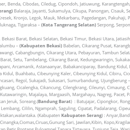
er, Benda, Cibodas, Ciledug, Cipondoh, Jatiuwung, Karangtengah, 
erang)
Balaraja, Jayanti, Sukamulya, Cikupa, Panongan, Cisauk, S
resek, Kronjo, Legok, Mauk, Mekarbaru, Pagedangan, Pakuhaji, P
eluknaga, Tigaraksa –
(Kota Tangerang Selatan)
Serpong, Serpong
Bekasi Barat, Bekasi Selatan, Bekasi Timur, Bekasi Utara, Jatiasi
walumbu –
(Kabupaten Bekasi)
Babelan, Cikarang Pusat, Karang
wangi, Cabangbungin, Cikarang Utara, Pebayuran, Tambun Selata
 Barat, Setu, Tambelang, Cikarang Barat, Kedungwaringin, Sukak
apani, Arcamanik, Astanaanyar, Babakanciparay, Bandung Kidul
 Kidul, Buahbatu, Cibeunying Kaler, Cibeunying Kidul, Cibiru, Ci
ncasari, Regol, Sukajadi, Sukasari, Sumurbandung, Ujungberung 
kuang, Cicalengka, Cikancung, Cilengkrang, Cileunyi, Cimaung, C
, Kutawaringin, Majalaya, Margaasih, Margahayu, Nagreg, Pacet,
an Jeruk, Soreang.(
Bandung Barat
) : Batujajar, Cipongkor, Ron
Lembang, Cililin, Ngamprah, Saguling, Cipatat, Padalarang, Cip
taktakan,walantaka. (Kabupaten
Kabupaten Serang
) : Anyar,Ban
,Cinangka,Ciomas,Ciruas,Gunung Sari, Jawilan,Kibin, Kopo,Kragi
,Petir,Pontang,Puloampel,Tanara,Tirtayasa, Tunjung Teja, Wari