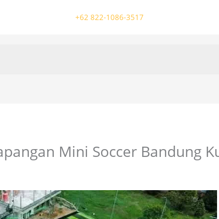
+62 822-1086-3517
apangan Mini Soccer Bandung K
/ Oleh
colossalgrup18@gmail.com