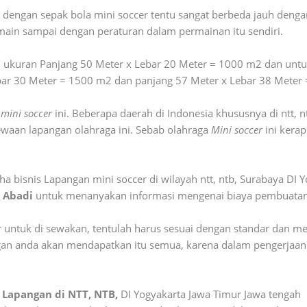
ut dengan sepak bola mini soccer tentu sangat berbeda jauh den
main sampai dengan peraturan dalam permainan itu sendiri.
i ukuran Panjang 50 Meter x Lebar 20 Meter = 1000 m2 dan unt
ebar 30 Meter = 1500 m2 dan panjang 57 Meter x Lebar 38 Meter
a
mini soccer
ini. Beberapa daerah di Indonesia khususnya di ntt, 
waan lapangan olahraga ini. Sebab olahraga
Mini soccer
ini kerap
bisnis Lapangan mini soccer di wilayah ntt, ntb, Surabaya DI 
l Abadi
untuk menanyakan informasi mengenai biaya pembuatan l
untuk di sewakan, tentulah harus sesuai dengan standar dan mem
gan anda akan mendapatkan itu semua, karena dalam pengerja
Lapangan di NTT, NTB,
DI Yogyakarta Jawa Timur Jawa tengah