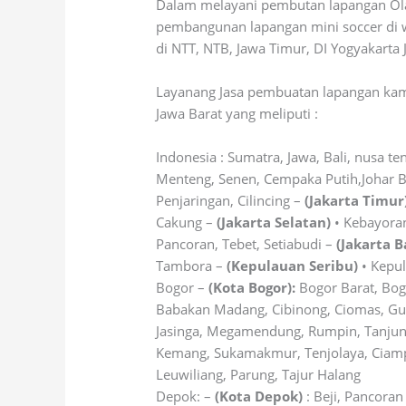
Dalam melayani pembutan lapangan Ol
pembangunan lapangan mini soccer di w
di NTT, NTB, Jawa Timur, DI Yogyakart
Layanang Jasa pembuatan lapangan kami
Jawa Barat yang meliputi :
Indonesia : Sumatra, Jawa, Bali, nusa te
Menteng, Senen, Cempaka Putih,Johar 
Penjaringan, Cilincing –
(Jakarta Timur
Cakung –
(Jakarta Selatan)
• Kebayoran
Pancoran, Tebet, Setiabudi –
(Jakarta B
Tambora –
(Kepulauan Seribu)
• Kepul
Bogor –
(Kota Bogor):
Bogor Barat, Bog
Babakan Madang, Cibinong, Ciomas, Gun
Jasinga, Megamendung, Rumpin, Tanjungs
Kemang, Sukamakmur, Tenjolaya, Ciampea
Leuwiliang, Parung, Tajur Halang
Depok: –
(Kota Depok)
: Beji, Pancora