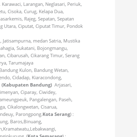
Karawaci, Larangan, Neglasari, Periuk,
etu, Cisoka, Curug, Kelapa Dua,
asarkemis, Rajeg, Sepatan, Sepatan
 Utara, Ciputat, Ciputat Timur, Pondok
h, Jatisampurna, medan Satria, Mustika
bahagia, Sukatani, Bojongmangu,
n, Cibarusah, Cikarang Timur, Serang
arya, Tarumajaya
, Bandung Kulon, Bandung Wetan,
cendo, Cidadap, Kiaracondong,
–
(Kabupaten Bandung)
Arjasari,
imenyan, Ciparay, Ciwidey,
 Pameungpeuk, Pangalengan, Paseh,
gga, Cikalongwetan, Cisarua,
eundeuy, Parongpong.
Kota Serang
) :
dung, Baros,Binuang,
lan,Kramatwatu,Lebakwangi,
nginkurung. (
Kota Semarang
) :