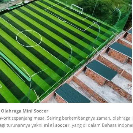
Olahraga Mini Soccer
favorit sepanjang masa, Seiring berkembangnya zaman, olahraga i
 lagi turunannya yakni
mini soccer
, yang di dalam Bahasa indone