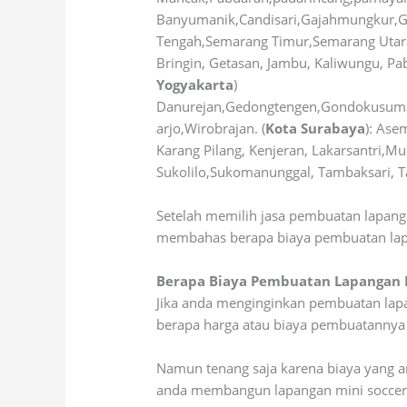
Banyumanik,Candisari,Gajahmungkur,G
Tengah,Semarang Timur,Semarang Utara
Bringin, Getasan, Jambu, Kaliwungu, Pa
Yogyakarta
)
Danurejan,Gedongtengen,Gondokusuman
arjo,Wirobrajan. (
Kota Surabaya
): As
Karang Pilang, Kenjeran, Lakarsantri,M
Sukolilo,Sukomanunggal, Tambaksari, T
Setelah memilih jasa pembuatan lapanga
membahas berapa biaya pembuatan lapa
Berapa Biaya Pembuatan Lapangan M
Jika anda menginginkan pembuatan lapa
berapa harga atau biaya pembuatannya d
Namun tenang saja karena biaya yang an
anda membangun lapangan mini soccer, 