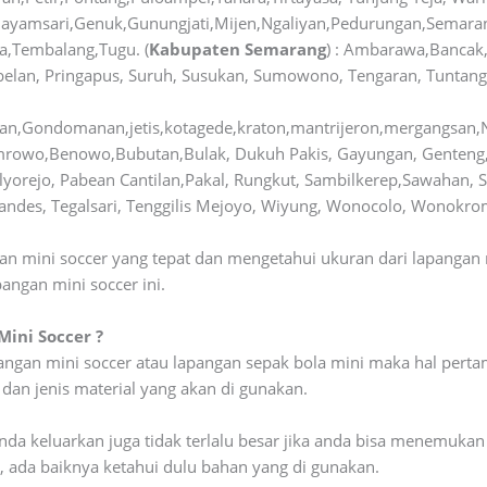
ayamsari,Genuk,Gunungjati,Mijen,Ngaliyan,Pedurungan,Semaran
,Tembalang,Tugu. (
Kabupaten Semarang
) : Ambarawa,Bancak
belan, Pringapus, Suruh, Susukan, Sumowono, Tengaran, Tuntang
,Gondomanan,jetis,kotagede,kraton,mantrijeron,mergangsan,
emrowo,Benowo,Bubutan,Bulak, Dukuh Pakis, Gayungan, Genteng
ulyorejo, Pabean Cantilan,Pakal, Rungkut, Sambilkerep,Sawahan,
andes, Tegalsari, Tenggilis Mejoyo, Wiyung, Wonocolo, Wonokro
n mini soccer yang tepat dan mengetahui ukuran dari lapangan min
ngan mini soccer ini.
ini Soccer ?
ngan mini soccer atau lapangan sepak bola mini maka hal perta
an jenis material yang akan di gunakan.
da keluarkan juga tidak terlalu besar jika anda bisa menemukan 
ada baiknya ketahui dulu bahan yang di gunakan.