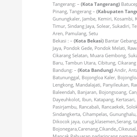
Tangerang: –
(Kota Tangerang)
Batucep
Pinang, Tangerang –
(Kabupaten Tang
Gunungkaler, Jambe, Kemiri, Kosambi, K
Timur, Sindang Jaya, Solear, Sukadiri, T
Aren, Pamulang, Setu
Bekasi : –
(Kota Bekasi)
Bantar Gebang, 
Jaya, Pondok Gede, Pondok Melati, Ra
Cikarang Selatan, Muara Gembong, Suka
Baru, Tambun Utara, Cibitung, Cikarang
Bandung: –
(Kota Bandung)
Andir, Ant
Batununggal, Bojongloa Kaler, Bojongloa
Lengkong, Mandalajati, Panyileukan, Ra
Baleendah, Banjaran, Bojongsoang, Cang
Dayeuhkolot, Ibun, Katapang, Kertasari
Pasirjambu, Rancabali, Rancaekek, Solok
Sindangkerta, Cihampelas, Gununghalu, 
Dikocok jaya, curug,klasemen,Serang, 
Bojonegara,Carenang,Cikande,,Cikeusal
Mancak,Pabuaran,padarincang,pamayaran