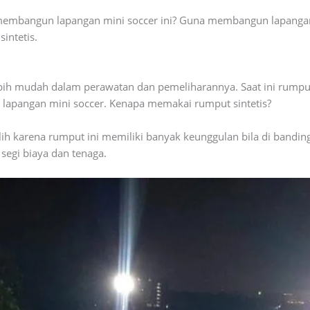
embangun lapangan mini soccer ini? Guna membangun lapangan m
intetis.
bih mudah dalam perawatan dan pemeliharannya. Saat ini rumput
lapangan mini soccer. Kenapa memakai rumput sintetis?
lih karena rumput ini memiliki banyak keunggulan bila di bandi
segi biaya dan tenaga.