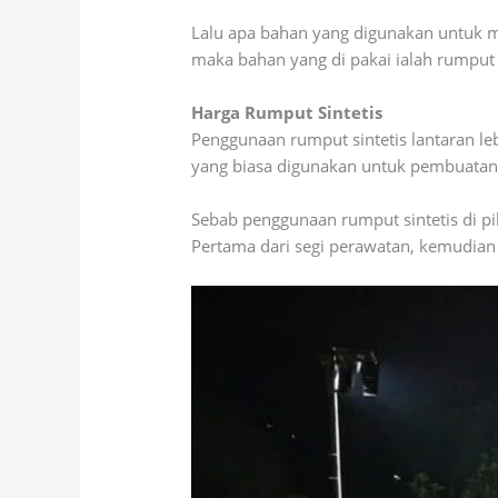
Lalu apa bahan yang digunakan untuk m
maka bahan yang di pakai ialah rumput s
Harga Rumput Sintetis
Penggunaan rumput sintetis lantaran le
yang biasa digunakan untuk pembuatan 
Sebab penggunaan rumput sintetis di pi
Pertama dari segi perawatan, kemudian 