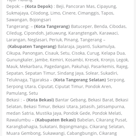
Depok: –
(Kota Depok)
: Beji, Pancoran Mas, Cipayung,
Sukmajaya, Cilodong, Limo, Cinere, Cimanggis, Tapos,
Sawangan, Bojongsari
Tangerang: –
(Kota Tangerang)
Batuceper, Benda, Cibodas,
Ciledug, Cipondoh, Jatiuwung, Karangtengah, Karawaci,
Larangan, Neglasari, Periuk, Pinang, Tangerang –
(Kabupaten Tangerang)
Balaraja, Jayanti, Sukamulya,
Cikupa, Panongan, Cisauk, Setu, Cisoka, Curug, Kelapa Dua,
Gunungkaler, Jambe, Kemiri, Kosambi, Kresek, Kronjo, Legok,
Mauk, Mekarbaru, Pagedangan, Pakuhaji, Pasarkemis, Rajeg,
Sepatan, Sepatan Timur, Sindang Jaya, Solear, Sukadiri,
Teluknaga, Tigaraksa –
(Kota Tangerang Selatan)
Serpong,
Serpong Utara, Ciputat, Ciputat Timur, Pondok Aren,
Pamulang, Setu
Bekasi : –
(Kota Bekasi)
Bantar Gebang, Bekasi Barat, Bekasi
Selatan, Bekasi Timur, Bekasi Utara, Jatiasih, Jatisampurna,
medan Satria, Mustika Jaya, Pondok Gede, Pondok Melati,
Rawalumbu –
(Kabupaten Bekasi)
Babelan, Cikarang Pusat,
Karangbahagia, Sukatani, Bojongmangu, Cikarang Selatan,
Muara Gembong, Sukawangi, Cabangbungin, Cikarang