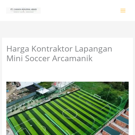
Lewati
ke
konten
Harga Kontraktor Lapangan
Mini Soccer Arcamanik
Tinggalkan Komentar
/
PRODUK & JASA
/ Oleh
colossalgrup18@gmail.com