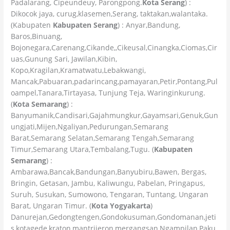
Padalarang, Cipeundeuy, Parongpong.
Kota Serang
) :
Dikocok jaya, curug,klasemen,Serang, taktakan,walantaka.
(Kabupaten
Kabupaten Serang
) : Anyar,Bandung,
Baros,Binuang,
Bojonegara,Carenang,Cikande,,Cikeusal,Cinangka,Ciomas,Cir
uas,Gunung Sari, Jawilan,Kibin,
Kopo,Kragilan,Kramatwatu,Lebakwangi,
Mancak,Pabuaran,padarincang,pamayaran,Petir,Pontang,Pul
oampel,Tanara,Tirtayasa, Tunjung Teja, Waringinkurung.
(
Kota Semarang
) :
Banyumanik,Candisari,Gajahmungkur,Gayamsari,Genuk,Gun
ungjati,Mijen,Ngaliyan,Pedurungan,Semarang
Barat,Semarang Selatan,Semarang Tengah,Semarang
Timur,Semarang Utara,Tembalang,Tugu. (
Kabupaten
Semarang
) :
Ambarawa,Bancak,Bandungan,Banyubiru,Bawen, Bergas,
Bringin, Getasan, Jambu, Kaliwungu, Pabelan, Pringapus,
Suruh, Susukan, Sumowono, Tengaran, Tuntang, Ungaran
Barat, Ungaran Timur. (
Kota Yogyakarta
)
Danurejan,Gedongtengen,Gondokusuman,Gondomanan,jeti
s,kotagede,kraton,mantrijeron,mergangsan,Ngampilan,Paku