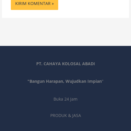
PT. CAHAYA KOLOSAL ABADI
"Bangun Harapan, Wujudkan Impian
"
Buka 24 Jam
PRODUK & JASA