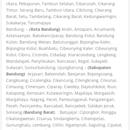
Utara, Pebayuran, Tambun Selatan, Cibarusah, Cikarang
Timur, Serang Baru, Tambun Utara, Cibitung, Cikarang
Barat, Setu, Tambelang, Cikarang Barat, Kedungwaringin,
Sukakarya, Tarumajaya
Bandung: –
(Kota Bandung)
Andir, Antapani, Arcamanik,
Astanaanyar, Babakanciparay, Bandung Kidul, Bandung
Kulon, Bandung Wetan, Batununggal, Bojongloa Kaler,
Bojongloa Kidul, Buahbatu, Cibeunying Kaler, Cibeunying
Kidul, Cibiru, Cicendo, Cidadap, Kiaracondong, Lengkong,
Mandalajati, Panyileukan, Rancasari, Regol, Sukajadi,
Sukasari, Sumurbandung, Ujungberung –
(Kabupaten
Bandung)
Arjasari, Baleendah, Banjaran, Bojongsoang,
Cangkuang, Cicalengka, Cikancung, Cilengkrang, Cileunyi,
Cimaung, Cimenyan, Ciparay, Ciwidey, Dayeuhkolot, Ibun,
Katapang, Kertasari, Kutawaringin, Majalaya, Margaasih,
Margahayu, Nagreg, Pacet, Pameungpeuk, Pangalengan,
Paseh, Pasirjambu, Rancabali, Rancaekek, Solokan Jeruk,
Soreang.(
Bandung Barat
) : Batujajar, Cipongkor, Rongga,
Cikalongwetan, Cisarua, Sindangkerta, Cihampelas,
Gununghalu, Lembang, Cililin, Ngamprah, Saguling, Cipatat,