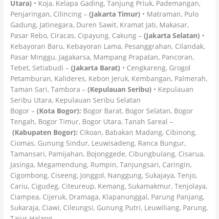
Utara)
• Koja, Kelapa Gading, Tanjung Priuk, Pademangan,
Penjaringan, Cilincing –
(Jakarta Timur)
• Matraman, Pulo
Gadung, Jatinegara, Duren Sawit, Kramat Jati, Makasar,
Pasar Rebo, Ciracas, Cipayung, Cakung –
(Jakarta Selatan)
•
Kebayoran Baru, Kebayoran Lama, Pesanggrahan, Cilandak,
Pasar Minggu, Jagakarsa, Mampang Prapatan, Pancoran,
Tebet, Setiabudi –
(Jakarta Barat)
• Cengkareng, Grogol
Petamburan, Kalideres, Kebon Jeruk, Kembangan, Palmerah,
Taman Sari, Tambora –
(Kepulauan Seribu)
• Kepulauan
Seribu Utara, Kepulauan Seribu Selatan
Bogor –
(Kota Bogor):
Bogor Barat, Bogor Selatan, Bogor
Tengah, Bogor Timur, Bogor Utara, Tanah Sareal –
(Kabupaten Bogor):
Cikoan, Babakan Madang, Cibinong,
Ciomas, Gunung Sindur, Leuwisadeng, Ranca Bungur,
Tamansari, Pamijahan, Bojonggede, Cibungbulang, Cisarua,
Jasinga, Megamendung, Rumpin, Tanjungsari, Caringin,
Cigombong, Ciseeng, Jonggol, Nanggung, Sukajaya, Tenjo,
Cariu, Cigudeg, Citeureup, Kemang, Sukamakmur, Tenjolaya,
Ciampea, Cijeruk, Dramaga, Klapanunggal, Parung Panjang,
Sukaraja, Ciawi, Cileungsi, Gunung Putri, Leuwiliang, Parung,
Tajur Halang