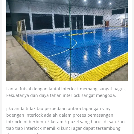
Lantai futsal dengan lantai interlock memang sangat bagus,
kekuatanya dan daya tahan interlock sangat mengoda,
jika anda tidak tau perbedaan antara lapangan vinyl
bdengan interlock adalah dalam proses pemasangan
intrlock ini berbentuk keramik puzel yang harus di satukan,
tiap tiap interlock memiliki kunci agar dapat tersambung