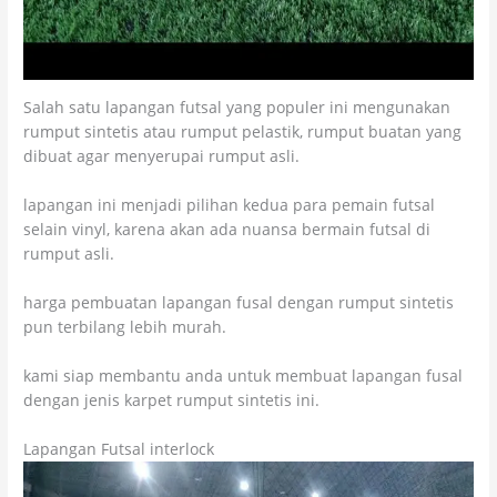
Salah satu lapangan futsal yang populer ini mengunakan
rumput sintetis atau rumput pelastik, rumput buatan yang
dibuat agar menyerupai rumput asli.
lapangan ini menjadi pilihan kedua para pemain futsal
selain vinyl, karena akan ada nuansa bermain futsal di
rumput asli.
harga pembuatan lapangan fusal dengan rumput sintetis
pun terbilang lebih murah.
kami siap membantu anda untuk membuat lapangan fusal
dengan jenis karpet rumput sintetis ini.
Lapangan Futsal interlock