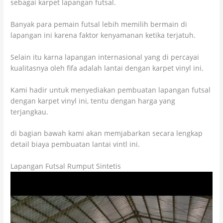
sebagai karpet lapangan futsal.
Banyak para pemain futsal lebih memilih bermain di
lapangan ini karena faktor kenyamanan ketika terjatuh.
Selain itu karna lapangan internasional yang di percayai
kualitasnya oleh fifa adalah lantai dengan karpet vinyl ini.
Kami hadir untuk menyediakan pembuatan lapangan futsal
dengan karpet vinyl ini, tentu dengan harga yang
terjangkau.
di bagian bawah kami akan memjabarkan secara lengkap
detail biaya pembuatan lantai vintl ini.
Lapangan Futsal Rumput Sintetis