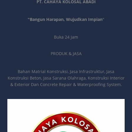
PT. CAHAYA KOLOSAL ABADI
"Bangun Harapan, Wujudkan Impian
"
Buka 24 Jam
PRODUK & JASA
Bahan Matrial Konstruksi, Jasa Infrastruktur, Jasa
Konstruksi Beton, Jasa Sarana Olahraga, Konstruksi Interior
& Exterior Dan Concrete Repair & Waterproofing System.