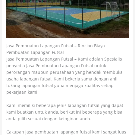
Jasa Pembuatan Lapangan Futsal – Rincian Biaya
Pembuatan Lapangan Futsal
Jasa Pembuatan Lapangan Futsal – Kami adalah Spesialis
penyedia Jasa Pembuatan Lapangan Futsal untuk
perorangan maupun perusahaan yang hendak membuka
usaha lapangan futsal, Kami bekerja sama dengan ahli
tukang lapangan futsal guna menjaga kualitas setiap
pekerjaan kami.
Kami memiliki beberapa jenis lapangan futsal yang dapat
kami buatkan untuk anda, berikut ini beberapa yang bisa
anda pilih sesuai dengan keinginan anda.
Cakupan jasa pembuatan lapangan futsal kami sangat luas