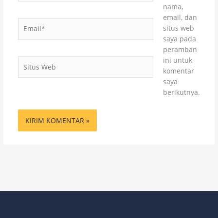
nama,
email, dan
Email*
situs web
saya pada
peramban
ini untuk
Situs
komentar
Web
saya
berikutnya.