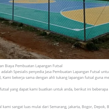
ian Biaya Pembuatan Lapangan Futsal
 adalah Spesialis penyedia Jasa Pembuatan Lapangan Futsal un
Kami bekerja sama dengan ahli tukang lapangan futsal guna men
futsal yang dapat kami buatkan untuk anda, berikut ini beberapa 
 kami sangat luas mulai dari Semarang, jakarta, Bogor, Depok, 