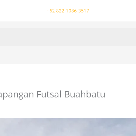
+62 822-1086-3517
apangan Futsal Buahbatu
/ Oleh
colossalgrup18@gmail.com