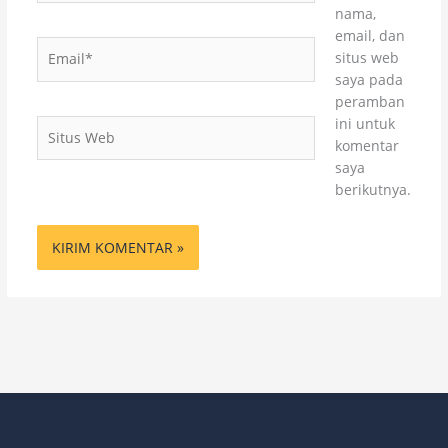
nama,
email, dan
Email*
situs web
saya pada
peramban
ini untuk
Situs
komentar
Web
saya
berikutnya.