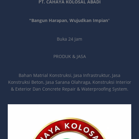
PT. CAHAYA KOLOSAL ABADI
"Bangun Harapan, Wujudkan Impian
"
Buka 24 Jam
PRODUK & JASA
Bahan Matrial Konstruksi, Jasa Infrastruktur, Jasa
Konstruksi Beton, Jasa Sarana Olahraga, Konstruksi Interior
& Exterior Dan Concrete Repair & Waterproofing System.