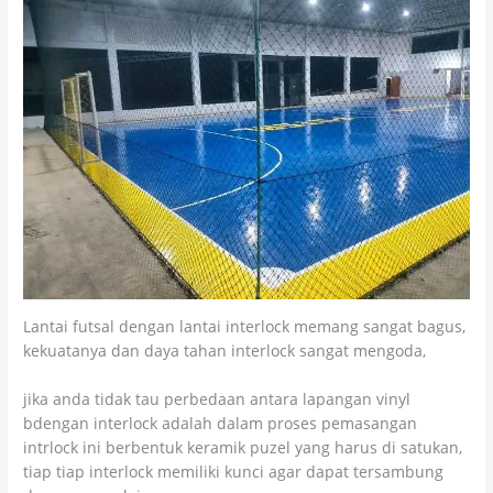
Lantai futsal dengan lantai interlock memang sangat bagus,
kekuatanya dan daya tahan interlock sangat mengoda,
jika anda tidak tau perbedaan antara lapangan vinyl
bdengan interlock adalah dalam proses pemasangan
intrlock ini berbentuk keramik puzel yang harus di satukan,
tiap tiap interlock memiliki kunci agar dapat tersambung