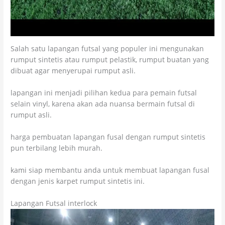
Salah satu lapangan futsal yang populer ini mengunakan
rumput sintetis atau rumput pelastik, rumput buatan yang
dibuat agar menyerupai rumput asli.
lapangan ini menjadi pilihan kedua para pemain futsal
selain vinyl, karena akan ada nuansa bermain futsal di
rumput asli.
harga pembuatan lapangan fusal dengan rumput sintetis
pun terbilang lebih murah.
kami siap membantu anda untuk membuat lapangan fusal
dengan jenis karpet rumput sintetis ini.
Lapangan Futsal interlock