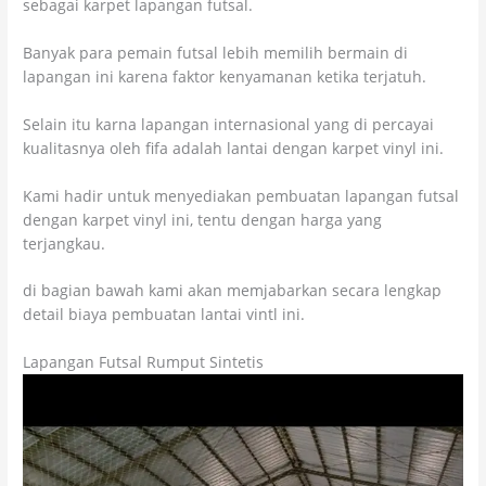
sebagai karpet lapangan futsal.
Banyak para pemain futsal lebih memilih bermain di
lapangan ini karena faktor kenyamanan ketika terjatuh.
Selain itu karna lapangan internasional yang di percayai
kualitasnya oleh fifa adalah lantai dengan karpet vinyl ini.
Kami hadir untuk menyediakan pembuatan lapangan futsal
dengan karpet vinyl ini, tentu dengan harga yang
terjangkau.
di bagian bawah kami akan memjabarkan secara lengkap
detail biaya pembuatan lantai vintl ini.
Lapangan Futsal Rumput Sintetis