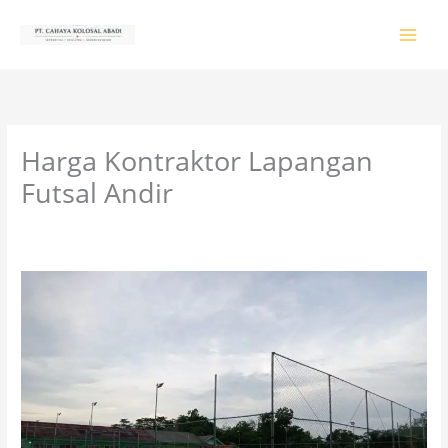
Lewati
ke
konten
Harga Kontraktor Lapangan
Futsal Andir
Tinggalkan Komentar
/
PRODUK & JASA
/ Oleh
colossalgrup18@gmail.com