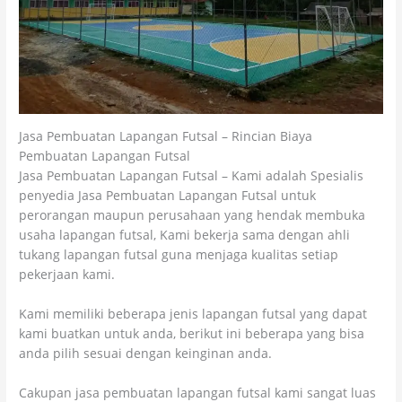
Jasa Pembuatan Lapangan Futsal – Rincian Biaya
Pembuatan Lapangan Futsal
Jasa Pembuatan Lapangan Futsal – Kami adalah Spesialis
penyedia Jasa Pembuatan Lapangan Futsal untuk
perorangan maupun perusahaan yang hendak membuka
usaha lapangan futsal, Kami bekerja sama dengan ahli
tukang lapangan futsal guna menjaga kualitas setiap
pekerjaan kami.
Kami memiliki beberapa jenis lapangan futsal yang dapat
kami buatkan untuk anda, berikut ini beberapa yang bisa
anda pilih sesuai dengan keinginan anda.
Cakupan jasa pembuatan lapangan futsal kami sangat luas