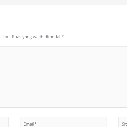
sikan.
Ruas yang wajib ditandai
*
Email*
Situ
Web