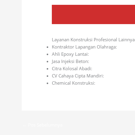
Layanan Konstruksi Profesional Lainnya
Kontraktor Lapangan Olahraga:
kolosal
Ahli Epoxy Lantai:
kolosalepoxy.com
Jasa Injeksi Beton:
kolosalinjeksibeton.
Citra Kolosal Abadi:
citrakolosalabadi.c
CV Cahaya Cipta Mandiri:
cvcahayacipt
Chemical Konstruksi:
colossalchemicals
←
Pos Sebelumnya