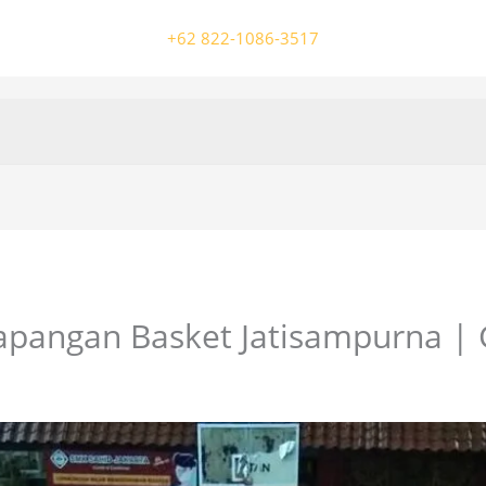
+62 822-1086-3517
apangan Basket Jatisampurna | 
/ Oleh
colossalgrup18@gmail.com