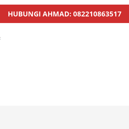
HUBUNGI AHMAD: 082210863517
:
lapanganolahraga.com
com
om
amandiri.com
.com